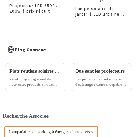
Projecteur LED 6500k
Lampe solaire de
200w à prix réduit
jardin à LED urbaine
blanc chaud 20 W
Blog Connexe
Plots routiers solaires verts pour le marché philippin
Que sont les projecteurs
Zenith Lighting étend de
Les projecteurs sont un type
nouveaux produits à notre
d'éclairage extérieur capable
gamme de produits, les goujons
d'éclairer une grande surface la
de route solaires, le type vert
nuit. Ils sont principalement
est désormais en vente chaude
utilisés dans les bâtiments
aux Philippines, si vous êtes
résidentiels et commerciaux
intéressé, n'hésitez pas à nous
pour se protéger des
Recherche Associée
contacter Pourquoi avons-nous
intempéries.
besoin d'installer...
Lampadaires de parking à énergie solaire divisés