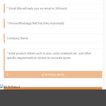
AI Helps Write
Send