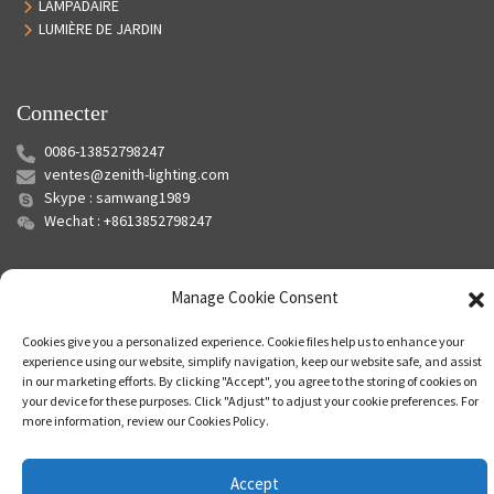
LAMPADAIRE
LUMIÈRE DE JARDIN
Connecter
0086-13852798247
ventes@zenith-lighting.com
Skype : samwang1989
Wechat : +8613852798247
Manage Cookie Consent
Cookies give you a personalized experience. Cookie files help us to enhance your
experience using our website, simplify navigation, keep our website safe, and assist
in our marketing efforts. By clicking "Accept", you agree to the storing of cookies on
your device for these purposes. Click "Adjust" to adjust your cookie preferences. For
© Copyright - 2010-2024 : Tous droits réservés.
Plan du site
-
Plan du
more information, review our Cookies Policy.
siteTrans
-
Recherche principale
Accept