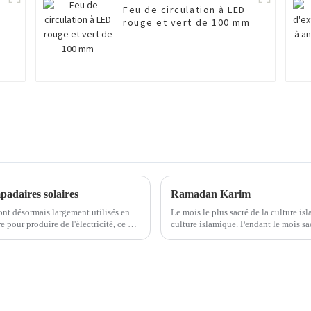
Feu de circulation à LED
r
rouge et vert de 100 mm
padaires solaires
Ramadan Karim
ont désormais largement utilisés en
Le mois le plus sacré de la culture is
e pour produire de l'électricité, ce qui
culture islamique. Pendant le mois s
vironnement. Pour étendre...
relations plus fortes avec Allah par le 