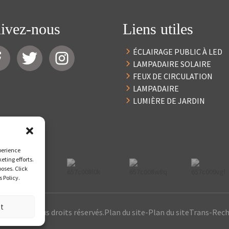
ivez-nous
Liens utiles
ÉCLAIRAGE PUBLIC À LED
LAMPADAIRE SOLAIRE
FEUX DE CIRCULATION
LAMPADAIRE
LUMIÈRE DE JARDIN
perience
eting efforts.
poses. Click
 Policy.
st
10-2024 : Tous droits réservés.
Plan du site
-
Plan du siteTrans
-
Rech