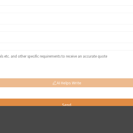
AI Helps Write
Send