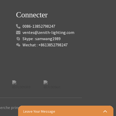
Connecter
0086-13852798247
ventes@zenith-lighting.com
Skype : samwang1989
Wechat : +8613852798247
erche principale
Leave Your Message