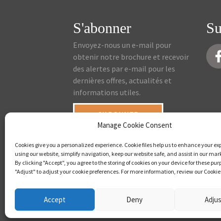
S'abonner
Su
Envoyez-nous un e-mail pour
obtenir notre brochure et recevoir
des alertes par e-mail pour les
dernières offres, actualités et
informations utiles.
S'ABONNER
Manage Cookie Consent
Cookies give you a personalized experience. Cookie files help us to enhance your ex
using our website, simplify navigation, keep our website safe, and assist in our mark
By clicking "Accept", you agree to the storing of cookies on your device for these pur
"Adjust" to adjust your cookie preferences. For more information, review our Cookies
Accept
Deny
Adju
© Copyright - 20