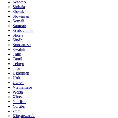
Sesotho
Sinhala
Slovak
Slovenian
Somali
Samoan
Scots Gaelic
Shona
Sindhi
Sundanese
Swahili
Tajik
Tamil
Telugu
Thai
Ukrainian
Urdu
Uzbek
Vietnamese
Welsh
Xhosa
Yiddish
Yoruba
Zulu
Kinyarwanda