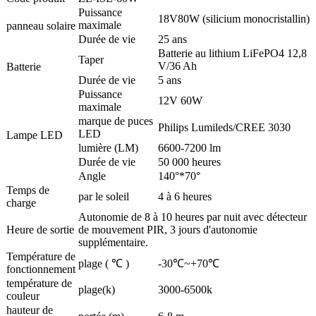
Puissance
18V80W (silicium monocristallin)
maximale
panneau solaire
Durée de vie
25 ans
Batterie au lithium LiFePO4 12,8
Taper
V/36 Ah
Batterie
Durée de vie
5 ans
Puissance
12V 60W
maximale
marque de puces
Philips Lumileds/CREE 3030
LED
Lampe LED
lumière (LM)
6600-7200 lm
Durée de vie
50 000 heures
Angle
140°*70°
Temps de
par le soleil
4 à 6 heures
charge
Autonomie de 8 à 10 heures par nuit avec détecteur
Heure de sortie
de mouvement PIR, 3 jours d'autonomie
supplémentaire.
Température de
plage ( ℃ )
-30℃~+70℃
fonctionnement
température de
plage(k)
3000-6500k
couleur
hauteur de