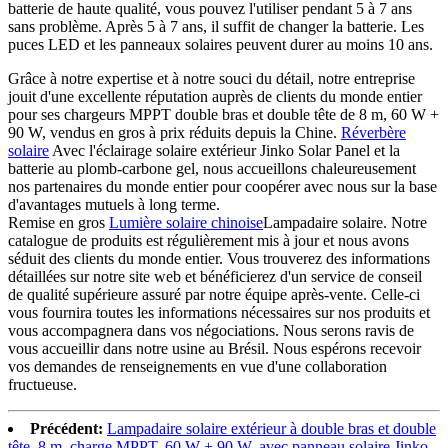
batterie de haute qualité, vous pouvez l'utiliser pendant 5 à 7 ans
sans problème. Après 5 à 7 ans, il suffit de changer la batterie. Les
puces LED et les panneaux solaires peuvent durer au moins 10 ans.
Grâce à notre expertise et à notre souci du détail, notre entreprise
jouit d'une excellente réputation auprès de clients du monde entier
pour ses chargeurs MPPT double bras et double tête de 8 m, 60 W +
90 W, vendus en gros à prix réduits depuis la Chine.
Réverbère
solaire
Avec l'éclairage solaire extérieur Jinko Solar Panel et la
batterie au plomb-carbone gel, nous accueillons chaleureusement
nos partenaires du monde entier pour coopérer avec nous sur la base
d'avantages mutuels à long terme.
Remise en gros
Lumière solaire chinoise
Lampadaire solaire. Notre
catalogue de produits est régulièrement mis à jour et nous avons
séduit des clients du monde entier. Vous trouverez des informations
détaillées sur notre site web et bénéficierez d'un service de conseil
de qualité supérieure assuré par notre équipe après-vente. Celle-ci
vous fournira toutes les informations nécessaires sur nos produits et
vous accompagnera dans vos négociations. Nous serons ravis de
vous accueillir dans notre usine au Brésil. Nous espérons recevoir
vos demandes de renseignements en vue d'une collaboration
fructueuse.
Précédent:
Lampadaire solaire extérieur à double bras et double
tête, 8 m, charge MPPT, 60 W + 90 W, avec panneau solaire Jinko