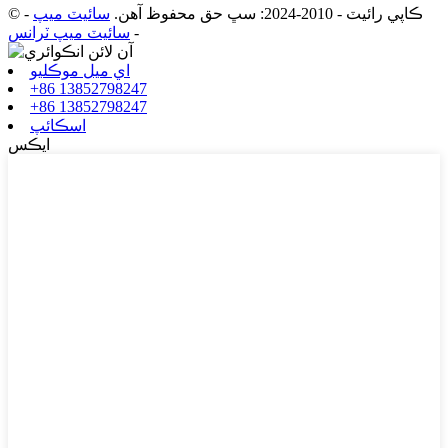
© ڪاپي رائيٽ - 2010-2024: سڀ حق محفوظ آهن.
سائيٽ ميپ
-
-
سائيٽ ميپ ٽرانس
اي ميل موڪليو
+86 13852798247
+86 13852798247
اسڪائپ
ايڪس