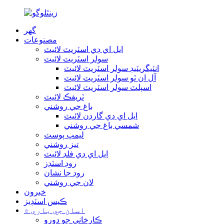
گھر
مصنوعات
ايل اي ڊي اسٽريٽ لائيٽ
سولر اسٽريٽ لائيٽ
انٽيگريٽيڊ سولر اسٽريٽ لائيٽ
آل ان ٽو سولر اسٽريٽ لائيٽ
اسپلٽ سولر اسٽريٽ لائيٽ
ٽريفڪ لائيٽ
باغ جي روشني
ايل اي ڊي گارڊن لائيٽ
شمسي باغ جي روشني
ليمپ پوسٽ
تيز روشني
ايل اي ڊي فلڊ لائيٽ
روڊ اسٽڊز
روڊ جا نشان
لان جي روشني
خبرون
ڪيس اسٽڊيز
اسان جي باري ۾
ڪارخاني جو دورو