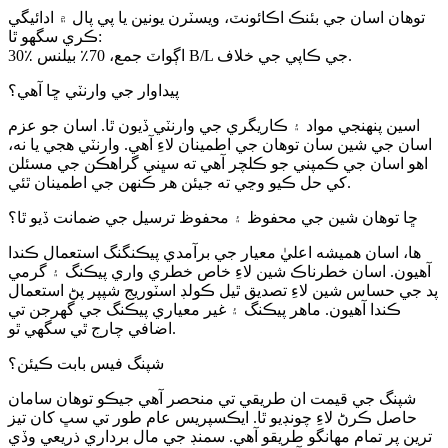
توهان اسان جي بئنڪ اڪائونٽ، ويسٽرن يونين يا پي پال ۾ ادائيگي
ڪري سگهو ٿا:
30٪ اڳواٽ جمع، 70٪ بيلنس B/L جي ڪاپي جي خلاف.
پيداوار جي وارنٽي ڇا آهي؟
اسين پنهنجي مواد ۽ ڪاريگري جي وارنٽي ڏيون ٿا. اسان جو عزم
اسان جي شين سان توهان جي اطمينان لاءِ آهي. وارنٽي هجي يا نه،
اهو اسان جي ڪمپني جو ڪلچر آهي ته سڀني گراهڪن جي مسئلن
کي حل ڪيو وڃي ته جيئن هر ڪنهن جي اطمينان ٿئي.
ڇا توهان شين جي محفوظ ۽ محفوظ ترسيل جي ضمانت ڏيو ٿا؟
ها، اسان هميشه اعليٰ معيار جي برآمدي پيڪنگنگ استعمال ڪندا
آهيون. اسان خطرناڪ شين لاءِ خاص خطري واري پيڪنگ ۽ گرمي
پد جي حساس شين لاءِ تصديق ٿيل ڪولڊ اسٽوريج شپپر پڻ استعمال
ڪندا آهيون. ماهر پيڪنگ ۽ غير معياري پيڪنگ جي گهرجن تي
اضافي چارج ٿي سگهي ٿو.
شپنگ فيس بابت ڪيئن؟
شپنگ جي قيمت ان طريقي تي منحصر آهي جيڪو توهان سامان
حاصل ڪرڻ لاءِ چونڊيو ٿا. ايڪسپريس عام طور تي سڀ کان تيز
ترين پر تمام مهانگو طريقو آهي. سمنڊ جي مال برداري ذريعي وڏي