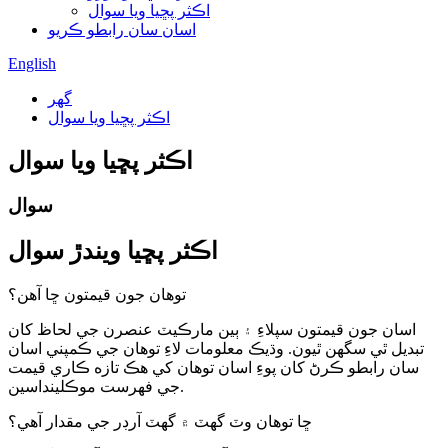
اڪثر پڇيا ويا سوال
اسان سان رابطو ڪريو
English
گھر
اڪثر پڇيا ويا سوال
اڪثر پڇيا ويا سوال
سوال
اڪثر پڇيا ويندڙ سوال
توهان جون قيمتون ڇا آهن؟
اسان جون قيمتون سپلاءِ ۽ ٻين مارڪيٽ عنصرن جي لحاظ کان
تبديل ٿي سگهن ٿيون. وڌيڪ معلومات لاءِ توهان جي ڪمپني اسان
سان رابطو ڪرڻ کان پوءِ اسان توهان کي هڪ تازه ڪاري قيمت
جي فهرست موڪلينداسين.
ڇا توهان وٽ گهٽ ۾ گهٽ آرڊر جي مقدار آهي؟