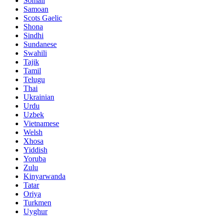
Somali
Samoan
Scots Gaelic
Shona
Sindhi
Sundanese
Swahili
Tajik
Tamil
Telugu
Thai
Ukrainian
Urdu
Uzbek
Vietnamese
Welsh
Xhosa
Yiddish
Yoruba
Zulu
Kinyarwanda
Tatar
Oriya
Turkmen
Uyghur