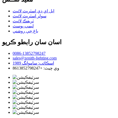
ايل اي ڊي اسٽريٽ لائيٽ
سولر اسٽريٽ لائيٽ
ٽريفڪ لائيٽ
ليمپ پوسٽ
باغ جي روشني
اسان سان رابطو ڪريو
0086-13852798247
sales@zenith-lighting.com
اسڪائپ: ساموانگ 1989
وي چيٽ: +8613852798247