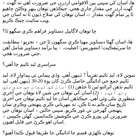
ها، اسان کي سڀني بين الاقوامي آرڊرن جي ضرورت آهي ته گهٽ ۾
گهٽ آرڊر جي مقدار جاري هجي. جيڪڏهن توهان ٻيهر وڪڻڻ چاهيو
ٿا پر تمام گهٽ مقدار ۾، اسان توهان کي صلاح ڏيون ٿا ته اسان جي
ويب سائيٽ چيڪ ڪريو.
ڇا توهان لاڳاپيل دستاويز فراهم ڪري سگهو ٿا؟
ها، اسان گھڻا دستاويز مهيا ڪري سگھون ٿا جن ۾ تجزيو / مطابقت
جا سرٽيفڪيٽ؛ انشورنس؛ اصليت، ۽ ٻيا برآمد دستاويز شامل آهن
جتي ضرورت هجي.
سراسري ليڊ ٽائيم ڇا آهي؟
نمونن لاءِ، ليڊ ٽائيم تقريباً 7 ڏينهن آهي. وڏي پيماني تي پيداوار لاءِ، ليڊ
ٽائيم جمع جي ادائيگي حاصل ڪرڻ کان پوءِ 20-30 ڏينهن آهي. ليڊ
ٽائيم تڏهن اثرائتو ٿين ٿا جڏهن (1) اسان کي توهان جي جمع ملي
وئي آهي، ۽ (2) اسان کي توهان جي شين لاءِ توهان جي آخري
منظوري ملي وئي آهي. جيڪڏهن اسان جا ليڊ ٽائيم توهان جي آخري
تاريخ سان ڪم نه ٿا ڪن، ته مهرباني ڪري پنهنجي وڪري سان
پنهنجي گهرجن تي غور ڪريو. سڀني حالتن ۾ اسان توهان جي
ضرورتن کي پورو ڪرڻ جي ڪوشش ڪنداسين. گهڻن ڪيسن ۾
اسان اهو ڪرڻ جي قابل آهيون.
توهان ڪهڙي قسم جا ادائيگي جا طريقا قبول ڪندا آهيو؟