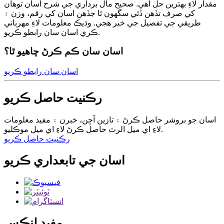
مقدار لاءِ بهترين حل آهي. صحيح مال برداري جي شرح اسان توهان
کي صرف تڏهن ڏئي سگهون ٿا جڏهن اسان کي رقم، وزن ۽
طريقي جي تفصيل جي خبر هجي. وڌيڪ معلومات لاءِ مهرباني
ڪري اسان سان رابطو ڪريو.
اسان سان ڪم ڪرڻ چاهيو ٿا؟
اسان سان رابطو ڪريو
رڪنيت حاصل ڪريو
اسان جو بروشر حاصل ڪرڻ ۽ تازين آڇن، خبرن ۽ مفيد معلومات
لاءِ اي ميل الرٽ حاصل ڪرڻ لاءِ اي ميل موڪليو.
رڪنيت حاصل ڪريو
اسان جي تابعداري ڪريو
مفيد لنڪس