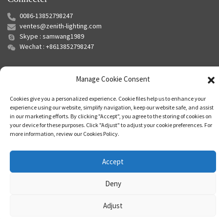
0086-13852798247
ventes@zenith-lighting.com
Skype : samwang1989
Wechat : +8613852798247
Manage Cookie Consent
Cookies give you a personalized experience. Cookie files help us to enhance your
experience using our website, simplify navigation, keep our website safe, and assist
in our marketing efforts. By clicking "Accept", you agree to the storing of cookies on
your device for these purposes. Click "Adjust" to adjust your cookie preferences. For
© Copyright - 2010-2024 : Tous droits réservés.
Plan du site
-
Plan du
more information, review our Cookies Policy.
siteTrans
-
Recherche principale
Accept
Deny
Adjust
Leave Your Message