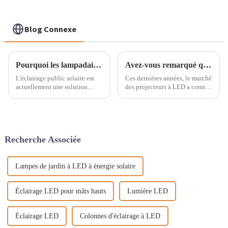
Blog Connexe
Pourquoi les lampadaires solaires doivent-ils dissiper la chaleur ?
Avez-vous remarqué que les projecteurs sont devenus étroitement liés à nos vies ?
L'éclairage public solaire est
Ces dernières années, le marché
actuellement une solution
des projecteurs à LED a connu
éprouvée pour les projets
une tendance de
d'éclairage public municipaux.
développement vigoureuse,
Certaines zones rurales ont
réalisant des percées non
commencé à installer
seulement dans l'éclairage
progressivement des
intérieur, mais également dans
Recherche Associée
lampadaires solaires.
l'éclairage paysager extérieur et
L'éclairage public solaire…
la décoration architecturale.
Lampes de jardin à LED à énergie solaire
Éclairage LED pour mâts hauts
Lumière LED
Éclairage LED
Colonnes d'éclairage à LED