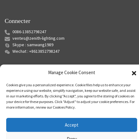
Connecter
0086-13852798247
ventes@zenith-lighting.com
Skype : samwang1989
Wechat : +8613852798247
Manage Cookie Consent
Cookies give you a personalized experience. Cookie files help us to enhance your
experience using our website, simplify navigation, keep our website safe, and assist
in our marketing efforts. By clicking "Accept", you agree to the storing of cookies on
your device for these purposes. Click "Adjust" to adjust your cookie preferences. For
© Copyright - 2010-2024 : Tous droits réservés.
Plan du site
-
Plan du
more information, review our Cookies Policy.
siteTrans
-
Recherche principale
Accept
Deny