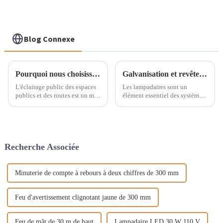
Blog Connexe
Pourquoi nous choisissons les lampadaires solaires
Galvanisation et revêtement en poudre : importance pour les lampadaires
L'éclairage public des espaces
Les lampadaires sont un
publics et des routes est un mal
élément essentiel des systèmes
nécessaire. Il assure la sécurité
d'éclairage public, assurant la
routière et renforce notre
sécurité des piétons et des
sentiment de sécurité dans les
automobilistes. La durabilité et
rues la nuit. L'éclairage public
la longévité de ces structures
est l'un des principaux...
sont essentielles pour
Recherche Associée
garantir…
Minuterie de compte à rebours à deux chiffres de 300 mm
Feu d'avertissement clignotant jaune de 300 mm
Feu de mât de 30 m de haut
Lampadaire LED 30 W 110 V