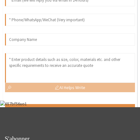
AI Helps Write
Send
S'abonner