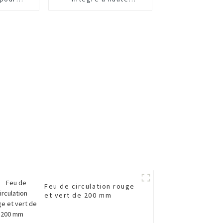
 non
résistance pour
és
autoroute
Feu de circulation rouge
et vert de 200 mm