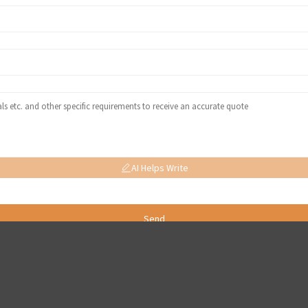
AI Helps Write
Send