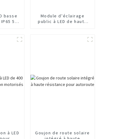
D basse
Module d'éclairage
IP65 50
public à LED de haute
qualité, vente à chaud
ion à LED
Goujon de route solaire
pour
intégré à haute