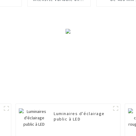
cellule photoélectrique
véhicules
motoris
Luminaires d'éclairage
public à LED