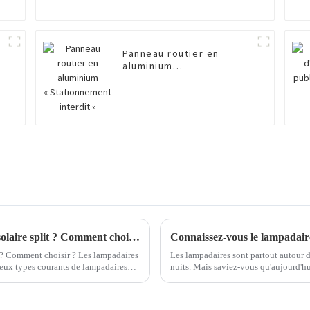
Panneau routier en
aluminium
« Stationnement
interdit »
Lampadaire solaire intégré ou lampadaire solaire split ? Comment choisir ?
Connaissez-vous le lampadaire
t ? Comment choisir ? Les lampadaires
Les lampadaires sont partout autour de
t deux types courants de lampadaires
nuits. Mais saviez-vous qu'aujourd'hu
appareils d'éclairage ? Ils sont deve