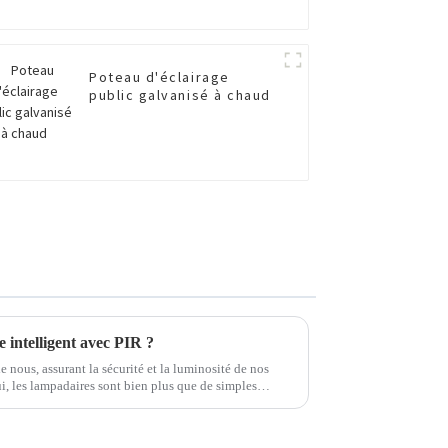
Poteau d'éclairage
public galvanisé à chaud
 intelligent avec PIR ?
 nous, assurant la sécurité et la luminosité de nos
i, les lampadaires sont bien plus que de simples
nus plus intelligents et plus économes en énergie…