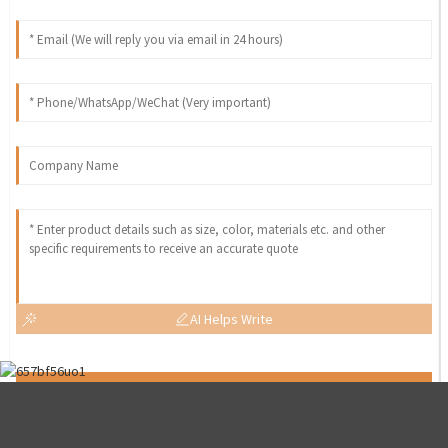
AI Helps Write
Send