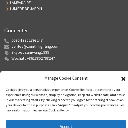
LAMPADAIRE
LUMIÈRE DE JARDIN
Connecter
0086-13852798247
ventes@zenith-lighting.com
Skype : samwang1989
Wechat : +8613852798247
Manage Cookie Consent
Cookies give you a personalized experience. Cookie files help us to enhance your
experience using our website, simplify navigation, keep our website safe, and assist
in our marketing efforts. By clicking "Accept", you agree to the storing of cookies on
your device for these purposes. Click "Adjust" to adjust your cookie preferences. For
© Copyright - 2010-2024 : Tous droits réservés.
Plan du site
-
Plan du
more information, review our Cookies Policy.
siteTrans
-
Recherche principale
Accept