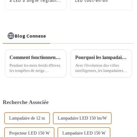
à LED à angle réglable
LED tout-en-un
de 60 W
Blog Connexe
Comment fonctionnent les lampadaires en cas de conditions météorologiques extrêmes ?
Pourquoi les lampadaires intelligents avec télécommande sont-ils essentiels aux nuits d’une ville intelligente ?
Pendant les mois froids d'hiver,
Avec l'évolution des villes
les tempêtes de neige
intelligentes, les lampadaires
surgissent souvent de nulle
solaires et LED télécommandés
part, posant de sérieux défis
sont devenus indispensables
aux transports et à la vie
aux infrastructures urbaines.
urbaine. Cependant, quelle que
Cette technologie améliore
soit l'épaisseur de la neige ou la
considérablement l'efficacité
Recherche Associée
fraîcheur du vent, les rues...
énergétique…
Lampadaire de 12 m
Lampadaire LED 150 lm/W
Projecteur LED 150 W
Lampadaire LED 150 W