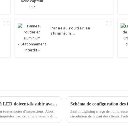
Panneau routier en
aluminium
« Stationnement
interdit »
Quels travaux d'inspection les lampadaires à LED doivent-ils subir avant la livraison ?
Schéma de configuration des f
r toutes sortes d'inspections. Alors,
Zenith Lighting a reçu de nombreuse
inquiétez pas, cet article vous le dira
circulation de la part des clients. Parf
circulation pour une intersection, mai
ils ont besoin...