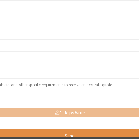
AI Helps Write
Send