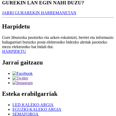
GUREKIN LAN EGIN NAHI DUZU?
JARRI GURAREKIN HARREMANETAN
Harpidetu
Gure liburuxka jasotzeko eta azken eskaintzei, berriei eta informazio
baliagarriari buruzko posta elektroniko bidezko alertak jasotzeko
mezu elektroniko bat bidali dut.
HARPIDETU
Jarrai gaitzazu
Esteka erabilgarriak
LED KALEKO ARGIA
EGUZKI-KALEKO ARGIA
SEMAFOROA