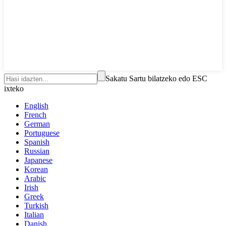
Sakatu Sartu bilatzeko edo ESC
ixteko
English
French
German
Portuguese
Spanish
Russian
Japanese
Korean
Arabic
Irish
Greek
Turkish
Italian
Danish