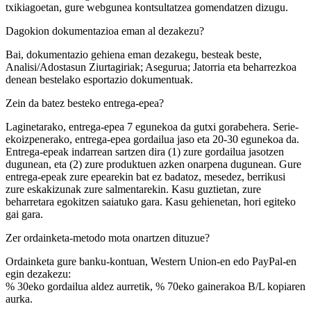
txikiagoetan, gure webgunea kontsultatzea gomendatzen dizugu.
Dagokion dokumentazioa eman al dezakezu?
Bai, dokumentazio gehiena eman dezakegu, besteak beste,
Analisi/Adostasun Ziurtagiriak; Asegurua; Jatorria eta beharrezkoa
denean bestelako esportazio dokumentuak.
Zein da batez besteko entrega-epea?
Laginetarako, entrega-epea 7 egunekoa da gutxi gorabehera. Serie-
ekoizpenerako, entrega-epea gordailua jaso eta 20-30 egunekoa da.
Entrega-epeak indarrean sartzen dira (1) zure gordailua jasotzen
dugunean, eta (2) zure produktuen azken onarpena dugunean. Gure
entrega-epeak zure epearekin bat ez badatoz, mesedez, berrikusi
zure eskakizunak zure salmentarekin. Kasu guztietan, zure
beharretara egokitzen saiatuko gara. Kasu gehienetan, hori egiteko
gai gara.
Zer ordainketa-metodo mota onartzen dituzue?
Ordainketa gure banku-kontuan, Western Union-en edo PayPal-en
egin dezakezu:
% 30eko gordailua aldez aurretik, % 70eko gainerakoa B/L kopiaren
aurka.