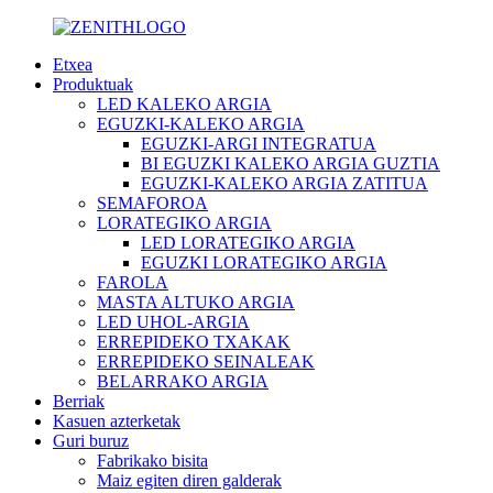
Etxea
Produktuak
LED KALEKO ARGIA
EGUZKI-KALEKO ARGIA
EGUZKI-ARGI INTEGRATUA
BI EGUZKI KALEKO ARGIA GUZTIA
EGUZKI-KALEKO ARGIA ZATITUA
SEMAFOROA
LORATEGIKO ARGIA
LED LORATEGIKO ARGIA
EGUZKI LORATEGIKO ARGIA
FAROLA
MASTA ALTUKO ARGIA
LED UHOL-ARGIA
ERREPIDEKO TXAKAK
ERREPIDEKO SEINALEAK
BELARRAKO ARGIA
Berriak
Kasuen azterketak
Guri buruz
Fabrikako bisita
Maiz egiten diren galderak