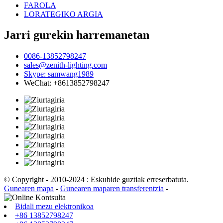
FAROLA
LORATEGIKO ARGIA
Jarri gurekin harremanetan
0086-13852798247
sales@zenith-lighting.com
Skype: samwang1989
WeChat: +8613852798247
© Copyright - 2010-2024 : Eskubide guztiak erreserbatuta.
Gunearen mapa
-
Gunearen maparen transferentzia
-
Bidali mezu elektronikoa
+86 13852798247