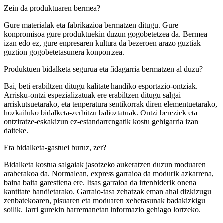
Zein da produktuaren bermea?
Gure materialak eta fabrikazioa bermatzen ditugu. Gure
konpromisoa gure produktuekin duzun gogobetetzea da. Bermea
izan edo ez, gure enpresaren kultura da bezeroen arazo guztiak
guztion gogobetetasunera konpontzea.
Produktuen bidalketa segurua eta fidagarria bermatzen al duzu?
Bai, beti erabiltzen ditugu kalitate handiko esportazio-ontziak.
Arrisku-ontzi espezializatuak ere erabiltzen ditugu salgai
arriskutsuetarako, eta tenperatura sentikorrak diren elementuetarako,
hozkailuko bidalketa-zerbitzu balioztatuak. Ontzi bereziek eta
ontziratze-eskakizun ez-estandarrengatik kostu gehigarria izan
daiteke.
Eta bidalketa-gastuei buruz, zer?
Bidalketa kostua salgaiak jasotzeko aukeratzen duzun moduaren
araberakoa da. Normalean, express garraioa da modurik azkarrena,
baina baita garestiena ere. Itsas garraioa da irtenbiderik onena
kantitate handietarako. Garraio-tasa zehatzak eman ahal dizkizugu
zenbatekoaren, pisuaren eta moduaren xehetasunak badakizkigu
soilik. Jarri gurekin harremanetan informazio gehiago lortzeko.