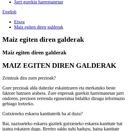
Jarri gurekin harremanetan
English
Etxea
Maiz egiten diren galderak
Maiz egiten diren galderak
Maiz egiten diren galderak
MAIZ EGITEN DIREN GALDERAK
Zeintzuk dira zuen prezioak?
Gure prezioak alda daitezke eskaintzaren eta merkatuko beste
faktore batzuen arabera. Zure enpresak gurekin harremanetan jarri
ondoren, prezioen zerrenda eguneratua bidaliko dizugu informazio
gehiago lortzeko.
Gutxieneko eskaera kantitaterik ba al duzu?
Bai, nazioarteko eskaera guztiek gutxieneko eskaera-kantitate bat
izatea eskatzen dugu. Berriro saldu nahi baduzu, baina kantitate