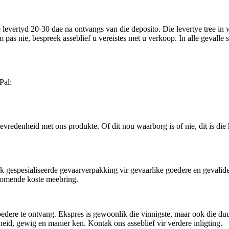
e levertyd 20-30 dae na ontvangs van die deposito. Die levertye tree in 
 pas nie, bespreek asseblief u vereistes met u verkoop. In alle gevalle 
Pal:
vredenheid met ons produkte. Of dit nou waarborg is of nie, dit is die
ok gespesialiseerde gevaarverpakking vir gevaarlike goedere en gevalide
ykomende koste meebring.
ere te ontvang. Ekspres is gewoonlik die vinnigste, maar ook die duurs
d, gewig en manier ken. Kontak ons ​​​​asseblief vir verdere inligting.