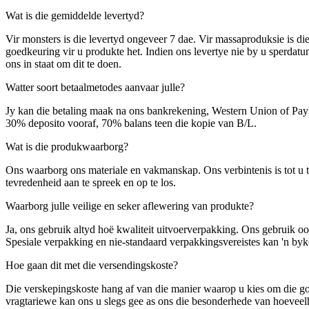
Wat is die gemiddelde levertyd?
Vir monsters is die levertyd ongeveer 7 dae. Vir massaproduksie is di
goedkeuring vir u produkte het. Indien ons levertye nie by u sperdatum
ons in staat om dit te doen.
Watter soort betaalmetodes aanvaar julle?
Jy kan die betaling maak na ons bankrekening, Western Union of Pay
30% deposito vooraf, 70% balans teen die kopie van B/L.
Wat is die produkwaarborg?
Ons waarborg ons materiale en vakmanskap. Ons verbintenis is tot u te
tevredenheid aan te spreek en op te los.
Waarborg julle veilige en seker aflewering van produkte?
Ja, ons gebruik altyd hoë kwaliteit uitvoerverpakking. Ons gebruik o
Spesiale verpakking en nie-standaard verpakkingsvereistes kan 'n b
Hoe gaan dit met die versendingskoste?
Die verskepingskoste hang af van die manier waarop u kies om die goed
vragtariewe kan ons u slegs gee as ons die besonderhede van hoeveelhei