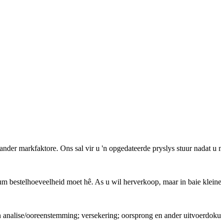
er markfaktore. Ons sal vir u 'n opgedateerde pryslys stuur nadat u m
nimum bestelhoeveelheid moet hê. As u wil herverkoop, maar in baie klei
van analise/ooreenstemming; versekering; oorsprong en ander uitvoerdo