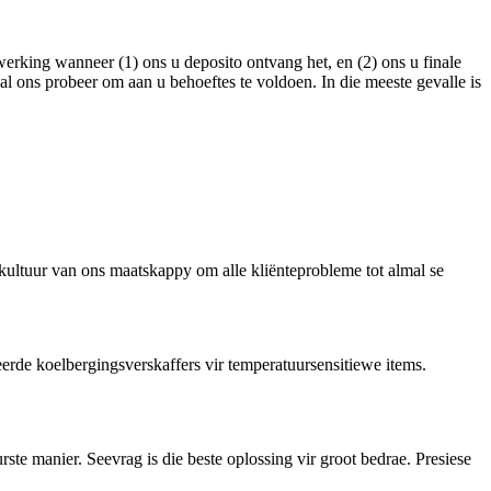
werking wanneer (1) ons u deposito ontvang het, en (2) ons u finale
sal ons probeer om aan u behoeftes te voldoen. In die meeste gevalle is
 kultuur van ons maatskappy om alle kliënteprobleme tot almal se
erde koelbergingsverskaffers vir temperatuursensitiewe items.
te manier. Seevrag is die beste oplossing vir groot bedrae. Presiese