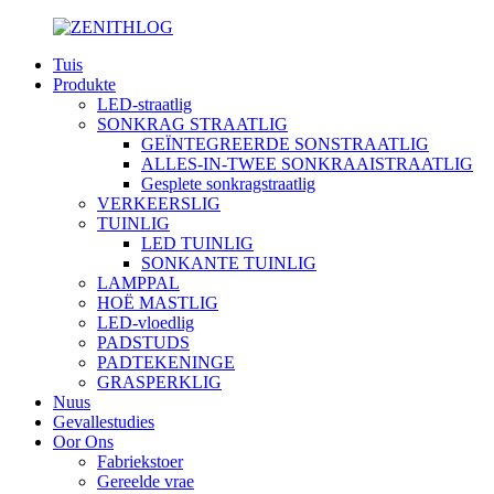
Tuis
Produkte
LED-straatlig
SONKRAG STRAATLIG
GEÏNTEGREERDE SONSTRAATLIG
ALLES-IN-TWEE SONKRAAISTRAATLIG
Gesplete sonkragstraatlig
VERKEERSLIG
TUINLIG
LED TUINLIG
SONKANTE TUINLIG
LAMPPAL
HOË MASTLIG
LED-vloedlig
PADSTUDS
PADTEKENINGE
GRASPERKLIG
Nuus
Gevallestudies
Oor Ons
Fabriekstoer
Gereelde vrae