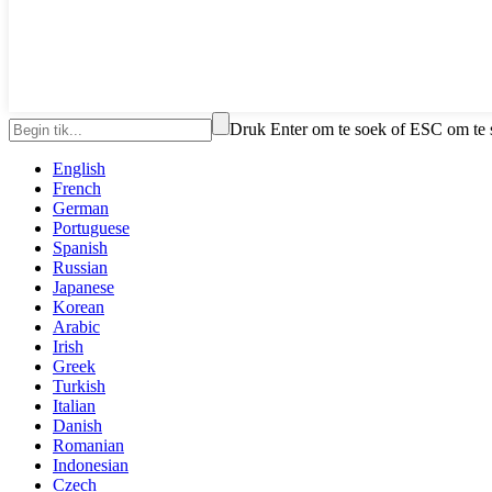
Druk Enter om te soek of ESC om te s
English
French
German
Portuguese
Spanish
Russian
Japanese
Korean
Arabic
Irish
Greek
Turkish
Italian
Danish
Romanian
Indonesian
Czech