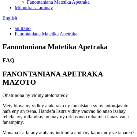
Fanontaniana Matetika Apetraka
Mifandraisa aminay
English
an-trano
Fanontaniana Matetika Apetraka
Fanontaniana Matetika Apetraka
FAQ
FANONTANIANA APETRAKA
MAZOTO
Ohatrinona ny vidiny atolotrareo?
Mety hiova ny vidiny arakaraka ny famatsiana sy ny anton-javatra
hafa eny an-tsena. Handefa lisitra vidiny vaovao ho anao izahay
rehefa avy mifandray aminay ny orinasanao raha mila fanazavana
fanampiny.
Manana isa farany ambany indrindra amin'ny kaomandy ve ianareo?