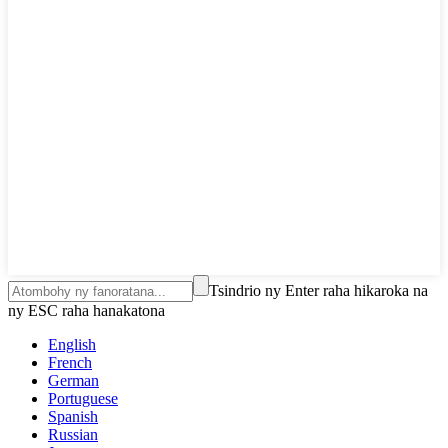
Tsindrio ny Enter raha hikaroka na
ny ESC raha hanakatona
English
French
German
Portuguese
Spanish
Russian