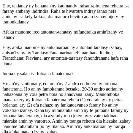
Eny, takianay ny hananan'ny kaomandy iraisam-pirenena rehetra isa
farany ambany indrindra. Raha te hivarotra indray ianao nefa
amin'ny isa kely kokoa, dia manoro hevitra anao izahay hijery ny
tranonkalanay.
Afaka manome ireo antontan-taratasy mifandraika amin'izany ve
ianao?
Eny, afaka manome ny ankamaroan'ny antontan-taratasy izahay,
anisan'izany ny Taratasy Fanamarinana/Fanarahana fenitra;
Fiantohana; Fiaviana, ary antontan-taratasy fanondranana hafa raha
ilaina.
Inona ny salan'isa fotoana fanaterana?
Ho an'ny santionany, eo amin'ny 7 andro eo ho eo ny fotoana
fanaterana. Ho an'ny famokarana betsaka, 20-30 andro aorian'ny
nahazoana ny vola petra-bola no anaovana izany. Manomboka
manan-kery ny fotoana fanaterana rehefa (1) voarainay ny petra-
bolanao, ary (2) efa nahazo ny fankatoavanao farany ho an'ny
vokatrao izahay. Raha tsy mifanaraka amin'ny fe-potoana farany ny
fotoana fanateranay, dia azafady mba jereo ny zavatra takinao
miaraka amin'ny varotrao. Amin'ny tranga rehetra dia hiezaka izahay
hanome fahafaham-po ny filanao. Amin'ny ankamaroan'ny tranga
dia afaka manao izany izahay.