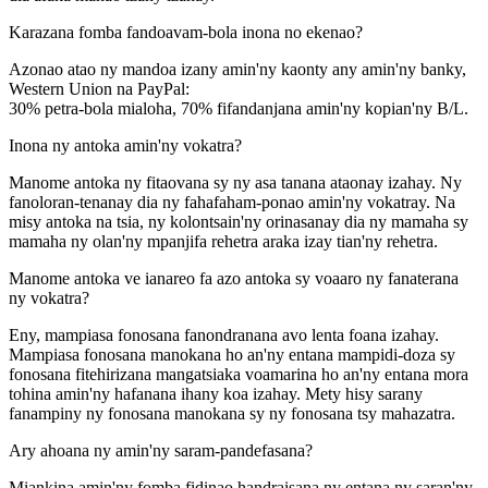
Karazana fomba fandoavam-bola inona no ekenao?
Azonao atao ny mandoa izany amin'ny kaonty any amin'ny banky,
Western Union na PayPal:
30% petra-bola mialoha, 70% fifandanjana amin'ny kopian'ny B/L.
Inona ny antoka amin'ny vokatra?
Manome antoka ny fitaovana sy ny asa tanana ataonay izahay. Ny
fanoloran-tenanay dia ny fahafaham-ponao amin'ny vokatray. Na
misy antoka na tsia, ny kolontsain'ny orinasanay dia ny mamaha sy
mamaha ny olan'ny mpanjifa rehetra araka izay tian'ny rehetra.
Manome antoka ve ianareo fa azo antoka sy voaaro ny fanaterana
ny vokatra?
Eny, mampiasa fonosana fanondranana avo lenta foana izahay.
Mampiasa fonosana manokana ho an'ny entana mampidi-doza sy
fonosana fitehirizana mangatsiaka voamarina ho an'ny entana mora
tohina amin'ny hafanana ihany koa izahay. Mety hisy sarany
fanampiny ny fonosana manokana sy ny fonosana tsy mahazatra.
Ary ahoana ny amin'ny saram-pandefasana?
Miankina amin'ny fomba fidinao handraisana ny entana ny saran'ny