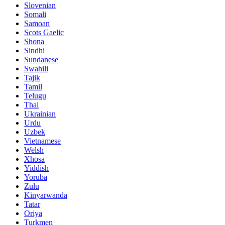
Slovenian
Somali
Samoan
Scots Gaelic
Shona
Sindhi
Sundanese
Swahili
Tajik
Tamil
Telugu
Thai
Ukrainian
Urdu
Uzbek
Vietnamese
Welsh
Xhosa
Yiddish
Yoruba
Zulu
Kinyarwanda
Tatar
Oriya
Turkmen