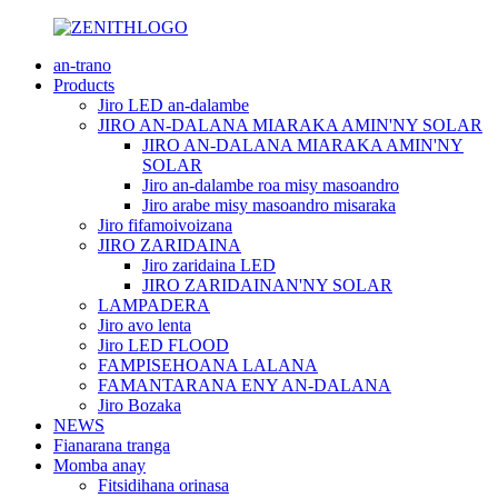
an-trano
Products
Jiro LED an-dalambe
JIRO AN-DALANA MIARAKA AMIN'NY SOLAR
JIRO AN-DALANA MIARAKA AMIN'NY
SOLAR
Jiro an-dalambe roa misy masoandro
Jiro arabe misy masoandro misaraka
Jiro fifamoivoizana
JIRO ZARIDAINA
Jiro zaridaina LED
JIRO ZARIDAINAN'NY SOLAR
LAMPADERA
Jiro avo lenta
Jiro LED FLOOD
FAMPISEHOANA LALANA
FAMANTARANA ENY AN-DALANA
Jiro Bozaka
NEWS
Fianarana tranga
Momba anay
Fitsidihana orinasa