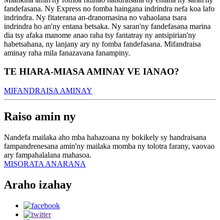
fandefasana. Ny Express no fomba haingana indrindra nefa koa lafo
indrindra. Ny fitaterana an-dranomasina no vahaolana tsara
indrindra ho an'ny entana betsaka. Ny saran'ny fandefasana marina
dia tsy afaka manome anao raha tsy fantatray ny antsipirian'ny
habetsahana, ny lanjany ary ny fomba fandefasana. Mifandraisa
aminay raha mila fanazavana fanampiny.
TE HIARA-MIASA AMINAY VE IANAO?
MIFANDRAISA AMINAY
Raiso amin ny
Nandefa mailaka aho mba hahazoana ny bokikely sy handraisana
fampandrenesana amin'ny mailaka momba ny tolotra farany, vaovao
ary fampahalalana mahasoa.
MISORATA ANARANA
Araho izahay