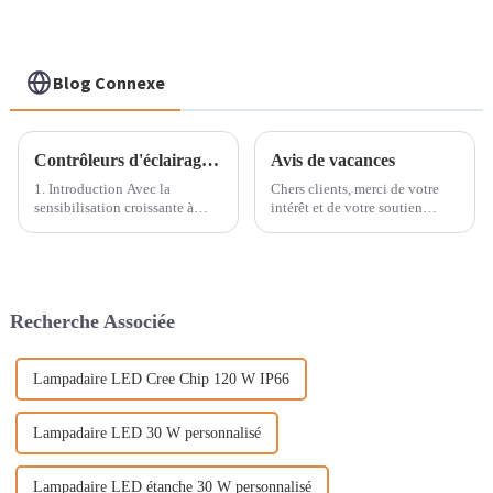
Blog Connexe
Contrôleurs d'éclairage public solaire : éclairer l'avenir des technologies vertes
Avis de vacances
1. Introduction Avec la
Chers clients, merci de votre
sensibilisation croissante à
intérêt et de votre soutien
l'environnement et les progrès
depuis si longtemps.
des technologies d'énergie
Conformément à nos
renouvelable, les lampadaires
engagements, notre entreprise a
solaires deviennent de plus en
établi un calendrier pour les
plus populaires dans les zones
fêtes de fin d'année à venir :
Recherche Associée
urbaines et rurales.
Fête du Travail : du 30 avril au
4 mai.
Lampadaire LED Cree Chip 120 W IP66
Lampadaire LED 30 W personnalisé
Lampadaire LED étanche 30 W personnalisé