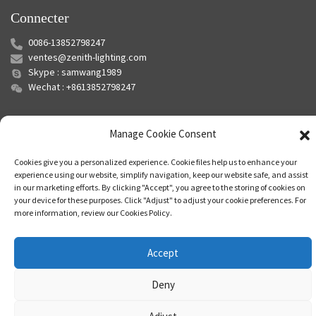
Connecter
0086-13852798247
ventes@zenith-lighting.com
Skype : samwang1989
Wechat : +8613852798247
Manage Cookie Consent
Cookies give you a personalized experience. Cookie files help us to enhance your
experience using our website, simplify navigation, keep our website safe, and assist
in our marketing efforts. By clicking "Accept", you agree to the storing of cookies on
your device for these purposes. Click "Adjust" to adjust your cookie preferences. For
© Copyright - 2010-2024 : Tous droits réservés.
Plan du site
-
Plan du
more information, review our Cookies Policy.
siteTrans
-
Recherche principale
Accept
Deny