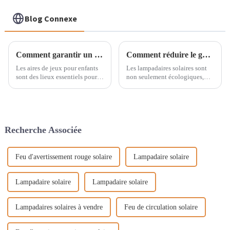
Blog Connexe
Comment garantir un éclairage sûr dans les aires de jeux pour enfants ?
Comment réduire le gaspillage d’énergie dans les lampadaires solaires ?
Les aires de jeux pour enfants
Les lampadaires solaires sont
sont des lieux essentiels pour
non seulement écologiques,
que les enfants grandissent et
mais ils illuminent aussi les
s'amusent, et une conception
villes et les zones rurales la
d'éclairage efficace joue un rôle
nuit. Cependant, même ces
crucial pour assurer leur
atouts écologiques peuvent
sécurité tout en améliorant
engendrer des problèmes de
Recherche Associée
l'expérience de jeu globale.
gaspillage d'énergie. Alors,
comment…
Feu d'avertissement rouge solaire
Lampadaire solaire
Lampadaire solaire
Lampadaire solaire
Lampadaires solaires à vendre
Feu de circulation solaire