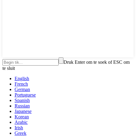
Druk Enter om te soek of ESC om
te sluit
English
French
German
Portuguese
Spanish
Russian
Japanese
Korean
Arabic
Irish
Greek