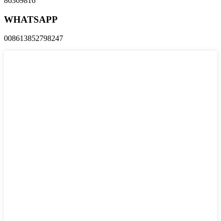
86369816
WHATSAPP
008613852798247