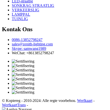
LED-straatlig
SONKRAG STRAATLIG
VERKEERSLIG
LAMPPAL
TUINLIG
Kontak Ons
0086-13852798247
sales@zenith-lighting.com
Skype: samwang1989
WeChat: +8613852798247
© Kopiereg - 2010-2024: Alle regte voorbehou.
Werfkaart
-
WerfkaartTrans
-