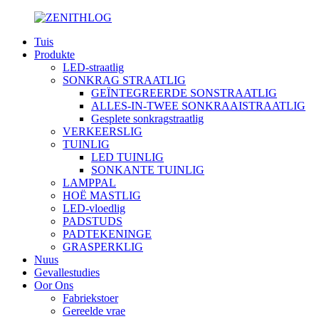
Tuis
Produkte
LED-straatlig
SONKRAG STRAATLIG
GEÏNTEGREERDE SONSTRAATLIG
ALLES-IN-TWEE SONKRAAISTRAATLIG
Gesplete sonkragstraatlig
VERKEERSLIG
TUINLIG
LED TUINLIG
SONKANTE TUINLIG
LAMPPAL
HOË MASTLIG
LED-vloedlig
PADSTUDS
PADTEKENINGE
GRASPERKLIG
Nuus
Gevallestudies
Oor Ons
Fabriekstoer
Gereelde vrae