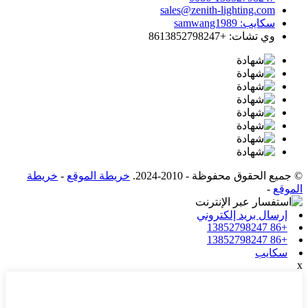
sales@zenith-lighting.com
سكايب: samwang1989
وي تشات: +8613852798247
© جميع الحقوق محفوظة - 2010-2024.
خريطة الموقع
-
خريطة
الموقع
-
إرسال بريد إلكتروني
+86 13852798247
+86 13852798247
سكايب
x