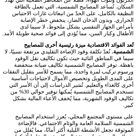
السكان. تُساعد المصابيح الشمسية، التي تعمل بالطاقة
النظيفة بالكامل، على الحدّ من انبعاثات غازات الاحتباس
الحراري. وبدون الدخان الضار، ينخفض ​​خطر الإصابة
بأمراض الجهاز التنفسي بشكل ملحوظ، لا سيما لدى
الأطفال وكبار السن، مما يُؤدي إلى فوائد صحية طويلة الأمد.
تُعد الفوائد الاقتصادية ميزة رئيسية أخرى للمصابيح
الشمسية.
تُعدّ تكلفة وقود الإضاءة التقليدي مرتفعة نسبيًا، لا
سيما في المناطق النائية حيث تكون تكاليف نقل الوقود
باهظة. توفر المصابيح الشمسية تكاليف صيانة منخفضة
ورسوم تركيب لمرة واحدة، مما يسمح للأسر بتقليل النفقات
على المدى الطويل وتخصيص الأموال لاحتياجات أساسية
أخرى كالغذاء والتعليم. تُشير الدراسات إلى أن الأسر التي
تستخدم المصابيح الشمسية يُمكنها توفير حوالي 30% من
تكاليف الوقود الشهرية، مما يُخفف الأعباء المالية بشكل
كبير.
على مستوى المجتمع المحلي، يُعزز استخدام المصابيح
الشمسية السلامة العامة والوئام الاجتماعي. فالإضاءة
الموثوقة تجعل الأنشطة الليلية أكثر أمانًا، مما يُقلل من