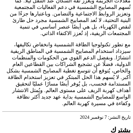
معدلات الجريمة ويُعزز ثقة السكان عند التنقل ليلًا. كما
تُسهم المصابيح الشمسية في دعم الفعاليات المجتمعية
وتعزيز الروابط الاجتماعية والتضامن. وباعتبارها جزءًا من
البنية التحتية، لا تُعد المصابيح الشمسية مجرد حل طارئ
لنقص الكهرباء، بل هي أيضًا عنصر أساسي في تنمية
المجتمعات الريفية، إذ تُعزز الاكتفاء الذاتي.
مع تطور تكنولوجيا الطاقة الشمسية وانخفاض تكاليفها،
سيزداد استخدام المصابيح الشمسية في المناطق الريفية
انتشارًا. وبفضل الدعم القوي من الحكومات والمنظمات
الدولية، فضلًا عن تشجيع الشراكات بين القطاعين العام
والخاص، يُتوقع أن تتوسع تغطية المصابيح الشمسية بشكل
أكبر. لا يُسهم هذا الحل المبتكر في تعزيز استخدام الطاقة
المستدامة فحسب، بل يُوفر أيضًا مسارًا عمليًا لتحقيق
أهداف كهربة الريف على مستوى العالم. ويُمثل الانتشار
الواسع للمصابيح الشمسية بداية عهد جديد أكثر نظافة
وكفاءة في مسيرة كهربة العالم.
تاريخ النشر: 7 نوفمبر 2024
يشترك