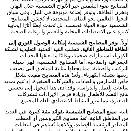
المصابيح ضوء الشمس عبر الألواح الشمسية خلال النهار،
وتخزن الطاقة، وتوفر إضاءة موثوقة في الليل. وفي سياق
التحول العالمي نحو الطاقة المتجددة، لا تُحسّن المصابيح
الشمسية جودة الحياة فحسب، بل تُحدث أيضًا آثارًا إيجابية
كبيرة على الاقتصادات المحلية والتعليم والرعاية الصحية.
أولاً،
توفر المصابيح الشمسية إمكانية الوصول الفوري إلى
الطاقة للمناطق النائية.
تتطلب البنية التحتية التقليدية لشبكة
الكهرباء استثمارات ضخمة، وغالبًا ما تعيقها التحديات
الجغرافية والمناخية. أما المصابيح الشمسية، فهي سهلة
التركيب والصيانة، مما يجعلها مثالية للمناطق التي يصعب
ربطها بشبكة الكهرباء. وتُعدّ هذه المصابيح مفيدة بشكل
خاص للمدارس والعيادات والشركات الصغيرة، إذ تُتيح تمديد
ساعات العمل والدراسة. وقد أدى هذا التحول إلى تحسين
نتائج التعلّم للأطفال وزيادة فرص الإيرادات للشركات
الصغيرة، مما عزز النشاط الاقتصادي العام للمجتمع.
ثانية،
تتمتع المصابيح الشمسية بفوائد بيئية كبيرة.
في العديد
من المناطق النائية، تُعدّ مصابيح الكيروسين أو الحطب
المصادر الرئيسية للإضاءة، وكلاهما يُساهم في انبعاثات
الكربون وتلوث الهواء، فضلًا عن المخاطر الصحية التي تُهدد