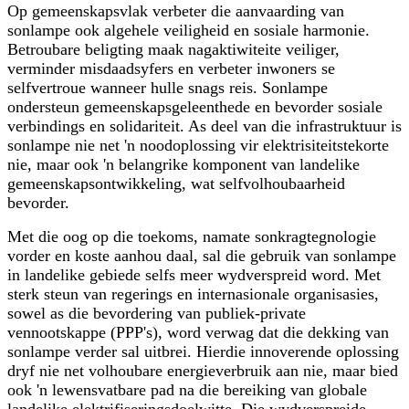
Op gemeenskapsvlak verbeter die aanvaarding van
sonlampe ook algehele veiligheid en sosiale harmonie.
Betroubare beligting maak nagaktiwiteite veiliger,
verminder misdaadsyfers en verbeter inwoners se
selfvertroue wanneer hulle snags reis. Sonlampe
ondersteun gemeenskapsgeleenthede en bevorder sosiale
verbindings en solidariteit. As deel van die infrastruktuur is
sonlampe nie net 'n noodoplossing vir elektrisiteitstekorte
nie, maar ook 'n belangrike komponent van landelike
gemeenskapsontwikkeling, wat selfvolhoubaarheid
bevorder.
Met die oog op die toekoms, namate sonkragtegnologie
vorder en koste aanhou daal, sal die gebruik van sonlampe
in landelike gebiede selfs meer wydverspreid word. Met
sterk steun van regerings en internasionale organisasies,
sowel as die bevordering van publiek-private
vennootskappe (PPP's), word verwag dat die dekking van
sonlampe verder sal uitbrei. Hierdie innoverende oplossing
dryf nie net volhoubare energieverbruik aan nie, maar bied
ook 'n lewensvatbare pad na die bereiking van globale
landelike elektrifiseringsdoelwitte. Die wydverspreide