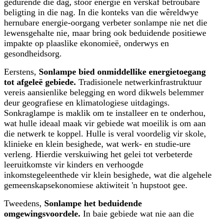
gedurende die dag, stoor energie en verskaf betroubare
beligting in die nag. In die konteks van die wêreldwye
hernubare energie-oorgang verbeter sonlampe nie net die
lewensgehalte nie, maar bring ook beduidende positiewe
impakte op plaaslike ekonomieë, onderwys en
gesondheidsorg.
Eerstens,
Sonlampe bied onmiddellike energietoegang
tot afgeleë gebiede.
Tradisionele netwerkinfrastruktuur
vereis aansienlike belegging en word dikwels belemmer
deur geografiese en klimatologiese uitdagings.
Sonkraglampe is maklik om te installeer en te onderhou,
wat hulle ideaal maak vir gebiede wat moeilik is om aan
die netwerk te koppel. Hulle is veral voordelig vir skole,
klinieke en klein besighede, wat werk- en studie-ure
verleng. Hierdie verskuiwing het gelei tot verbeterde
leeruitkomste vir kinders en verhoogde
inkomstegeleenthede vir klein besighede, wat die algehele
gemeenskapsekonomiese aktiwiteit 'n hupstoot gee.
Tweedens,
Sonlampe het beduidende
omgewingsvoordele.
In baie gebiede wat nie aan die