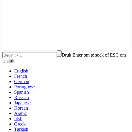
Druk Enter om te soek of ESC om
te sluit
English
French
German
Portuguese
Spanish
Russian
Japanese
Korean
Arabic
Irish
Greek
Turkish