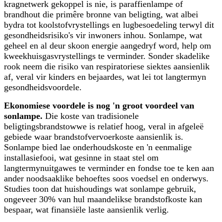
kragnetwerk gekoppel is nie, is paraffienlampe of
brandhout die primêre bronne van beligting, wat albei
bydra tot koolstofvrystellings en lugbesoedeling terwyl dit
gesondheidsrisiko's vir inwoners inhou. Sonlampe, wat
geheel en al deur skoon energie aangedryf word, help om
kweekhuisgasvrystellings te verminder. Sonder skadelike
rook neem die risiko van respiratoriese siektes aansienlik
af, veral vir kinders en bejaardes, wat lei tot langtermyn
gesondheidsvoordele.
Ekonomiese voordele is nog 'n groot voordeel van
sonlampe.
Die koste van tradisionele
beligtingsbrandstowwe is relatief hoog, veral in afgeleë
gebiede waar brandstofvervoerkoste aansienlik is.
Sonlampe bied lae onderhoudskoste en 'n eenmalige
installasiefooi, wat gesinne in staat stel om
langtermynuitgawes te verminder en fondse toe te ken aan
ander noodsaaklike behoeftes soos voedsel en onderwys.
Studies toon dat huishoudings wat sonlampe gebruik,
ongeveer 30% van hul maandelikse brandstofkoste kan
bespaar, wat finansiële laste aansienlik verlig.