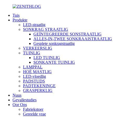
Tuis
Produkte
LED-straatlig
SONKRAG STRAATLIG
GEÏNTEGREERDE SONSTRAATLIG
ALLES-IN-TWEE SONKRAAISTRAATLIG
Gesplete sonkragstraatlig
VERKEERSLIG
TUINLIG
LED TUINLIG
SONKANTE TUINLIG
LAMPPAL
HOË MASTLIG
LED-vloedlig
PADSTUDS
PADTEKENINGE
GRASPERKLIG
Nuus
Gevallestudies
Oor Ons
Fabriekstoer
Gereelde vrae