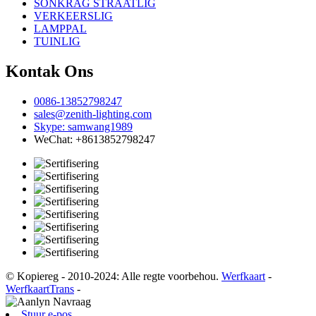
SONKRAG STRAATLIG
VERKEERSLIG
LAMPPAL
TUINLIG
Kontak Ons
0086-13852798247
sales@zenith-lighting.com
Skype: samwang1989
WeChat: +8613852798247
© Kopiereg - 2010-2024: Alle regte voorbehou.
Werfkaart
-
WerfkaartTrans
-
Stuur e-pos