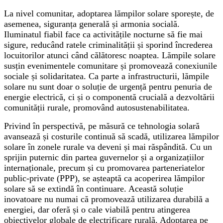
La nivel comunitar, adoptarea lămpilor solare sporește, de
asemenea, siguranța generală și armonia socială.
Iluminatul fiabil face ca activitățile nocturne să fie mai
sigure, reducând ratele criminalității și sporind încrederea
locuitorilor atunci când călătoresc noaptea. Lămpile solare
susțin evenimentele comunitare și promovează conexiunile
sociale și solidaritatea. Ca parte a infrastructurii, lămpile
solare nu sunt doar o soluție de urgență pentru penuria de
energie electrică, ci și o componentă crucială a dezvoltării
comunității rurale, promovând autosustenabilitatea.
Privind în perspectivă, pe măsură ce tehnologia solară
avansează și costurile continuă să scadă, utilizarea lămpilor
solare în zonele rurale va deveni și mai răspândită. Cu un
sprijin puternic din partea guvernelor și a organizațiilor
internaționale, precum și cu promovarea parteneriatelor
public-private (PPP), se așteaptă ca acoperirea lămpilor
solare să se extindă în continuare. Această soluție
inovatoare nu numai că promovează utilizarea durabilă a
energiei, dar oferă și o cale viabilă pentru atingerea
obiectivelor globale de electrificare rurală. Adoptarea pe