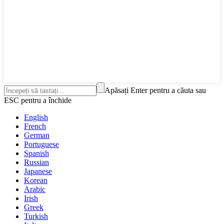
Apăsați Enter pentru a căuta sau
ESC pentru a închide
English
French
German
Portuguese
Spanish
Russian
Japanese
Korean
Arabic
Irish
Greek
Turkish