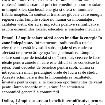
captează lumina soarelui prin intermediul panourilor solare
în timpul zilei, stochează energia și oferă o iluminare
fiabilă noaptea. În contextul tranziției globale către energia
regenerabilă, lămpile solare nu numai că îmbunătățesc
calitatea vieții, dar au și impacturi pozitive semnificative
asupra economiilor locale, educației și asistenței medicale.
Primul,
Lămpile solare oferă acces imediat la energie în
zone îndepărtate.
Infrastructura tradițională a rețelei
electrice necesită investiții substanțiale și este adesea
afectată de provocări geografice și climatice. Lămpile
solare sunt ușor de instalat și de întreținut, ceea ce le face
ideale pentru zonele în care este dificil să se conecteze la
rețea. Sunt deosebit de benefice pentru școli, clinici și
întreprinderi mici, prelungind orele de lucru și de studiu.
Această schimbare a dus la îmbunătățirea rezultatelor
învățării pentru copii și la creșterea oportunităților de venit
pentru întreprinderile mici, stimulând activitatea
economică generală a comunității.
Doilea,
Lămpile solare au beneficii semnificative pentru