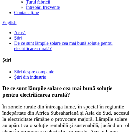
Turul fabricii
Întrebări frecvente
Contactaţi-ne
English
Acasă
Ştiri
De ce sunt lămpile solare cea mai bună soluție pentru
electrificarea rurală?
Ştiri
Știri despre companie
Știri din industrie
De ce sunt lămpile solare cea mai bună soluție
pentru electrificarea rurală?
În zonele rurale din întreaga lume, în special în regiunile
îndepărtate din Africa Subsahariană și Asia de Sud, accesul
la electricitate rămâne o provocare majoră. Lămpile solare
au apărut ca o soluție rentabilă și sustenabilă, jucând un rol
cheie în promovarea electrificării rurale. Aceste lămpi