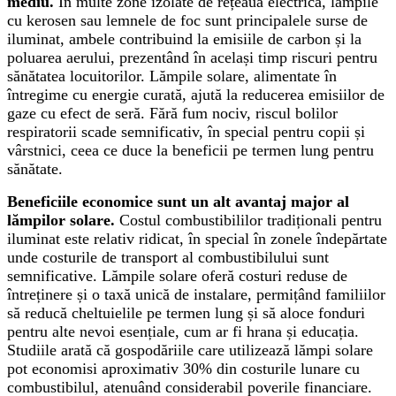
mediu.
În multe zone izolate de rețeaua electrică, lămpile
cu kerosen sau lemnele de foc sunt principalele surse de
iluminat, ambele contribuind la emisiile de carbon și la
poluarea aerului, prezentând în același timp riscuri pentru
sănătatea locuitorilor. Lămpile solare, alimentate în
întregime cu energie curată, ajută la reducerea emisiilor de
gaze cu efect de seră. Fără fum nociv, riscul bolilor
respiratorii scade semnificativ, în special pentru copii și
vârstnici, ceea ce duce la beneficii pe termen lung pentru
sănătate.
Beneficiile economice sunt un alt avantaj major al
lămpilor solare.
Costul combustibililor tradiționali pentru
iluminat este relativ ridicat, în special în zonele îndepărtate
unde costurile de transport al combustibilului sunt
semnificative. Lămpile solare oferă costuri reduse de
întreținere și o taxă unică de instalare, permițând familiilor
să reducă cheltuielile pe termen lung și să aloce fonduri
pentru alte nevoi esențiale, cum ar fi hrana și educația.
Studiile arată că gospodăriile care utilizează lămpi solare
pot economisi aproximativ 30% din costurile lunare cu
combustibilul, atenuând considerabil poverile financiare.