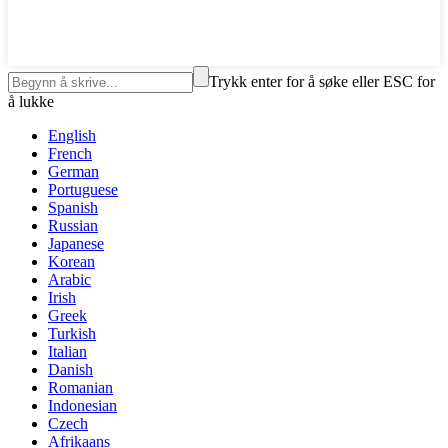
Trykk enter for å søke eller ESC for
å lukke
English
French
German
Portuguese
Spanish
Russian
Japanese
Korean
Arabic
Irish
Greek
Turkish
Italian
Danish
Romanian
Indonesian
Czech
Afrikaans