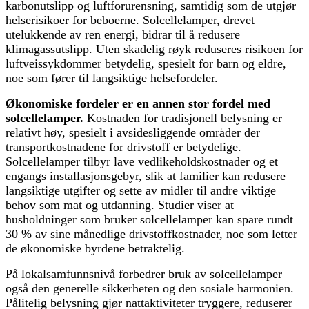
karbonutslipp og luftforurensning, samtidig som de utgjør
helserisikoer for beboerne. Solcellelamper, drevet
utelukkende av ren energi, bidrar til å redusere
klimagassutslipp. Uten skadelig røyk reduseres risikoen for
luftveissykdommer betydelig, spesielt for barn og eldre,
noe som fører til langsiktige helsefordeler.
Økonomiske fordeler er en annen stor fordel med
solcellelamper.
Kostnaden for tradisjonell belysning er
relativt høy, spesielt i avsidesliggende områder der
transportkostnadene for drivstoff er betydelige.
Solcellelamper tilbyr lave vedlikeholdskostnader og et
engangs installasjonsgebyr, slik at familier kan redusere
langsiktige utgifter og sette av midler til andre viktige
behov som mat og utdanning. Studier viser at
husholdninger som bruker solcellelamper kan spare rundt
30 % av sine månedlige drivstoffkostnader, noe som letter
de økonomiske byrdene betraktelig.
På lokalsamfunnsnivå forbedrer bruk av solcellelamper
også den generelle sikkerheten og den sosiale harmonien.
Pålitelig belysning gjør nattaktiviteter tryggere, reduserer