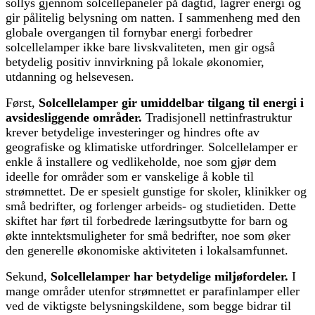
sollys gjennom solcellepaneler på dagtid, lagrer energi og
gir pålitelig belysning om natten. I sammenheng med den
globale overgangen til fornybar energi forbedrer
solcellelamper ikke bare livskvaliteten, men gir også
betydelig positiv innvirkning på lokale økonomier,
utdanning og helsevesen.
Først,
Solcellelamper gir umiddelbar tilgang til energi i
avsidesliggende områder.
Tradisjonell nettinfrastruktur
krever betydelige investeringer og hindres ofte av
geografiske og klimatiske utfordringer. Solcellelamper er
enkle å installere og vedlikeholde, noe som gjør dem
ideelle for områder som er vanskelige å koble til
strømnettet. De er spesielt gunstige for skoler, klinikker og
små bedrifter, og forlenger arbeids- og studietiden. Dette
skiftet har ført til forbedrede læringsutbytte for barn og
økte inntektsmuligheter for små bedrifter, noe som øker
den generelle økonomiske aktiviteten i lokalsamfunnet.
Sekund,
Solcellelamper har betydelige miljøfordeler.
I
mange områder utenfor strømnettet er parafinlamper eller
ved de viktigste belysningskildene, som begge bidrar til