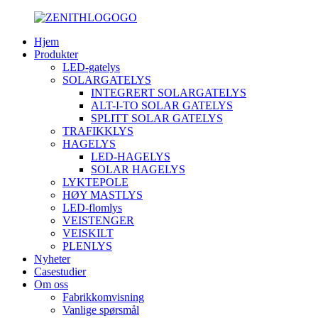
Hjem
Produkter
LED-gatelys
SOLARGATELYS
INTEGRERT SOLARGATELYS
ALT-I-TO SOLAR GATELYS
SPLITT SOLAR GATELYS
TRAFIKKLYS
HAGELYS
LED-HAGELYS
SOLAR HAGELYS
LYKTEPOLE
HØY MASTLYS
LED-flomlys
VEISTENGER
VEISKILT
PLENLYS
Nyheter
Casestudier
Om oss
Fabrikkomvisning
Vanlige spørsmål