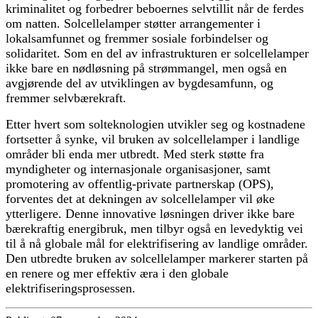
kriminalitet og forbedrer beboernes selvtillit når de ferdes
om natten. Solcellelamper støtter arrangementer i
lokalsamfunnet og fremmer sosiale forbindelser og
solidaritet. Som en del av infrastrukturen er solcellelamper
ikke bare en nødløsning på strømmangel, men også en
avgjørende del av utviklingen av bygdesamfunn, og
fremmer selvbærekraft.
Etter hvert som solteknologien utvikler seg og kostnadene
fortsetter å synke, vil bruken av solcellelamper i landlige
områder bli enda mer utbredt. Med sterk støtte fra
myndigheter og internasjonale organisasjoner, samt
promotering av offentlig-private partnerskap (OPS),
forventes det at dekningen av solcellelamper vil øke
ytterligere. Denne innovative løsningen driver ikke bare
bærekraftig energibruk, men tilbyr også en levedyktig vei
til å nå globale mål for elektrifisering av landlige områder.
Den utbredte bruken av solcellelamper markerer starten på
en renere og mer effektiv æra i den globale
elektrifiseringsprosessen.