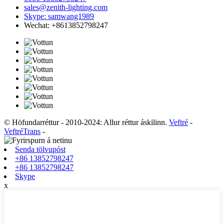
sales@zenith-lighting.com
Skype: samwang1989
Wechat: +8613852798247
© Höfundarréttur - 2010-2024: Allur réttur áskilinn.
Veftré
-
VeftréTrans
-
Senda tölvupóst
+86 13852798247
+86 13852798247
Skype
x