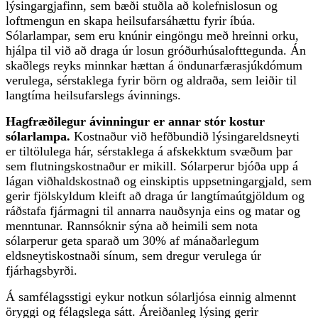
lýsingargjafinn, sem bæði stuðla að kolefnislosun og
loftmengun en skapa heilsufarsáhættu fyrir íbúa.
Sólarlampar, sem eru knúnir eingöngu með hreinni orku,
hjálpa til við að draga úr losun gróðurhúsalofttegunda. Án
skaðlegs reyks minnkar hættan á öndunarfærasjúkdómum
verulega, sérstaklega fyrir börn og aldraða, sem leiðir til
langtíma heilsufarslegs ávinnings.
Hagfræðilegur ávinningur er annar stór kostur
sólarlampa.
Kostnaður við hefðbundið lýsingareldsneyti
er tiltölulega hár, sérstaklega á afskekktum svæðum þar
sem flutningskostnaður er mikill. Sólarperur bjóða upp á
lágan viðhaldskostnað og einskiptis uppsetningargjald, sem
gerir fjölskyldum kleift að draga úr langtímaútgjöldum og
ráðstafa fjármagni til annarra nauðsynja eins og matar og
menntunar. Rannsóknir sýna að heimili sem nota
sólarperur geta sparað um 30% af mánaðarlegum
eldsneytiskostnaði sínum, sem dregur verulega úr
fjárhagsbyrði.
Á samfélagsstigi eykur notkun sólarljósa einnig almennt
öryggi og félagslega sátt. Áreiðanleg lýsing gerir