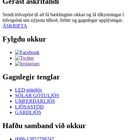
Gerast áskrifandi
Sendi tölvupóst til að fá bæklinginn okkar og fá tilkynningar í
tölvupósti um nýjustu tilboð, fréttir og gagnlegar upplýsingar.
ÁSKRIFTA
Fylgdu okkur
Gagnlegir tenglar
LED götuljós
SÓLAR GÖTULJÓS
UMFERÐARLJÓS
LJÓSASTÖÐ
GARÐLJÓS
Hafðu samband við okkur
0086-13852798247