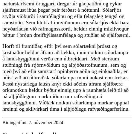
næturstarfsemi öruggari, dregur úr glæpatíðni og eykur
sjálfstraust íbúa þegar þeir ferðast á nóttunni. Sólarljós
styðja viðburði í samfélaginu og efla félagsleg tengsl og
samstöðu. Sem hluti af innviðunum eru sólarljós ekki bara
neyðarlausn við rafmagnsskorti, heldur einnig mikilvægur
þáttur í þróun dreifbýlissamfélaga og stuðlar að sjálfbærni.
Horft til framtíðar, eftir því sem sólartækni þróast og
kostnaður heldur áfram að lækka, mun notkun sólarlampa
á landsbyggðinni verða enn útbreiddari. Með sterkum
stuðningi frá stjórnvöldum og alþjóðastofnunum, sem og
með því að efla samstarf opinberra aðila og einkaaðila, er
búist við að útbreiðsla sólarlampa muni aukast enn frekar.
Þessi nýstárlega lausn knýr ekki aðeins áfram sjálfbæra
orkunotkun heldur býður einnig upp á raunhæfa leið til að
ná alþjóðlegum markmiðum um rafvæðingu á
landsbyggðinni. Víðtæk notkun sólarlampa markar upphaf
hreinni og skilvirkari tíma í alþjóðlegu rafvæðingarferlinu.
Birtingartími: 7. nóvember 2024