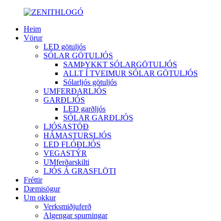
Heim
Vörur
LED götuljós
SÓLAR GÖTULJÓS
SAMÞYKKT SÓLARGÖTULJÓS
ALLT Í TVEIMUR SÓLAR GÖTULJÓS
Sólarljós götuljós
UMFERÐARLJÓS
GARÐLJÓS
LED garðljós
SÓLAR GARÐLJÓS
LJÓSASTÖÐ
HÁMASTURSLJÓS
LED FLÓÐLJÓS
VEGASTÝR
UMferðarskilti
LJÓS Á GRASFLÖTI
Fréttir
Dæmisögur
Um okkur
Verksmiðjuferð
Algengar spurningar