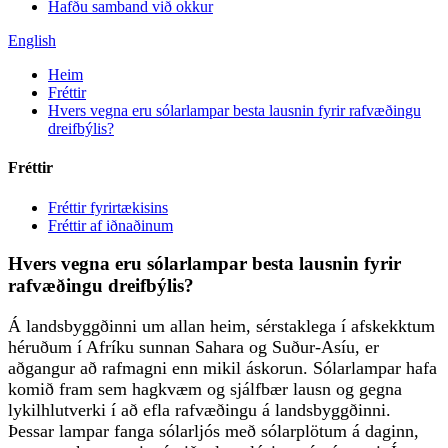
Hafðu samband við okkur
English
Heim
Fréttir
Hvers vegna eru sólarlampar besta lausnin fyrir rafvæðingu
dreifbýlis?
Fréttir
Fréttir fyrirtækisins
Fréttir af iðnaðinum
Hvers vegna eru sólarlampar besta lausnin fyrir
rafvæðingu dreifbýlis?
Á landsbyggðinni um allan heim, sérstaklega í afskekktum
héruðum í Afríku sunnan Sahara og Suður-Asíu, er
aðgangur að rafmagni enn mikil áskorun. Sólarlampar hafa
komið fram sem hagkvæm og sjálfbær lausn og gegna
lykilhlutverki í að efla rafvæðingu á landsbyggðinni.
Þessar lampar fanga sólarljós með sólarplötum á daginn,