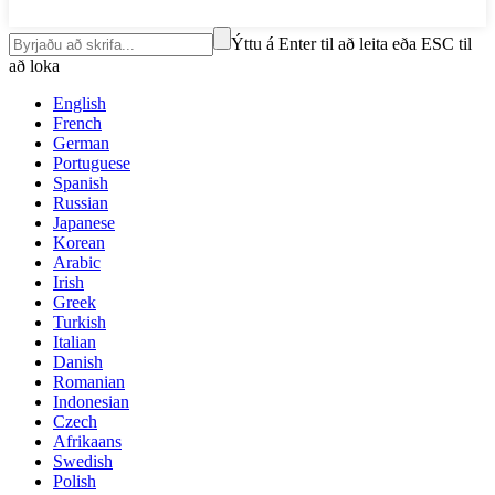
Ýttu á Enter til að leita eða ESC til
að loka
English
French
German
Portuguese
Spanish
Russian
Japanese
Korean
Arabic
Irish
Greek
Turkish
Italian
Danish
Romanian
Indonesian
Czech
Afrikaans
Swedish
Polish