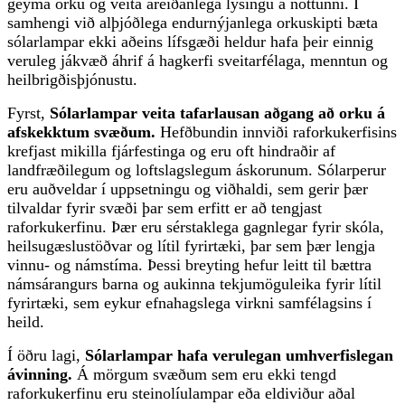
geyma orku og veita áreiðanlega lýsingu á nóttunni. Í
samhengi við alþjóðlega endurnýjanlega orkuskipti bæta
sólarlampar ekki aðeins lífsgæði heldur hafa þeir einnig
veruleg jákvæð áhrif á hagkerfi sveitarfélaga, menntun og
heilbrigðisþjónustu.
Fyrst,
Sólarlampar veita tafarlausan aðgang að orku á
afskekktum svæðum.
Hefðbundin innviði raforkukerfisins
krefjast mikilla fjárfestinga og eru oft hindraðir af
landfræðilegum og loftslagslegum áskorunum. Sólarperur
eru auðveldar í uppsetningu og viðhaldi, sem gerir þær
tilvaldar fyrir svæði þar sem erfitt er að tengjast
raforkukerfinu. Þær eru sérstaklega gagnlegar fyrir skóla,
heilsugæslustöðvar og lítil fyrirtæki, þar sem þær lengja
vinnu- og námstíma. Þessi breyting hefur leitt til bættra
námsárangurs barna og aukinna tekjumöguleika fyrir lítil
fyrirtæki, sem eykur efnahagslega virkni samfélagsins í
heild.
Í öðru lagi,
Sólarlampar hafa verulegan umhverfislegan
ávinning.
Á mörgum svæðum sem eru ekki tengd
raforkukerfinu eru steinolíulampar eða eldiviður aðal