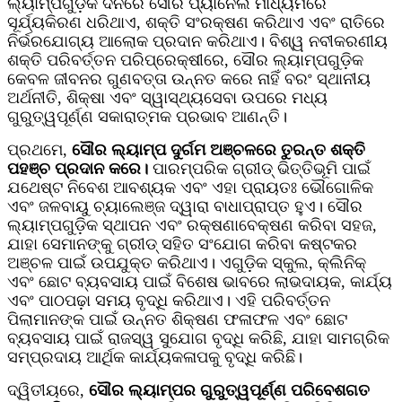
ଲ୍ୟାମ୍ପଗୁଡ଼ିକ ଦିନରେ ସୌର ପ୍ୟାନେଲ ମାଧ୍ୟମରେ
ସୂର୍ଯ୍ୟକିରଣ ଧରିଥାଏ, ଶକ୍ତି ସଂରକ୍ଷଣ କରିଥାଏ ଏବଂ ରାତିରେ
ନିର୍ଭରଯୋଗ୍ୟ ଆଲୋକ ପ୍ରଦାନ କରିଥାଏ। ବିଶ୍ୱ ନବୀକରଣୀୟ
ଶକ୍ତି ପରିବର୍ତ୍ତନ ପରିପ୍ରେକ୍ଷୀରେ, ସୌର ଲ୍ୟାମ୍ପଗୁଡ଼ିକ
କେବଳ ଜୀବନର ଗୁଣବତ୍ତା ଉନ୍ନତ କରେ ନାହିଁ ବରଂ ସ୍ଥାନୀୟ
ଅର୍ଥନୀତି, ଶିକ୍ଷା ଏବଂ ସ୍ୱାସ୍ଥ୍ୟସେବା ଉପରେ ମଧ୍ୟ
ଗୁରୁତ୍ୱପୂର୍ଣ୍ଣ ସକାରାତ୍ମକ ପ୍ରଭାବ ଆଣନ୍ତି।
ପ୍ରଥମେ,
ସୌର ଲ୍ୟାମ୍ପ ଦୁର୍ଗମ ଅଞ୍ଚଳରେ ତୁରନ୍ତ ଶକ୍ତି
ପହଞ୍ଚ ପ୍ରଦାନ କରେ।
ପାରମ୍ପରିକ ଗ୍ରୀଡ୍ ଭିତ୍ତିଭୂମି ପାଇଁ
ଯଥେଷ୍ଟ ନିବେଶ ଆବଶ୍ୟକ ଏବଂ ଏହା ପ୍ରାୟତଃ ଭୌଗୋଳିକ
ଏବଂ ଜଳବାୟୁ ଚ୍ୟାଲେଞ୍ଜ ଦ୍ୱାରା ବାଧାପ୍ରାପ୍ତ ହୁଏ। ସୌର
ଲ୍ୟାମ୍ପଗୁଡ଼ିକ ସ୍ଥାପନ ଏବଂ ରକ୍ଷଣାବେକ୍ଷଣ କରିବା ସହଜ,
ଯାହା ସେମାନଙ୍କୁ ଗ୍ରୀଡ୍ ସହିତ ସଂଯୋଗ କରିବା କଷ୍ଟକର
ଅଞ୍ଚଳ ପାଇଁ ଉପଯୁକ୍ତ କରିଥାଏ। ଏଗୁଡ଼ିକ ସ୍କୁଲ, କ୍ଲିନିକ୍
ଏବଂ ଛୋଟ ବ୍ୟବସାୟ ପାଇଁ ବିଶେଷ ଭାବରେ ଲାଭଦାୟକ, କାର୍ଯ୍ୟ
ଏବଂ ପାଠପଢ଼ା ସମୟ ବୃଦ୍ଧି କରିଥାଏ। ଏହି ପରିବର୍ତ୍ତନ
ପିଲାମାନଙ୍କ ପାଇଁ ଉନ୍ନତ ଶିକ୍ଷଣ ଫଳାଫଳ ଏବଂ ଛୋଟ
ବ୍ୟବସାୟ ପାଇଁ ରାଜସ୍ୱ ସୁଯୋଗ ବୃଦ୍ଧି କରିଛି, ଯାହା ସାମଗ୍ରିକ
ସମ୍ପ୍ରଦାୟ ଆର୍ଥିକ କାର୍ଯ୍ୟକଳାପକୁ ବୃଦ୍ଧି କରିଛି।
ଦ୍ୱିତୀୟରେ,
ସୌର ଲ୍ୟାମ୍ପର ଗୁରୁତ୍ୱପୂର୍ଣ୍ଣ ପରିବେଶଗତ