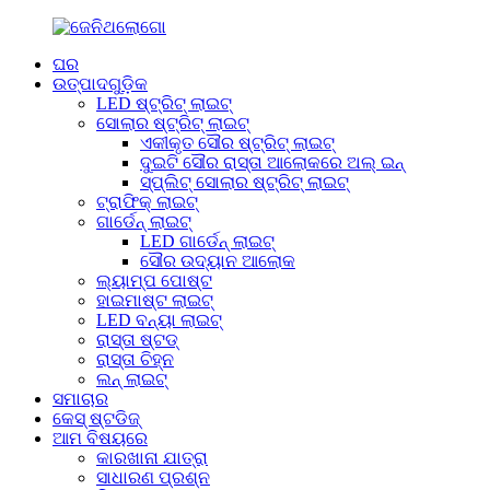
ଘର
ଉତ୍ପାଦଗୁଡ଼ିକ
LED ଷ୍ଟ୍ରିଟ୍ ଲାଇଟ୍
ସୋଲାର ଷ୍ଟ୍ରିଟ୍ ଲାଇଟ୍
ଏକୀକୃତ ସୌର ଷ୍ଟ୍ରିଟ୍ ଲାଇଟ୍
ଦୁଇଟି ସୌର ରାସ୍ତା ଆଲୋକରେ ଅଲ୍ ଇନ୍
ସ୍ପ୍ଲିଟ୍ ସୋଲାର ଷ୍ଟ୍ରିଟ୍ ଲାଇଟ୍
ଟ୍ରାଫିକ୍ ଲାଇଟ୍
ଗାର୍ଡେନ୍ ଲାଇଟ୍
LED ଗାର୍ଡେନ୍ ଲାଇଟ୍
ସୌର ଉଦ୍ୟାନ ଆଲୋକ
ଲ୍ୟାମ୍ପ ପୋଷ୍ଟ
ହାଇମାଷ୍ଟ ଲାଇଟ୍
LED ବନ୍ୟା ଲାଇଟ୍
ରାସ୍ତା ଷ୍ଟଡ୍
ରାସ୍ତା ଚିହ୍ନ
ଲନ୍ ଲାଇଟ୍
ସମାଚାର
କେସ୍ ଷ୍ଟଡିଜ୍
ଆମ ବିଷୟରେ
କାରଖାନା ଯାତ୍ରା
ସାଧାରଣ ପ୍ରଶ୍ନ