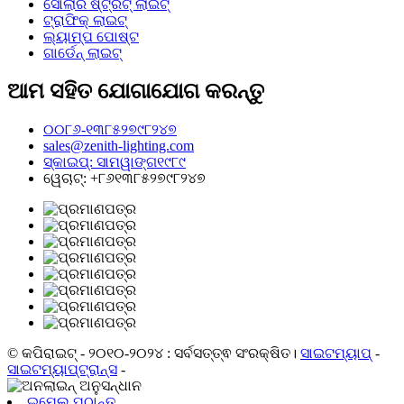
ସୋଲାର ଷ୍ଟ୍ରିଟ୍ ଲାଇଟ୍
ଟ୍ରାଫିକ୍ ଲାଇଟ୍
ଲ୍ୟାମ୍ପ ପୋଷ୍ଟ
ଗାର୍ଡେନ୍ ଲାଇଟ୍
ଆମ ସହିତ ଯୋଗାଯୋଗ କରନ୍ତୁ
୦୦୮୬-୧୩୮୫୨୭୯୮୨୪୭
sales@zenith-lighting.com
ସ୍କାଇପ୍: ସାମୱାଙ୍ଗ୧୯୮୯
ୱେଚାଟ୍: +୮୬୧୩୮୫୨୭୯୮୨୪୭
© କପିରାଇଟ୍ - ୨୦୧୦-୨୦୨୪ : ସର୍ବସତ୍ତ୍ଵ ସଂରକ୍ଷିତ।
ସାଇଟମ୍ୟାପ୍
-
ସାଇଟମ୍ୟାପ୍‍ଟ୍ରାନ୍ସ
-
ଇମେଲ୍ ପଠାନ୍ତୁ