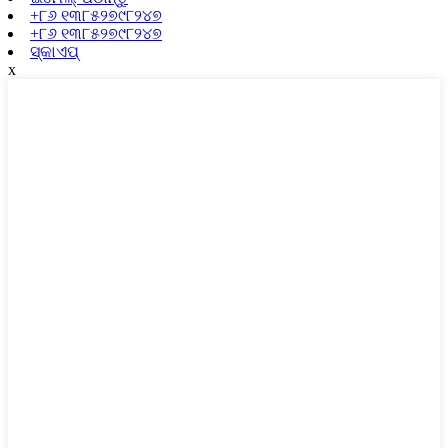
+୮୬ ୧୩୮୫୨୭୯୮୨୪୭
+୮୬ ୧୩୮୫୨୭୯୮୨୪୭
ସ୍କାଏପ୍
x