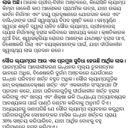
ଲାଭ ଅଛି।
ଅନେକ ଗ୍ରୀଡ୍-ବିହୀନ ଅଞ୍ଚଳରେ, କିରୋସିନି ଲ୍ୟାମ୍ପ
କିମ୍ବା ଜାଳେଣି କାଠ ଆଲୋକର ପ୍ରାଥମିକ ଉତ୍ସ, ଯାହା ଉଭୟ
କାର୍ବନ ନିର୍ଗମନ ଏବଂ ବାୟୁ ପ୍ରଦୂଷଣରେ ଯୋଗଦାନ କରେ ଏବଂ
ବାସିନ୍ଦାଙ୍କ ପାଇଁ ସ୍ୱାସ୍ଥ୍ୟ ବିପଦ ସୃଷ୍ଟି କରେ। ସମ୍ପୂର୍ଣ୍ଣ
ସ୍ୱଚ୍ଛ ଶକ୍ତି ଦ୍ୱାରା ଚାଳିତ ସୌର ଲ୍ୟାମ୍ପ, ଗ୍ରୀନହାଉସ୍
ଗ୍ୟାସ ନିର୍ଗମନକୁ ହ୍ରାସ କରିବାରେ ସାହାଯ୍ୟ କରେ। କ୍ଷତିକାରକ
ଧୂଆଁ ବିନା, ଶ୍ୱାସକ୍ରିୟା ରୋଗର ଆଶଙ୍କା ଯଥେଷ୍ଟ ହ୍ରାସ ପାଏ,
ବିଶେଷକରି ପିଲା ଏବଂ ବୟସ୍କମାନଙ୍କ ପାଇଁ, ଯାହା ଦୀର୍ଘକାଳୀନ
ସ୍ୱାସ୍ଥ୍ୟ ଲାଭ ପ୍ରଦାନ କରେ।
ସୌର ଲ୍ୟାମ୍ପର ଆଉ ଏକ ପ୍ରମୁଖ ସୁବିଧା ହେଉଛି ଆର୍ଥିକ ଲାଭ।
ପାରମ୍ପରିକ ଆଲୋକୀକରଣ ଇନ୍ଧନର ମୂଲ୍ୟ ତୁଳନାତ୍ମକ
ଭାବରେ ଅଧିକ, ବିଶେଷକରି ଦୁର୍ଗମ ଅଞ୍ଚଳରେ ଯେଉଁଠାରେ
ଇନ୍ଧନ ପରିବହନ ଖର୍ଚ୍ଚ ବହୁତ ଅଧିକ। ସୌର ଲ୍ୟାମ୍ପଗୁଡ଼ିକ
କମ୍ ରକ୍ଷଣାବେକ୍ଷଣ ଖର୍ଚ୍ଚ ଏବଂ ଏକକାଳୀନ ସଂସ୍ଥାପନ ଫି
ପ୍ରଦାନ କରେ, ଯାହା ପରିବାରଗୁଡ଼ିକୁ ଦୀର୍ଘକାଳୀନ ଖର୍ଚ୍ଚ ହ୍ରାସ
କରିବାକୁ ଏବଂ ଖାଦ୍ୟ ଏବଂ ଶିକ୍ଷା ଭଳି ଅନ୍ୟାନ୍ୟ ଅତ୍ୟାବଶ୍ୟକ
ଆବଶ୍ୟକତା ପାଇଁ ପାଣ୍ଠି ବଣ୍ଟନ କରିବାକୁ ଅନୁମତି ଦିଏ।
ଅଧ୍ୟୟନରୁ ଜଣାପଡିଛି ଯେ ସୌର ଲ୍ୟାମ୍ପ ବ୍ୟବହାର କରୁଥିବା
ପରିବାରଗୁଡ଼ିକ ସେମାନଙ୍କର ମାସିକ ଇନ୍ଧନ ଖର୍ଚ୍ଚର ପ୍ରାୟ
30% ସଞ୍ଚୟ କରିପାରିବେ, ଯାହା ଆର୍ଥିକ ବୋଝକୁ ବହୁ
ପରିମାଣରେ ହ୍ରାସ କରିଥାଏ।