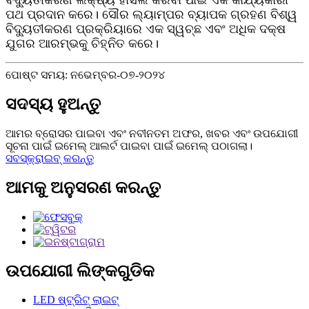
ପଥ ପ୍ରଦାନ କରେ। ସୌର ଲ୍ୟାମ୍ପର ବ୍ୟାପକ ଗ୍ରହଣ ବିଶ୍ୱ
ବିଦ୍ୟୁତୀକରଣ ପ୍ରକ୍ରିୟାରେ ଏକ ସ୍ୱଚ୍ଛ ଏବଂ ଅଧିକ ଦକ୍ଷ
ଯୁଗର ଆରମ୍ଭକୁ ଚିହ୍ନିତ କରେ।
ପୋଷ୍ଟ ସମୟ: ନଭେମ୍ବର-୦୭-୨୦୨୪
ସଦସ୍ୟ ହୁଅନ୍ତୁ
ଆମର ବ୍ରୋସର ପାଇବା ଏବଂ ନବୀନତମ ଅଫର, ଖବର ଏବଂ ଉପଯୋଗୀ
ସୂଚନା ପାଇଁ ଇମେଲ୍ ଆଲର୍ଟ ପାଇବା ପାଇଁ ଇମେଲ୍ ପଠାଗଲା।
ସବସ୍କ୍ରାଇବ୍ କରନ୍ତୁ
ଆମକୁ ଅନୁସରଣ କରନ୍ତୁ
ଉପଯୋଗୀ ଲିଙ୍କଗୁଡିକ
LED ଷ୍ଟ୍ରିଟ୍ ଲାଇଟ୍