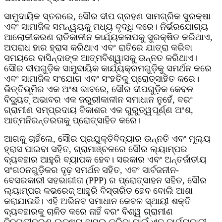
ସାମୁଦାୟିକ ସ୍ତରରେ, ସୌର ଦୀପ ଗ୍ରହଣ ସାମଗ୍ରିକ ସୁରକ୍ଷା
ଏବଂ ସାମାଜିକ ସମନ୍ୱୟକୁ ମଧ୍ୟ ବୃଦ୍ଧି କରେ। ନିର୍ଭରଯୋଗ୍ୟ
ଆଲୋକୀକରଣ ରାତିକାଳୀନ କାର୍ଯ୍ୟକଳାପକୁ ସୁରକ୍ଷିତ କରିଥାଏ,
ଅପରାଧ ହାର ହ୍ରାସ କରିଥାଏ ଏବଂ ରାତିରେ ଯାତ୍ରା କରିବା
ସମୟରେ ବାସିନ୍ଦାଙ୍କ ଆତ୍ମବିଶ୍ୱାସକୁ ଉନ୍ନତ କରିଥାଏ।
ସୌର ଦୀପଗୁଡ଼ିକ ସାମୁଦାୟିକ କାର୍ଯ୍ୟକ୍ରମଗୁଡ଼ିକୁ ସମର୍ଥନ କରେ
ଏବଂ ସାମାଜିକ ସଂଯୋଗ ଏବଂ ସଂହତିକୁ ପ୍ରୋତ୍ସାହିତ କରେ।
ଭିତ୍ତିଭୂମିର ଏକ ଅଂଶ ଭାବରେ, ସୌର ଦୀପଗୁଡ଼ିକ କେବଳ
ବିଦ୍ୟୁତ୍ ଅଭାବର ଏକ ଜରୁରୀକାଳୀନ ସମାଧାନ ନୁହେଁ, ବରଂ
ଗ୍ରାମୀଣ ସମ୍ପ୍ରଦାୟ ବିକାଶର ଏକ ଗୁରୁତ୍ୱପୂର୍ଣ୍ଣ ଅଂଶ,
ଆତ୍ମନିରନ୍ତରତାକୁ ପ୍ରୋତ୍ସାହିତ କରେ।
ଆଗକୁ ଚାହିଁଲେ, ସୌର ପ୍ରଯୁକ୍ତିବିଦ୍ୟାର ଉନ୍ନତି ଏବଂ ମୂଲ୍ୟ
ହ୍ରାସ ପାଇବା ସହିତ, ଗ୍ରାମାଞ୍ଚଳରେ ସୌର ଲ୍ୟାମ୍ପର
ବ୍ୟବହାର ଆହୁରି ବ୍ୟାପକ ହେବ। ସରକାର ଏବଂ ଅନ୍ତର୍ଜାତୀୟ
ସଂଗଠନଗୁଡ଼ିକର ଦୃଢ଼ ସମର୍ଥନ ସହିତ, ଏବଂ ସାର୍ବଜନୀନ-
ବେସରକାରୀ ସହଭାଗୀତା (PPP) ର ପ୍ରୋତ୍ସାହନ ସହିତ, ସୌର
ଲ୍ୟାମ୍ପର କଭରେଜ୍ ଆହୁରି ବିସ୍ତାରିତ ହେବ ବୋଲି ଆଶା
କରାଯାଉଛି। ଏହି ଅଭିନବ ସମାଧାନ କେବଳ ସ୍ଥାୟୀ ଶକ୍ତି
ବ୍ୟବହାରକୁ ଚାଳିତ କରେ ନାହିଁ ବରଂ ବିଶ୍ୱ ଗ୍ରାମୀଣ
ବିଦ୍ୟୁତୀକରଣ ଲକ୍ଷ୍ୟ ହାସଲ କରିବା ପାଇଁ ଏକ କାର୍ଯ୍ୟକାରୀ