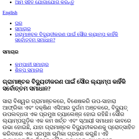
ଆମ ସହିତ ଯୋଗାଯୋଗ କରନ୍ତୁ
English
ଘର
ସମାଚାର
ଗ୍ରାମାଞ୍ଚଳ ବିଦ୍ୟୁତୀକରଣ ପାଇଁ ସୌର ଲ୍ୟାମ୍ପ କାହିଁକି
ସର୍ବୋତ୍ତମ ସମାଧାନ?
ସମାଚାର
କମ୍ପାନୀ ସମାଚାର
ଶିଳ୍ପ ସମାଚାର
ଗ୍ରାମାଞ୍ଚଳ ବିଦ୍ୟୁତୀକରଣ ପାଇଁ ସୌର ଲ୍ୟାମ୍ପ କାହିଁକି
ସର୍ବୋତ୍ତମ ସମାଧାନ?
ସାରା ବିଶ୍ୱର ଗ୍ରାମାଞ୍ଚଳରେ, ବିଶେଷକରି ଉପ-ସାହାରା
ଆଫ୍ରିକା ଏବଂ ଦକ୍ଷିଣ ଏସିଆର ଦୁର୍ଗମ ଅଞ୍ଚଳରେ, ବିଦ୍ୟୁତ୍
ଉପଲବ୍ଧତା ଏକ ପ୍ରମୁଖ ଚ୍ୟାଲେଞ୍ଜ ହୋଇ ରହିଛି। ସୌର
ଲ୍ୟାମ୍ପଗୁଡ଼ିକ ଏକ କମ ଖର୍ଚ୍ଚ ଏବଂ ସ୍ଥାୟୀ ସମାଧାନ ଭାବରେ
ଉଭା ହୋଇଛି, ଯାହା ଗ୍ରାମାଞ୍ଚଳ ବିଦ୍ୟୁତୀକରଣକୁ ପ୍ରୋତ୍ସାହିତ
କରିବାରେ ଏକ ପ୍ରମୁଖ ଭୂମିକା ଗ୍ରହଣ କରୁଛି। ଏହି