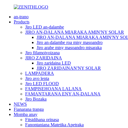
an-trano
Products
Jiro LED an-dalambe
JIRO AN-DALANA MIARAKA AMIN'NY SOLAR
JIRO AN-DALANA MIARAKA AMIN'NY SO
Jiro an-dalambe roa misy masoandro
Jiro arabe misy masoandro misaraka
Jiro fifamoivoizana
JIRO ZARIDAINA
Jiro zaridaina LED
JIRO ZARIDAINAN'NY SOLAR
LAMPADERA
Jiro avo lenta
Jiro LED FLOOD
FAMPISEHOANA LALANA
FAMANTARANA ENY AN-DALANA
Jiro Bozaka
NEWS
Fianarana tranga
Momba anay
Fitsidihana orinasa
Fanontaniana Matetika Apetraka