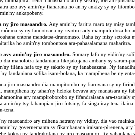
n'ny tambajotra. Tena mahasoa ho an'ny sekoly, toeram-pitsaboa
katra azo avy amin'ny fianarana ho an'ny ankizy sy ny fitomb
amin'ny ankapobeny.
a ny jiro masoandro.
Any amin'ny faritra maro tsy misy tamba
rbônina sy ny fandotoana ny rivotra sady mampidi-doza ho a
ahana entona mandatsa-dranomaso. Raha tsy misy setroka ma
y mitarika ho amin'ny tombontsoa ara-pahasalamana maharitra.
o avy amin'ny jiro masoandro.
Somary lafo ny vidin'ny soli
dro dia manolotra fandaniana fikojakojana ambany sy saram-p
ny filàna hafa toy ny sakafo sy ny fanabeazana. Ny fanadih
'ny fandaniana solika isam-bolana, ka mampihena be ny enta-
a jiro masoandro dia mampitombo ny fiarovana sy ny firindra
a, mampihena ny tahan'ny heloka bevava ary manatsara ny fa
ahamonina ary mampiroborobo ny fifandraisana ara-tsosialy 
ka amin'ny tsy fahampian-jiro fotsiny, fa singa iray tena il
n-tena.
n'ny masoandro ary mihena hatrany ny vidiny, dia vao mainka
amin'ny governemanta sy fikambanana iraisam-pirenena, ary 
 bebe kokoa ny fandrakofana ny jiro masoandro. Ity vahaolana