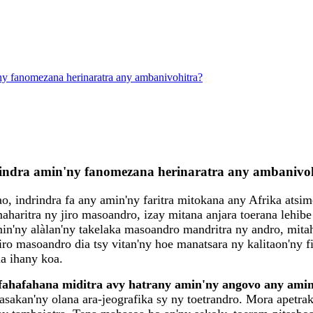
ny fanomezana herinaratra any ambanivohitra?
rindra amin'ny fanomezana herinaratra any ambanivo
o, indrindra fa any amin'ny faritra mitokana any Afrika atsi
haritra ny jiro masoandro, izay mitana anjara toerana lehib
min'ny alàlan'ny takelaka masoandro mandritra ny andro, mita
ro masoandro dia tsy vitan'ny hoe manatsara ny kalitaon'ny fi
a ihany koa.
ahafahana miditra avy hatrany amin'ny angovo any amin'
asakan'ny olana ara-jeografika sy ny toetrandro. Mora apetra