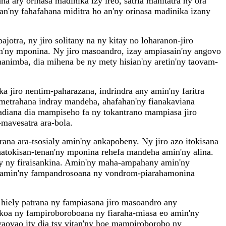
na ary orinasa madinika izy ireo, satria manitatra ny ora
oan'ny fahafahana miditra ho an'ny orinasa madinika izany
jotra, ny jiro solitany na ny kitay no loharanon-jiro
n'ny mponina. Ny jiro masoandro, izay ampiasain'ny angovo
nimba, dia mihena be ny mety hisian'ny aretin'ny taovam-
ka jiro nentim-paharazana, indrindra any amin'ny faritra
ametrahana indray mandeha, ahafahan'ny fianakaviana
adiana dia mampiseho fa ny tokantrano mampiasa jiro
mavesatra ara-bola.
na ara-tsosialy amin'ny ankapobeny. Ny jiro azo itokisana
hatokisan-tenan'ny mponina rehefa mandeha amin'ny alina.
sy ny firaisankina. Amin'ny maha-ampahany amin'ny
aina amin'ny fampandrosoana ny vondrom-piarahamonina
 hiely patrana ny fampiasana jiro masoandro any
koa ny fampiroboroboana ny fiaraha-miasa eo amin'ny
 vaovao ity dia tsy vitan'ny hoe mampiroborobo ny