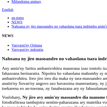
Mifandraisa aminay
English
an-trano
NEWS
Nahoana ny jiro masoandro no vahaolana tsara indrindra amin'
NEWS
Vaovaon'ny Orinasa
Vaovaon'ny indostria
Nahoana ny jiro masoandro no vahaolana tsara ind
Any amin'ny faritra ambanivohitra manerana izao tontolo iza
fahazoana herinaratra. Nipoitra ho vahaolana mahomby sy ma
ambanivohitra. Ireo jiro ireo dia maka ny tara-masoandro a
anatin'ny fiovan'ny angovo azo havaozina manerantany, ny ji
toekarena eo an-toerana, ny fanabeazana ary ny fahasalaman
Voalohany,
Ny jiro avy amin'ny masoandro dia manome f
fotodrafitrasa tambajotra nentim-paharazana ary matetika vo