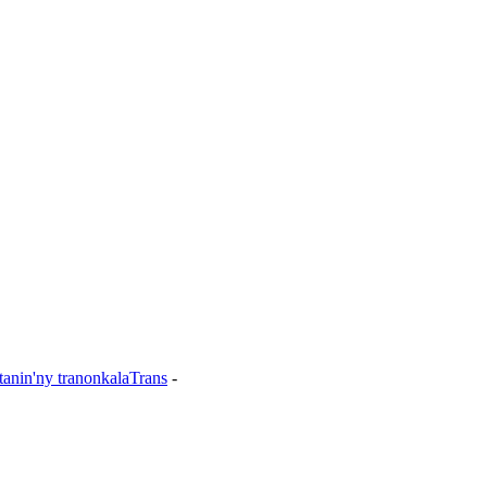
tanin'ny tranonkalaTrans
-