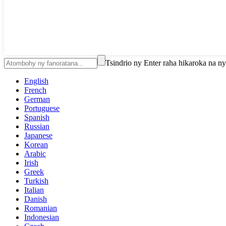
Tsindrio ny Enter raha hikaroka na 
English
French
German
Portuguese
Spanish
Russian
Japanese
Korean
Arabic
Irish
Greek
Turkish
Italian
Danish
Romanian
Indonesian