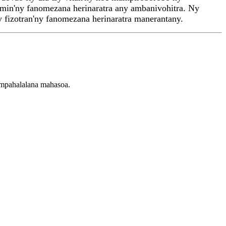
amin'ny fanomezana herinaratra any ambanivohitra. Ny
fizotran'ny fanomezana herinaratra manerantany.
ampahalalana mahasoa.