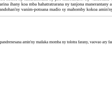
arina ihany koa mba hahatratrarana ny tanjona manerantany 
iandohan'ny vanim-potoana madio sy mahomby kokoa amin'ny 
pandrenesana amin'ny mailaka momba ny tolotra farany, vaovao ary f