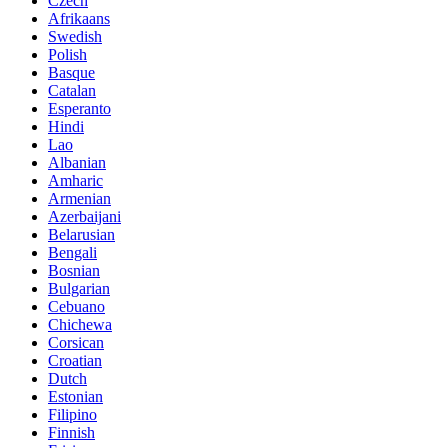
Czech
Afrikaans
Swedish
Polish
Basque
Catalan
Esperanto
Hindi
Lao
Albanian
Amharic
Armenian
Azerbaijani
Belarusian
Bengali
Bosnian
Bulgarian
Cebuano
Chichewa
Corsican
Croatian
Dutch
Estonian
Filipino
Finnish