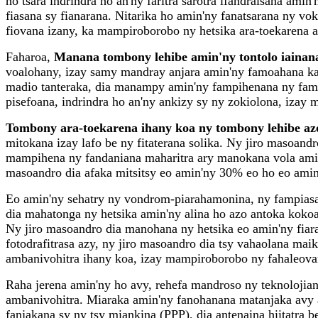
ho tsara indrindra ho an'ny faritra sarotra ifandraisana ami
fiasana sy fianarana. Nitarika ho amin'ny fanatsarana ny vo
fiovana izany, ka mampiroborobo ny hetsika ara-toekarena 
Faharoa,
Manana tombony lehibe amin'ny tontolo iainan
voalohany, izay samy mandray anjara amin'ny famoahana ka
madio tanteraka, dia manampy amin'ny fampihenana ny famo
pisefoana, indrindra ho an'ny ankizy sy ny zokiolona, ​​iza
Tombony ara-toekarena ihany koa ny tombony lehibe az
mitokana izay lafo be ny fitaterana solika. Ny jiro masoan
mampihena ny fandaniana maharitra ary manokana vola amin'
masoandro dia afaka mitsitsy eo amin'ny 30% eo ho eo amin
Eo amin'ny sehatry ny vondrom-piarahamonina, ny fampiasan
dia mahatonga ny hetsika amin'ny alina ho azo antoka koko
Ny jiro masoandro dia manohana ny hetsika eo amin'ny fiar
fotodrafitrasa azy, ny jiro masoandro dia tsy vahaolana mai
ambanivohitra ihany koa, izay mampiroborobo ny fahaleova
Raha jerena amin'ny ho avy, rehefa mandroso ny teknolojia
ambanivohitra. Miaraka amin'ny fanohanana matanjaka avy 
fanjakana sy ny tsy miankina (PPP), dia antenaina hiitatra