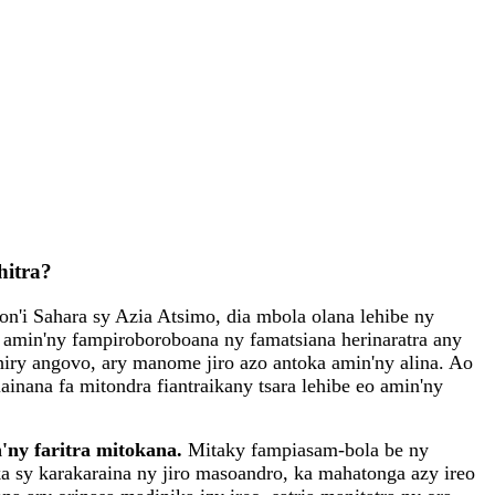
hitra?
mon'i Sahara sy Azia Atsimo, dia mbola olana lehibe ny
e amin'ny fampiroboroboana ny famatsiana herinaratra any
hiry angovo, ary manome jiro azo antoka amin'ny alina. Ao
ainana fa mitondra fiantraikany tsara lehibe eo amin'ny
ny faritra mitokana.
Mitaky fampiasam-bola be ny
ka sy karakaraina ny jiro masoandro, ka mahatonga azy ireo