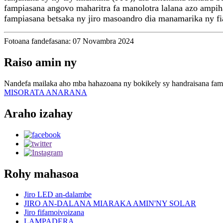
fampiasana angovo maharitra fa manolotra lalana azo ampih
fampiasana betsaka ny jiro masoandro dia manamarika ny f
Fotoana fandefasana: 07 Novambra 2024
Raiso amin ny
Nandefa mailaka aho mba hahazoana ny bokikely sy handraisana fam
MISORATA ANARANA
Araho izahay
Rohy mahasoa
Jiro LED an-dalambe
JIRO AN-DALANA MIARAKA AMIN'NY SOLAR
Jiro fifamoivoizana
LAMPADERA