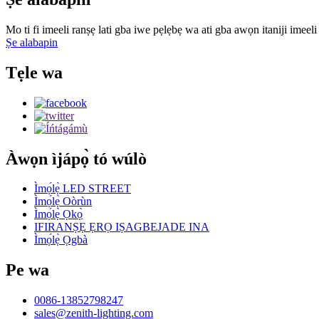
Mo ti fi imeeli ranṣẹ lati gba iwe pẹlẹbẹ wa ati gba awọn itaniji imeel
Ṣe alabapin
Tẹle wa
Àwọn ìjápọ̀ tó wúlò
Ìmọ́lẹ̀ LED STREET
Ìmọ́lẹ̀ Oòrùn
Ìmọ́lẹ̀ Ọkọ̀
IFIRANṢẸ ẸRỌ IṢAGBEJADE INA
Ìmọ́lẹ̀ Ọgbà
Pe wa
0086-13852798247
sales@zenith-lighting.com