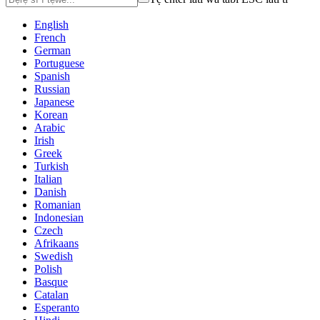
English
French
German
Portuguese
Spanish
Russian
Japanese
Korean
Arabic
Irish
Greek
Turkish
Italian
Danish
Romanian
Indonesian
Czech
Afrikaans
Swedish
Polish
Basque
Catalan
Esperanto