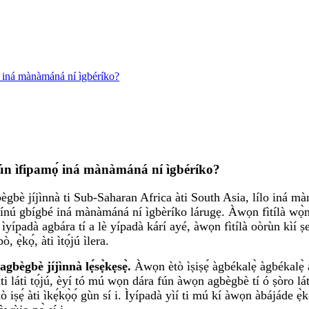
mọ́ iná mànàmáná ní ìgbéríko?
ọ fún ìfipamọ́ iná mànàmáná ní ìgbéríko?
bè jíjìnnà ti Sub-Saharan Africa àti South Asia, lílo iná mànà
kì nínú gbígbé iná mànàmáná ní ìgbèríko lárugẹ. Àwọn fìtílà wọ̀n
yíká ìyípadà agbára tí a lè yípadà kárí ayé, àwọn fìtílà oòrùn kì
̀kọ́, àti ìtọ́jú ìlera.
bègbè jíjìnnà lẹ́sẹ̀kẹsẹ̀.
Àwọn ètò ìṣiṣẹ́ àgbékalẹ̀ àgbékalẹ̀ à
àti láti tọ́jú, èyí tó mú wọn dára fún àwọn agbègbè tí ó ṣòro lá
 iṣẹ́ àti ìkẹ́kọ̀ọ́ gùn sí i. Ìyípadà yìí ti mú kí àwọn àbájáde ẹ̀