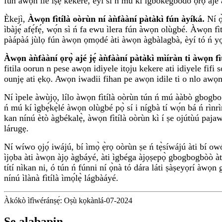
fún àwọn ilé iṣẹ́ kékeré, èyí sì ń mú kí ìgbòkègbodò ọrọ̀ ajé à
Èkejì,
Àwọn fìtílà oòrùn ní àǹfààní pàtàkì fún àyíká.
Ní ọ̀
ìbàjẹ́ afẹ́fẹ́, wọ́n sì ń fa ewu ìlera fún àwọn olùgbé. Àwọn fì
pàápàá jùlọ fún àwọn ọmọdé àti àwọn àgbàlagbà, èyí tó ń yọrí
Àwọn àǹfààní ọrọ̀ ajé jẹ́ àǹfààní pàtàkì mìíràn ti àwọn fì
fitila oorun n pese awọn idiyele itọju kekere ati idiyele fifi
ounjẹ ati ẹkọ. Awọn iwadii fihan pe awọn idile ti o nlo awọ
Ní ìpele àwùjọ, lílo àwọn fìtílà oòrùn tún ń mú ààbò gbogbogbò
ń mú kí ìgbẹ́kẹ̀lé àwọn olùgbé pọ̀ sí i nígbà tí wọ́n bá ń rìnrìn
kan nínú ètò àgbékalẹ̀, àwọn fìtílà oòrùn kì í ṣe ojútùú paja
lárugẹ.
Ní wíwo ọjọ́ iwájú, bí ìmọ̀ ẹ̀rọ oòrùn ṣe ń tẹ̀síwájú àti bí ow
ìjọba àti àwọn àjọ àgbáyé, àti ìgbéga àjọṣepọ̀ gbogbogbòò àti 
títí nìkan ni, ó tún ń fúnni ní ọ̀nà tó dára láti ṣàṣeyọrí àwọn
nínú ìlànà fìtílà ìmọ́lẹ̀ lágbàáyé.
Àkókò ìfìwéránṣẹ́: Oṣù kọkànlá-07-2024
Ṣe alabapin