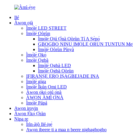
Ilé
Àwọn ọjà
Ìmọ́lẹ̀ LED STREET
Ìmọ́lẹ̀ Oòrùn
Ìmọ́lẹ̀ Ojú Ọ̀nà Oòrùn Tí A Ṣẹ̀pọ̀
GBOGBO NINU IMỌLẸ ORUN TUNTUN Mej
Ìmọ́lẹ̀ Oòrùn Pínyà
Ìmọ́lẹ̀ Ọkọ̀
Ìmọ́lẹ̀ Ọgbà
Ìmọ́lẹ̀ Ọgbà LED
Ìmọ́lẹ̀ Ọgbà Oòrùn
IFIRANṢẸ ẸRỌ IṢAGBEJADE INA
Ìmọ́lẹ̀ gíga
Ìmọ́lẹ̀ Ìkún Omi LED
Àwọn ọ̀kọ̀ ojú ọ̀nà
ÀWỌN ÀMÌ Ọ̀NÀ
Ìmọ́lẹ̀ Pápá
Awọn iroyin
Àwọn Ẹ̀kọ́ Ọ̀ràn
Nipa re
Ìrìn-àjò Ilé-iṣẹ́
Awọn ibeere ti a maa n beere nigbagbogbo