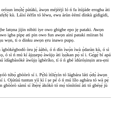
i orísun ìmọ́lẹ̀ pàtàkì, àwọn méjèèjì ló ń fa ìtújáde erogba àti
 afẹ́fẹ́ kù. Láìsí èéfín tó léwu, ewu àrùn èémí dínkù gidigidi,
e latọna jijin nibiti iye owo gbigbe epo jẹ pataki. Awọn
inawo igba pipẹ ati pin owo fun awọn aini pataki miiran bi
oṣu wọn, ti o dinku awọn ẹru inawo pupọ.
n ìgbòkègbodò òru jẹ́ ààbò, ó ń dín ìwọ̀n ìwà ọ̀daràn kù, ó sì
ọ, ó sì ń mú kí àjọṣepọ̀ àwùjọ àti ìṣọ̀kan pọ̀ sí i. Gẹ́gẹ́ bí apá
ínú ìdàgbàsókè àwùjọ ìgbèríko, tí ó ń gbé ìdúróṣinṣin ara-ẹni
 túbọ̀ gbòòrò sí i. Pẹ̀lú ìtìlẹ́yìn tó lágbára láti ọ̀dọ̀ àwọn
í i. Ojútùú tuntun yìí kì í ṣe pé ó ń mú lílo agbára tó wà pẹ́
 gbòòrò sàmì sí ìbẹ̀rẹ̀ àkókò tó mọ́ tónítóní àti tó gbéṣẹ́ jù