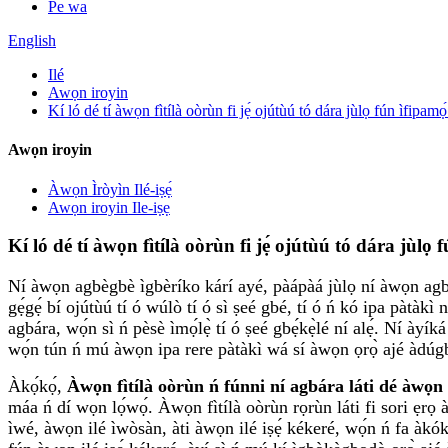
Pe wa
English
Ilé
Awọn iroyin
Kí ló dé tí àwọn fìtílà oòrùn fi jẹ́ ojútùú tó dára jùlọ fún ìfipa
Awọn iroyin
Àwọn Ìròyìn Ilé-iṣẹ́
Awọn iroyin Ile-iṣẹ
Kí ló dé tí àwọn fìtílà oòrùn fi jẹ́ ojútùú tó dára jùl
Ní àwọn agbègbè ìgbèríko kárí ayé, pàápàá jùlọ ní àwọn agbèg
gẹ́gẹ́ bí ojútùú tí ó wúlò tí ó sì ṣeé gbé, tí ó ń kó ipa pàtà
agbára, wọ́n sì ń pèsè ìmọ́lẹ̀ tí ó ṣeé gbẹ́kẹ̀lé ní alẹ́. Ní à
wọ́n tún ń mú àwọn ipa rere pàtàkì wá sí àwọn ọrọ̀ ajé àdúgbò, ẹ
Àkọ́kọ́,
Àwọn fìtílà oòrùn ń fúnni ní agbára láti dé àwọn ag
máa ń dí wọn lọ́wọ́. Àwọn fìtílà oòrùn rọrùn láti fi sori ẹrọ 
ìwé, àwọn ilé ìwòsàn, àti àwọn ilé iṣẹ́ kékeré, wọ́n ń fa àkókò