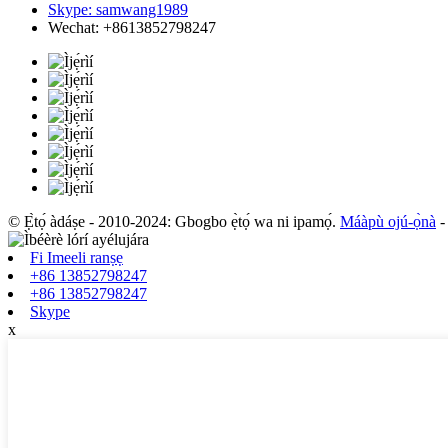
Skype: samwang1989
Wechat: +8613852798247
© Ẹ̀tọ́ àdáṣe - 2010-2024: Gbogbo ẹ̀tọ́ wa ni ipamọ́.
Máàpù ojú-ọ̀nà
Fi Imeeli ranṣẹ
+86 13852798247
+86 13852798247
Skype
x