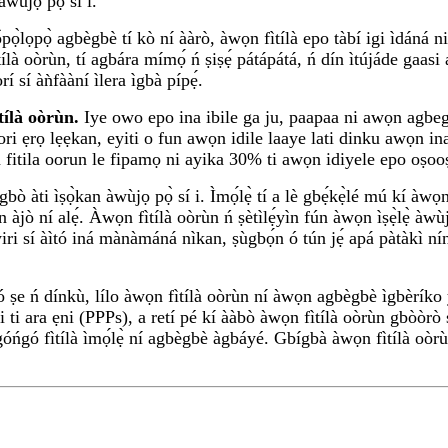
wùjọ pọ̀ sí i.
pọ̀lọpọ̀ agbègbè tí kò ní ààrò, àwọn fìtílà epo tàbí igi ìdáná n
tílà oòrùn, tí agbára mímọ́ ń ṣiṣẹ́ pátápátá, ń dín ìtújáde gaasi
 sí àǹfààní ìlera ìgbà pípẹ́.
tílà oòrùn.
Iye owo epo ina ibile ga ju, paapaa ni awọn agbegb
 sori ẹrọ lẹẹkan, eyiti o fun awọn idile laaye lati dinku awọn 
n fitila oorun le fipamọ ni ayika 30% ti awọn idiyele epo oṣo
 àti ìṣọ̀kan àwùjọ pọ̀ sí i. Ìmọ́lẹ̀ tí a lè gbẹ́kẹ̀lé mú kí àwọ
 àjò ní alẹ́. Àwọn fìtílà oòrùn ń ṣètìlẹ́yìn fún àwọn ìṣẹ̀lẹ̀ àwùj
wiri sí àìtó iná mànàmáná nìkan, ṣùgbọ́n ó tún jẹ́ apá pàtàkì n
ó ṣe ń dínkù, lílo àwọn fìtílà oòrùn ní àwọn agbègbè ìgbèríko yóò
ti ara ẹni (PPPs), a retí pé kí ààbò àwọn fìtílà oòrùn gbòòrò s
 góńgó fìtílà ìmọ́lẹ̀ ní agbègbè àgbáyé. Gbígbà àwọn fìtílà oòrùn