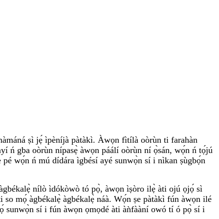
máná ṣì jẹ́ ìpèníjà pàtàkì. Àwọn fìtílà oòrùn ti farahàn
yí ń gba oòrùn nípasẹ̀ àwọn páálí oòrùn ní ọ̀sán, wọ́n ń tọ́jú
í ṣe pé wọ́n ń mú dídára ìgbésí ayé sunwọ̀n sí i nìkan ṣùgbọ́n
gbékalẹ̀ nílò ìdókòwò tó pọ̀, àwọn ìṣòro ilẹ̀ àti ojú ọjọ́ sì
ti so mọ́ àgbékalẹ̀ àgbékalẹ̀ náà. Wọ́n ṣe pàtàkì fún àwọn ilé
kọ́ sunwọ̀n sí i fún àwọn ọmọdé àti àǹfààní owó tí ó pọ̀ sí i