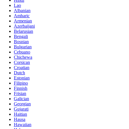
Hindi
Lao
Albanian
Amharic
Armenian
Azerbaijani
Belarusian
Bengali
Bosnian
Bulgarian
Cebuano
Chichewa
Corsican
Croatian
Dutch
Estonian
Filipino
Finnish
Frisian
Galician
Georgian
Gujarati
Haitian
Hausa
Hawaiian