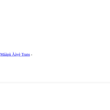
-
Máàpù Ààyè Trans
-