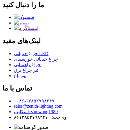
ما را دنبال کنید
لینک‌های مفید
چراغ خیابانی LED
چراغ خیابانی خورشیدی
چراغ راهنمایی
تیر چراغ برق
نور باغ
تماس با ما
۰۰۸۶-۱۳۸۵۲۷۹۸۲۴۷
sales@zenith-lighting.com
اسکایپ: samwang1989
وی‌چت: +۸۶۱۳۸۵۲۷۹۸۲۴۷