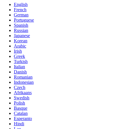
English
French
German
Portuguese
Spanish
Russian
Japanese
Korean
Arabic
Irish
Greek
Turkish
Italian
Danish
Romanian
Indonesian
Czech
Afrikaans
Swedish
Polish
Basque
Catalan
Esperanto
Hindi
Lao