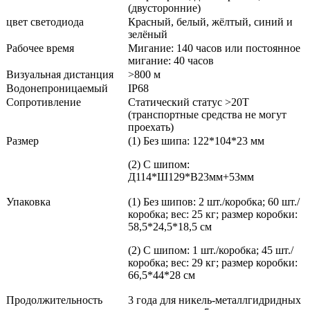
(двусторонние)
цвет светодиода
Красный, белый, жёлтый, синий и
зелёный
Рабочее время
Мигание: 140 часов или постоянное
мигание: 40 часов
Визуальная дистанция
>800 м
Водонепроницаемый
IP68
Сопротивление
Статический статус >20T
(транспортные средства не могут
проехать)
Размер
(1) Без шипа: 122*104*23 мм
(2) С шипом:
Д114*Ш129*В23мм+53мм
Упаковка
(1) Без шипов: 2 шт./коробка; 60 шт./
коробка; вес: 25 кг; размер коробки:
58,5*24,5*18,5 см
(2) С шипом: 1 шт./коробка; 45 шт./
коробка; вес: 29 кг; размер коробки:
66,5*44*28 см
Продолжительность
3 года для никель-металлгидридных