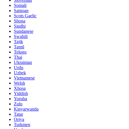
Slovenian
Somali
Samoan
Scots Gaelic
Shona
Sindhi
Sundanese
Swahili
Tajik
Tamil
Telugu
Thai
Ukrainian
Urdu
Uzbek
Vietnamese
Welsh
Xhosa
Yiddish
Yoruba
Zulu
Kinyarwanda
Tatar
Oriya
Turkmen