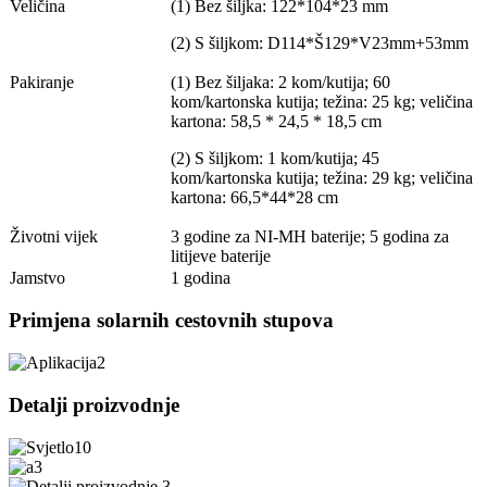
Veličina
(1) Bez šiljka: 122*104*23 mm
(2) S šiljkom: D114*Š129*V23mm+53mm
Pakiranje
(1) Bez šiljaka: 2 kom/kutija; 60
kom/kartonska kutija; težina: 25 kg; veličina
kartona: 58,5 * 24,5 * 18,5 cm
(2) S šiljkom: 1 kom/kutija; 45
kom/kartonska kutija; težina: 29 kg; veličina
kartona: 66,5*44*28 cm
Životni vijek
3 godine za NI-MH baterije; 5 godina za
litijeve baterije
Jamstvo
1 godina
Primjena solarnih cestovnih stupova
Detalji proizvodnje