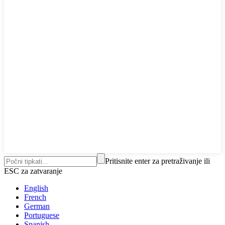
Pritisnite enter za pretraživanje ili
ESC za zatvaranje
English
French
German
Portuguese
Spanish