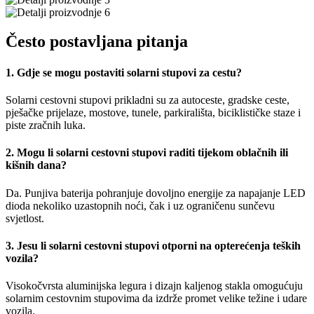
Često postavljana pitanja
1. Gdje se mogu postaviti solarni stupovi za cestu?
Solarni cestovni stupovi prikladni su za autoceste, gradske ceste,
pješačke prijelaze, mostove, tunele, parkirališta, biciklističke staze i
piste zračnih luka.
2. Mogu li solarni cestovni stupovi raditi tijekom oblačnih ili
kišnih dana?
Da. Punjiva baterija pohranjuje dovoljno energije za napajanje LED
dioda nekoliko uzastopnih noći, čak i uz ograničenu sunčevu
svjetlost.
3. Jesu li solarni cestovni stupovi otporni na opterećenja teških
vozila?
Visokočvrsta aluminijska legura i dizajn kaljenog stakla omogućuju
solarnim cestovnim stupovima da izdrže promet velike težine i udare
vozila.