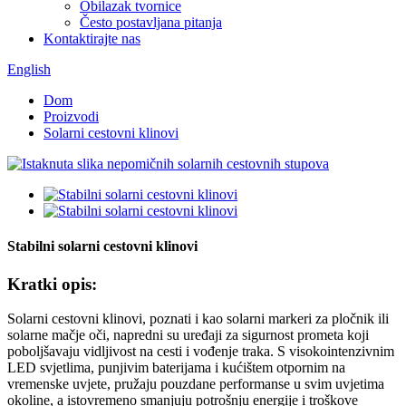
Obilazak tvornice
Često postavljana pitanja
Kontaktirajte nas
English
Dom
Proizvodi
Solarni cestovni klinovi
Stabilni solarni cestovni klinovi
Kratki opis:
Solarni cestovni klinovi, poznati i kao solarni markeri za pločnik ili
solarne mačje oči, napredni su uređaji za sigurnost prometa koji
poboljšavaju vidljivost na cesti i vođenje traka. S visokointenzivnim
LED svjetlima, punjivim baterijama i kućištem otpornim na
vremenske uvjete, pružaju pouzdane performanse u svim uvjetima
okoline, a istovremeno smanjuju potrošnju energije i troškove