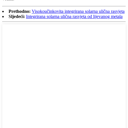
Prethodno:
Visokoučinkovita integrirana solarna ulična rasvjeta
Sljedeći:
Integrirana solarna ulična rasvjeta od lijevanog metala