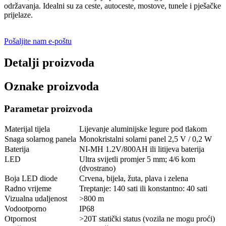
održavanja. Idealni su za ceste, autoceste, mostove, tunele i pješačke
prijelaze.
Pošaljite nam e-poštu
Detalji proizvoda
Oznake proizvoda
Parametar proizvoda
Materijal tijela
Lijevanje aluminijske legure pod tlakom
Snaga solarnog panela
Monokristalni solarni panel 2,5 V / 0,2 W
Baterija
NI-MH 1.2V/800AH ili litijeva baterija
LED
Ultra svijetli promjer 5 mm; 4/6 kom
(dvostrano)
Boja LED diode
Crvena, bijela, žuta, plava i zelena
Radno vrijeme
Treptanje: 140 sati ili konstantno: 40 sati
Vizualna udaljenost
>800 m
Vodootporno
IP68
Otpornost
>20T statički status (vozila ne mogu proći)