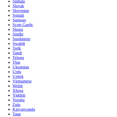
Sinhala
Slovak
Slovenian
Somali
Samoan
Scots Gaelic
Shona
Sindhi
Sundanese
Swahili
Tajik
Tamil
Telugu
Thai
Ukrainian
Urdu
Uzbek
Vietnamese
Welsh
Xhosa
Yiddish
Yoruba
Zulu
Kinyarwanda
Tatar