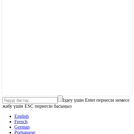
Іздеу үшін Enter пернесін немесе
жабу үшін ESC пернесін басыңыз
English
French
German
Portuguese