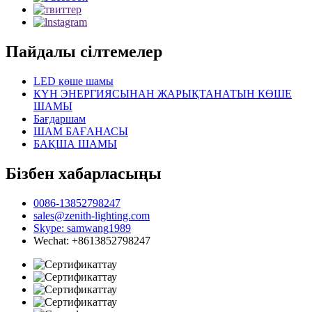
Пайдалы сілтемелер
LED көше шамы
КҮН ЭНЕРГИЯСЫНАН ЖАРЫҚТАНАТЫН КӨШЕ
ШАМЫ
Бағдаршам
ШАМ БАҒАНАСЫ
БАҚША ШАМЫ
Бізбен хабарласыңы
0086-13852798247
sales@zenith-lighting.com
Skype: samwang1989
Wechat: +8613852798247