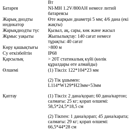
Вт
Батарея
NI-MH 1.2V/800AH немесе литий
батареясы
Жарық диодты
Өте жарқын диаметрі 5 мм; 4/6 дана (екі
индикатор
жақты)
Жарықдиодты түс
Қызыл, ақ, сары, көк және жасыл
Жұмыс уақыты
Жыпылықтау: 140 сағат немесе
тұрақты: 40 сағат
Көру қашықтығы
>800 м
Су өткізбейтін
IP68
Қарсылық
> 20T статикалық күйі (көлік
құралдары өте алмайды)
Өлшемі
(1) Тіксіз: 122*104*23 мм
(2) Тік ұшымен:
L114*W129*H23мм+53мм
Қаптау
(1) Тіксіз: 2 дана/қорап; 60 дана/картон;
салмағы: 25 кг; қорап өлшемі:
58,5*24,5*18,5 см
(2) Тікпен: 1 дана/қорап; 45 дана/карата;
салмағы: 29 кг; қорап өлшемі:
66,5*44*28 см