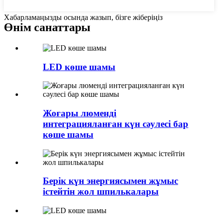
Хабарламаңызды осында жазып, бізге жіберіңіз
Өнім санаттары
LED көше шамы
Жоғары люменді
интеграцияланған күн сәулесі бар
көше шамы
Берік күн энергиясымен жұмыс
істейтін жол шпилькалары