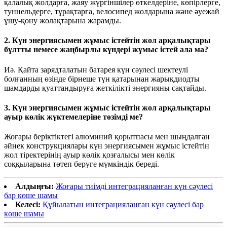
қалалық жолдарға, жаяу жүргіншілер өткелдеріне, көпірлерге,
туннельдерге, тұрақтарға, велосипед жолдарына және әуежай
ұшу-қону жолақтарына жарамды.
2. Күн энергиясымен жұмыс істейтін жол арқалықтары
бұлтты немесе жаңбырлы күндері жұмыс істей ала ма?
Иә. Қайта зарядталатын батарея күн сәулесі шектеулі
болғанның өзінде бірнеше түн қатарынан жарықдиодты
шамдарды қуаттандыруға жеткілікті энергияны сақтайды.
3. Күн энергиясымен жұмыс істейтін жол арқалықтары
ауыр көлік жүктемелеріне төзімді ме?
Жоғары беріктіктегі алюминий қорытпасы мен шыңдалған
әйнек конструкциялары күн энергиясымен жұмыс істейтін
жол тіректерінің ауыр көлік қозғалысы мен көлік
соққыларына төтеп беруге мүмкіндік береді.
Алдыңғы:
Жоғары тиімді интеграцияланған күн сәулесі
бар көше шамы
Келесі:
Құйылатын интеграцияланған күн сәулесі бар
көше шамы