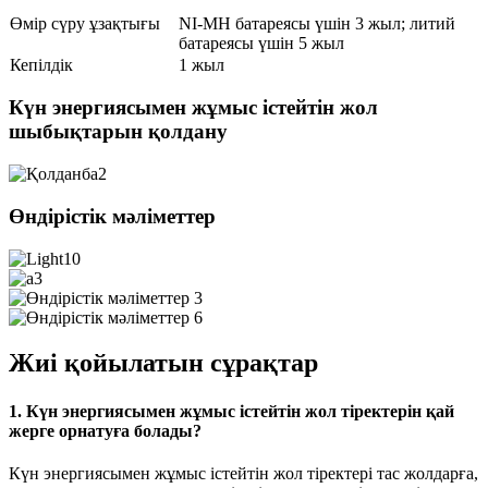
Өмір сүру ұзақтығы
NI-MH батареясы үшін 3 жыл; литий
батареясы үшін 5 жыл
Кепілдік
1 жыл
Күн энергиясымен жұмыс істейтін жол
шыбықтарын қолдану
Өндірістік мәліметтер
Жиі қойылатын сұрақтар
1. Күн энергиясымен жұмыс істейтін жол тіректерін қай
жерге орнатуға болады?
Күн энергиясымен жұмыс істейтін жол тіректері тас жолдарға,