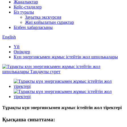
Жаңалықтар
Кейс-стадилер
Біз туралы
Зауытқа экскурсия
Жиі қойылатын сұрақтар
Бізбен хабарласыңы
English
Үй
Өнімдер
Күн энергиясымен жұмыс істейтін жол шпилькалары
Тұрақты күн энергиясымен жұмыс істейтін жол тіректері
Қысқаша сипаттама: