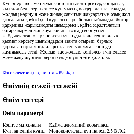
Күн энергиясымен жұмыс істейтін жол тіректер, сондай-ақ
күн жол белгілері немесе күн мысық көздері деп те аталады,
жолдың көрінуін және жолақ бағытын жақсартатын озық жол
қозғалысы қауіпсіздігі құрылғылары болып табылады. Жоғары
қарқынды жарықдиодты шамдармен, қайта зарядталатын
батареялармен және ауа райына төзімді корпуспен
жабдықталған олар энергия тұтынуды және техникалық
қызмет көрсету шығындарын азайта отырып, барлық
қоршаған орта жағдайларында сенімді жұмыс істеуді
қамтамасыз етеді. Жолдар, тас жолдар, көпірлер, туннельдер
және жаяу жүргіншілер өткелдері үшін өте қолайлы.
Бізге электрондық пошта жіберіңіз
Өнімнің егжей-тегжейі
Өнім тегтері
Өнім параметрі
Корпус материалы
Құйма алюминий қорытпасы
Күн панелінің қуаты
Монокристалды күн панелі 2,5 В /0,2