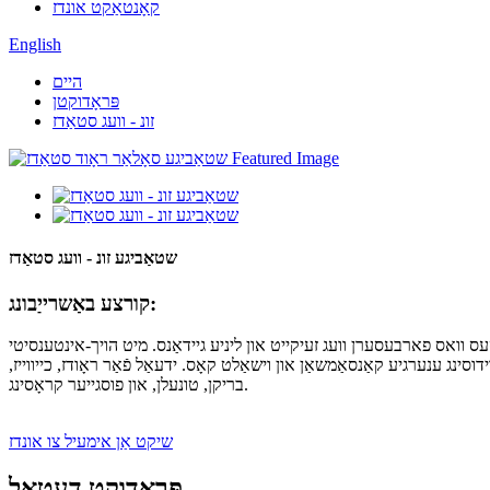
קאָנטאַקט אונדז
English
היים
פּראָדוקטן
זונ - וועג סטאַדז
שטאַביגע זונ - וועג סטאַדז
קורצע באַשרייַבונג:
 פארבעסערן וועג זעיקייט און ליניע גיידאַנס. מיט הויך-אינטענסיטי LEDs,
נג ענערגיע קאַנסאַמשאַן און וישאַלט קאָס. ידעאַל פֿאַר ראָודז, כייווייז,
בריקן, טונעלן, און פוסגייער קראָסינג.
שיקט אַן אימעיל צו אונדז
פּראָדוקט דעטאַל