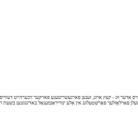
דער זונ - קעץ אויגן, זענען פארגעשריטענע פארקער זיכערהייט דעווייסעס וואס
פאַרלאָזלעך פאָרשטעלונג אין אַלע ינווייראַנמענאַל באדינגונגען בשעת רידוסי