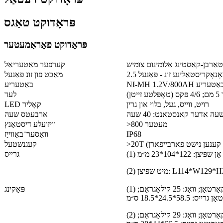
פּראָדוקט טאַגס
פּראָדוקט פּאַראַמעטער
אַרבן-קאַסטינג אַלומינום צומיש
קערפער מאַטעריאַל
מאַכט פון זונ פּאַנעל
יטיום באַטעריע
באַטעריע
ן)
לעד
רויט, ווייס, געל, בלוי און גרין
LED קאָליר
ארבעטס שעה
>800 מעטער
וויזועלע דיסטאַנץ
IP68
וואַסער־באַווייַז
 קענען נישט פארבייפארן)
קעגנשטעל
(1) אָן שפּיצן: 122*104*23 מ״מ
גרייס
L114*W129*H23mm+53mm
(1) אָן שפּיצן: 2 שטיק/קעסטל; 60 שטיק/קאַרטאָן; וואָג: 25 קילאָגראַם;
פּאַקינג
רייס: 58.5*24.5*18.5 ס״מ
(2) מיט שפּיצן: 1 שטיק/קעסטל; 45 שטיק/קאַרטאָן; וואָג: 29 קילאָגראַם;