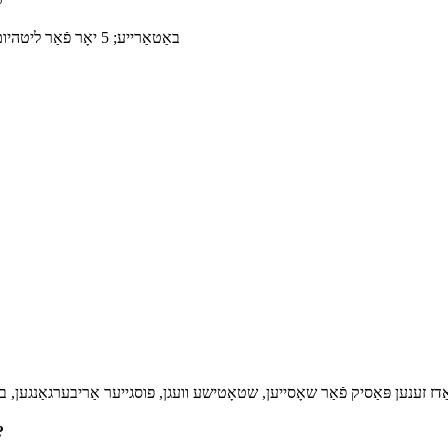
ק
3 יאָר פֿאַר NI-MH באַטאַרייע; 5 יאָר פֿאַר ליטהיום באַטאַרייע
2. קענען זונ - וועג סטאַדז אַרבעטן ב