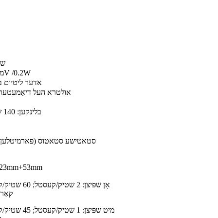
שט
מאָנאָקריסטאַלינע זונ - פּאַנעל 2.5V /0.2W
NI-MH 1.2V/800AH אדער ל
אולטרא העל דיאַמעטער 5 מם; 4/6 פּקס (טאָפּלטע זייט
בלינקען: 140 שעה אדער קאנסטאנט: 40 שעה
>20T סטאטישע סטאטוס (פארמיטלען
(2) מיט שפּיצן: 
קאַרטאָן ג