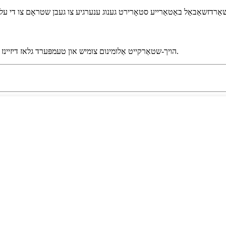
הויך-שטאַרקייט אַלומינום צומיש און טעמפּערד גלאז דיזיינז געבן זונ - וועג סטאַדז צו וויטסטאַנד שווער פאַרקער און פאָרמיטל ימפּאַקט.