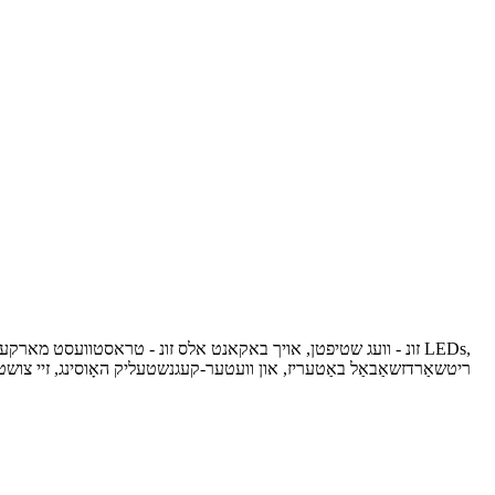
זונ - וועג שטיפטן, אויך באקאנט אלס זונ - טראסטוועסט מארקערס א
ריטשאַרדזשאַבאַל באַטעריז, און וועטער-קעגנשטעליק האָוסינג, זיי צושטעלן 