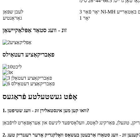
אַרטאָן גרייס: 66.5*44*28 ס״מ
לעבן שפּאַן
1 יאָר
גאַראַנטיע
זונ - וועג סטאַד אַפּלאַקיישאַן
פאַבריקאַציע דעטאַילס
אָפֿט געשטעלטע פֿראַגעס
1. וואו קען מען אינסטאלירן זונ - וועג שטיפטן?
עשאַס וואָלקנדיק אָדער רעגנדיק טעג?