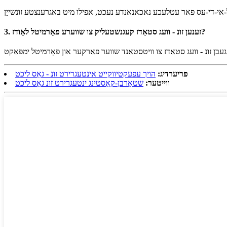
3. זענען זונ - וועג סטאַדז קעגנשטעליק צו שווערע פאָרמיטל לאָודז?
פריערדיג:
הויך עפעקטיווקייט אינטעגרירט זונ - גאַס ליכט
ווייטער:
שטאַרבן-קאַסטינג ינטעגרירט זונ גאַס ליכט