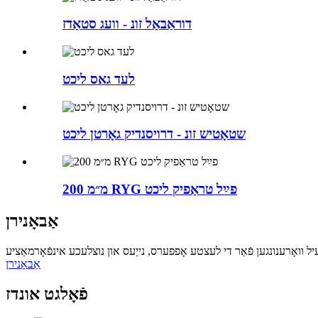
דוראַבאַל זונ - וועג סטאַדז
לעד גאס ליכט
שטאָטיש זונ - דרויסנדיק גאָרטן ליכט
200 מ״מ RYG פײַל טראַפיק ליכט
אַבאָנירן
אַבאָנירן
פֿאָלגט אונדז