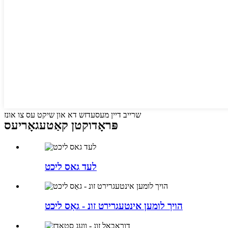
שרייב דיין מעסעדזש דא און שיקט עס צו אונז
פּראָדוקטן קאַטעגאָריעס
לעד גאס ליכט
הויך לומען אינטעגרירט זונ - גאַס ליכט