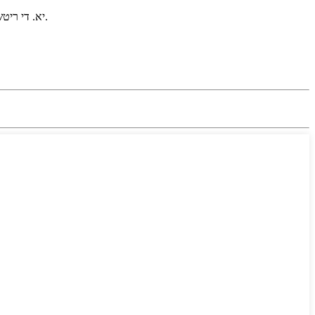
יא. די ריטשאַרדזשאַבאַל באַטאַרייע סטאָרירט גענוג ענערגיע צו געבן שטראָם צו די על-אי-די-עס פאר עטלעכע נאכאנאנדע נעכט, אפילו מיט באגרענצטע זונשייַן.