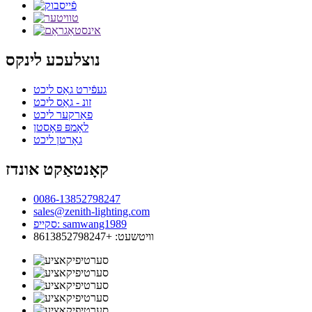
נוצלעכע לינקס
געפֿירט גאַס ליכט
זונ - גאַס ליכט
פאַרקער ליכט
לאָמפּ פּאָסטן
גאָרטן ליכט
קאָנטאַקט אונדז
0086-13852798247
sales@zenith-lighting.com
סקייפ: samwang1989
וויטשעט: +8613852798247