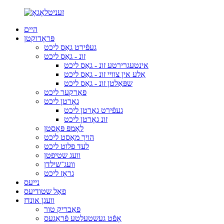
היים
פּראָדוקטן
געפֿירט גאַס ליכט
זונ - גאַס ליכט
אינטעגרירטע זונ - גאַס ליכט
אַלע אין צוויי זונ - גאַס ליכט
שפּאַלטן זונ - גאַס ליכט
פאַרקער ליכט
גאָרטן ליכט
געפֿירט גאָרטן ליכט
זונ גאָרטן ליכט
לאָמפּ פּאָסטן
הויך מאַסט ליכט
לעד פלוט ליכט
וועג שטיפטן
וועג־שילדן
גראָז ליכט
נייעס
פאַל שטודיעס
וועגן אונדז
פאַבריק טור
אָפֿט געשטעלטע פֿראַגעס