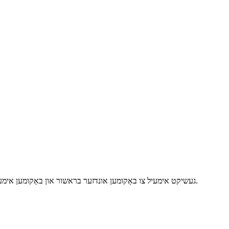
געשיקט אימעיל צו באַקומען אונדזער בראשור און באַקומען אימעיל וואָרענונגען פֿאַר די לעצטע אָפפערס, נייַעס און נוצלעכע אינפֿאָרמאַציע.