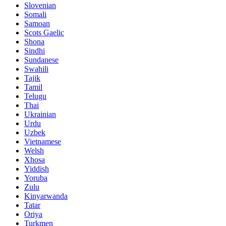
Slovenian
Somali
Samoan
Scots Gaelic
Shona
Sindhi
Sundanese
Swahili
Tajik
Tamil
Telugu
Thai
Ukrainian
Urdu
Uzbek
Vietnamese
Welsh
Xhosa
Yiddish
Yoruba
Zulu
Kinyarwanda
Tatar
Oriya
Turkmen