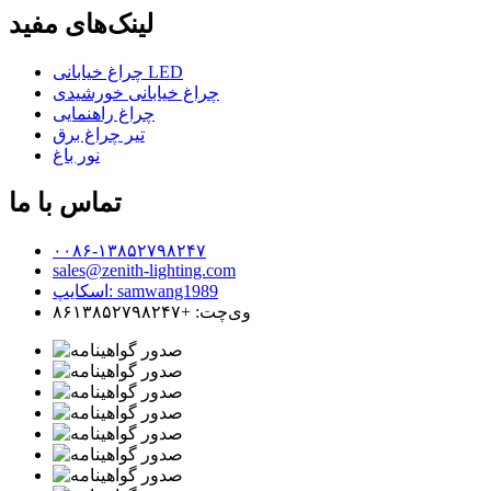
لینک‌های مفید
چراغ خیابانی LED
چراغ خیابانی خورشیدی
چراغ راهنمایی
تیر چراغ برق
نور باغ
تماس با ما
۰۰۸۶-۱۳۸۵۲۷۹۸۲۴۷
sales@zenith-lighting.com
اسکایپ: samwang1989
وی‌چت: +۸۶۱۳۸۵۲۷۹۸۲۴۷