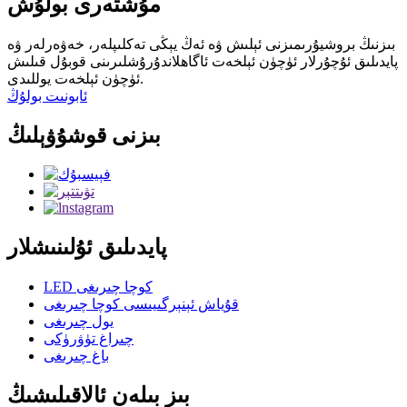
مۇشتەرى بولۇش
بىزنىڭ بروشيۇرىمىزنى ئېلىش ۋە ئەڭ يېڭى تەكلىپلەر، خەۋەرلەر ۋە
پايدىلىق ئۇچۇرلار ئۈچۈن ئېلخەت ئاگاھلاندۇرۇشلىرىنى قوبۇل قىلىش
ئۈچۈن ئېلخەت يوللىدى.
ئابونىت بولۇڭ
بىزنى قوشۇۋېلىڭ
پايدىلىق ئۇلىنىشلار
LED كوچا چىرىغى
قۇياش ئېنېرگىيىسى كوچا چىرىغى
يول چىرىغى
چىراغ تۈۋرۈكى
باغ چىرىغى
بىز بىلەن ئالاقىلىشىڭ