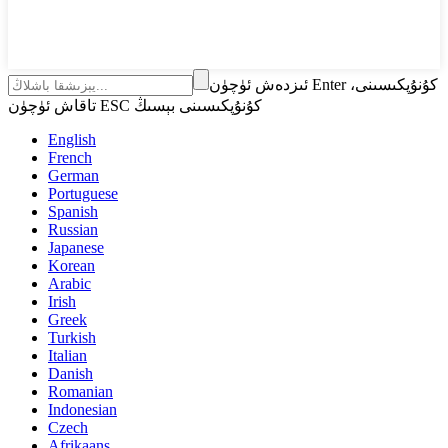
ئىزدەش ئۈچۈن Enter كۇنۇپكىسىنى،
تاقاش ئۈچۈن ESC كۇنۇپكىسىنى بېسىڭ
English
French
German
Portuguese
Spanish
Russian
Japanese
Korean
Arabic
Irish
Greek
Turkish
Italian
Danish
Romanian
Indonesian
Czech
Afrikaans