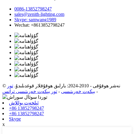
0086-13852798247
sales@zenith-lighting.com
Skype: samwang1989
Wechat: +8613852798247
© نەشر ھوقۇقى - 2010-2024: بارلىق ھوقۇقلار قوغدىلىدۇ.
تور
-
بېكەت خەرىتىسى
-
تور بېكەت خەرىتىسى ترانس
ئېلخەت يوللاش
+86 13852798247
+86 13852798247
Skype
x