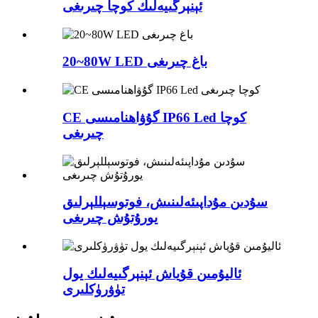
ئېنېرگىيەلىك كوچا چىرىغى
20~80W LED باغ چىرىغى
CE گۇۋاھنامىسى IP66 Led كوچا
چىرىغى
سۇدىن مۇداپىئەلىنىش، فوتوسېللېرلىق
يورۇتۇش چىرىغى
ئاليۇمىن قۇياش ئېنېرگىيەلىك يول
تۈۋرۈكلىرى