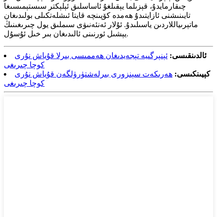
چىقارمايدۇ، قېزىلما يېقىلغۇ ئاساسلىق ئېلېكتر سىستېمىسىغا
تايىنىشنى ئازايتىدۇ ھەمدە كۆپىنچە قايتا ئىشلەتكىلى بولىدىغان
ماتېرىياللاردىن ياسىلىدۇ. ئۇلار ئەنئەنىۋى سىملىق يول چىرىغىنىڭ
يېشىل ئورنىنى ئالىدىغان بىر خىل ئۇسۇل.
ئالدىنقىسى:
ئېنېرگىيە تېجەيدىغان ھەممىسى بىرلا قۇياش نۇرى
كوچا چىرىغى
كېيىنكىسى:
ھەرىكەت سېنزورى بىرلەشتۈرۈلگەن قۇياش نۇرى
كوچا چىرىغى