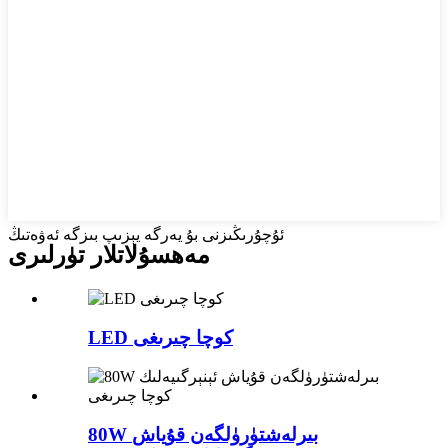
ئۇچۇرىڭىزنى بۇ يەرگە يېزىپ بىزگە ئەۋەتىڭ
مەھسۇلاتلار تۈرلىرى
LED كوچا چىرىغى
80W بىرلەشتۈرۈلگەن قۇياش