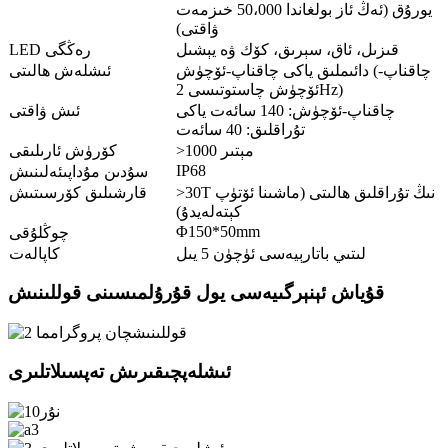
يورۇق (ئەڭ ئاز بولغاندا 50،000 خىزمەت
ۋاقتى)
قىزىل، ئاق، سېرىق، كۆك ۋە يېشىل
LED رەڭگى
دائىملىق ياكى چاقناپ-ئۆچۈش (چاقناپ-
ئىشلەش ھالىتى
ئۆچۈش چاستوتىسى 2Hz)
چاقناپ-ئۆچۈش: 140 سائەت ياكى
ئىش ۋاقتى
تۇراقلىق: 40 سائەت
>1000 مېتىر
كۆرۈش ئارىلىقى
IP68
سۇدىن مۇداپىئەلىنىش
>30T نىڭ تۇراقلىق ھالىتى (ماشىنا ئۆتۈپ
قارشىلىق كۆرسىتىش
كېتەلەيدۇ)
Φ150*50mm
چوڭلۇقى
لىتىي باتارېيەسى ئۈچۈن 5 يىل
كاپالەت
قۇياش ئېنېرگىيەسى يول قۇرۇلمىسىنى قوللىنىش
ئىشلەپچىقىرىش تەپسىلاتلىرى