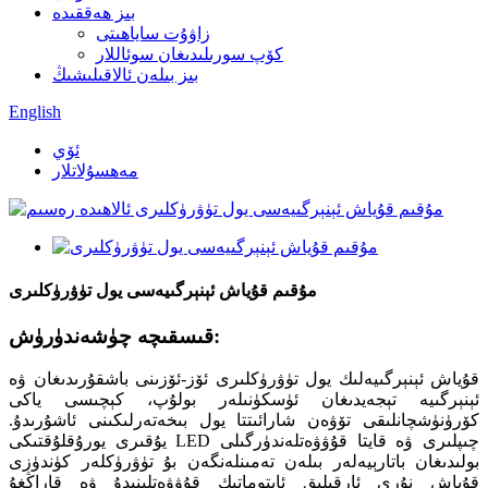
بىز ھەققىدە
زاۋۇت ساياھىتى
كۆپ سورىلىدىغان سوئاللار
بىز بىلەن ئالاقىلىشىڭ
English
ئۆي
مەھسۇلاتلار
مۇقىم قۇياش ئېنېرگىيەسى يول تۈۋرۈكلىرى
قىسقىچە چۈشەندۈرۈش:
قۇياش ئېنېرگىيەلىك يول تۈۋرۈكلىرى ئۆز-ئۆزىنى باشقۇرىدىغان ۋە
ئېنېرگىيە تېجەيدىغان ئۈسكۈنىلەر بولۇپ، كېچىسى ياكى
كۆرۈنۈشچانلىقى تۆۋەن شارائىتتا يول بىخەتەرلىكىنى ئاشۇرىدۇ.
يۇقىرى يورۇقلۇقتىكى LED چىپلىرى ۋە قايتا قۇۋۋەتلەندۈرگىلى
بولىدىغان باتارېيەلەر بىلەن تەمىنلەنگەن بۇ تۈۋرۈكلەر كۈندۈزى
قۇياش نۇرى ئارقىلىق ئاپتوماتىك قۇۋۋەتلىنىدۇ ۋە قاراڭغۇ