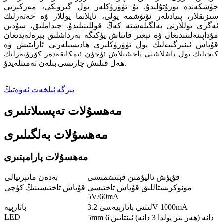
چۈشكەندە يورۇتۇلىدۇ. بۇ تۈۋرۈكلەر يول گىرۋىكى، مەركىزىي
سىزىقلار، پىيادىلەر ئۆتۈشمە يولى، ئايلانما يوللار ۋە خەتەرلىك
ئەگرى يوللارنى بەلگىلەشتە كەڭ قوللىنىلىدۇ. چىداملىق، سۇدىن
مۇداپىئەلىنىدىغان ۋە ئېغىر قاتناش يۈكىگە بەرداشلىق بېرەلەيدىغان
قۇياش ئېنېرگىيەلىك يول تۈۋرۈكلىرى ھادىسىلەرنى ئازايتىش ۋە
كېچىلىك يول باشلاشنى ياخشىلاش ئۈچۈن ئىمكانقەدەر كۆرۈنەرلىك
ھەل قىلىش چارىسى بىلەن تەمىنلەيدۇ.
بىزگە ئېلخەت ئەۋەتىڭ
مەھسۇلات تەپسىلاتلىرى
مەھسۇلات بەلگىلىرى
مەھسۇلات پارامېتىرى
قۇيۇش ئاليۇمىن قېتىشمىسى
بەدەن ماتېرىيالى
مونوكرىستاللىق قۇياش تاختىسى
قۇياش تاختىسىنىڭ كۈچى
5V/60mA
لىتىي باتارېيەسى 3.2V 1000mA
باتارېيە
LED
5mm 6 دانە (ھەر بىر يولدا 3 دانە) ئىنتايىن