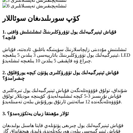
كۆپ سورىلىدىغان سوئاللار
1. قۇياش ئېنېرگىيەلىك يول تۈۋرۈكلىرىنىڭ ئىشلىتىلىش ۋاقتى
قانچە؟
ئىشلىتىش مۇددىتى زاپچاسلارنىڭ سۈپىتىگە باغلىق. ئادەتتە، قۇياش
ئېنېرگىيەلىك يول تۈۋرۈكلىرىنىڭ باتارېيەسى 3 يىلدىن 5 يىلغىچە، LED
چىراغ ۋە قاپقىقى 5 يىلدىن 10 يىلغىچە ئىشلەيدۇ.
2. قۇياش ئېنېرگىيەلىك يول تۈۋرۈكلىرى پۈتۈن كېچە يورۇقلۇق
چىقىرامدۇ؟
شۇنداق، تولۇق قۇۋۋەتلەنگەن قۇياش ئېنېرگىيەلىك يول تىرەكلىرى
قۇياش نۇرىسىز 3-5 كېچە ئىشلىيەلەيدۇ، كۆپىنچە مودېللار تولۇق
قۇۋۋەتلەنگەندە 12 سائەتتىن ئارتۇق يورۇتۇش بىلەن تەمىنلەيدۇ.
3. ئۇلار مۇھىتقا زىيان يەتكۈزەمدۇ؟
قۇياش ئېنېرگىيەلىك يول چىرىغى پۈتۈنلەي قايتا ھاسىل بولىدىغان
قۇياش ئېنېرگىيەسى بىلەن ھەرىكەتلەندۈرۈلىدۇ، ھېچقانداق گاز