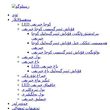
ئۆي
مەھسۇلاتلار
LED كوچا چىرىغى
قۇياش ئېنېرگىيىسى كوچا چىرىغى
بىرلەشتۈرۈلگەن قۇياش ئېنېرگىيەلىك كوچا
چىرىغى
ھەممىسى ئىككى خىل قۇياش ئېنېرگىيەلىك كوچا
چىرىغى
بۆلۈنگەن قۇياش ئېنېرگىيىسى كوچا چىرىغى
يول چىرىغى
باغ چىرىغى
LED باغ چىرىغى
قۇياش ئېنېرگىيەلىك باغ چىرىغى
چىراغ تۈۋرۈكى
ئېگىز ماچ چىرىغى
LED چاقماق چىرىغى
يول تىرەكلىرى
يول بەلگىلىرى
چىملىق چىرىغى
خەۋەرلەر
تەتقىقات ئەھۋالى