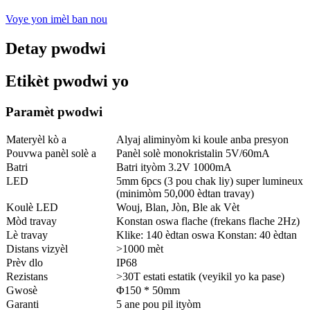
Voye yon imèl ban nou
Detay pwodwi
Etikèt pwodwi yo
Paramèt pwodwi
Materyèl kò a
Alyaj aliminyòm ki koule anba presyon
Pouvwa panèl solè a
Panèl solè monokristalin 5V/60mA
Batri
Batri ityòm 3.2V 1000mA
LED
5mm 6pcs (3 pou chak liy) super lumineux
(minimòm 50,000 èdtan travay)
Koulè LED
Wouj, Blan, Jòn, Ble ak Vèt
Mòd travay
Konstan oswa flache (frekans flache 2Hz)
Lè travay
Klike: 140 èdtan oswa Konstan: 40 èdtan
Distans vizyèl
>1000 mèt
Prèv dlo
IP68
Rezistans
>30T estati estatik (veyikil yo ka pase)
Gwosè
Φ150 * 50mm
Garanti
5 ane pou pil ityòm