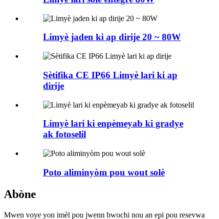
Limyè jaden ki ap dirije 20 ~ 80W
Sètifika CE IP66 Limyè lari ki ap
dirije
Limyè lari ki enpèmeyab ki gradye
ak fotoselil
Poto aliminyòm pou wout solè
Abòne
Mwen voye yon imèl pou jwenn bwochi nou an epi pou resevwa