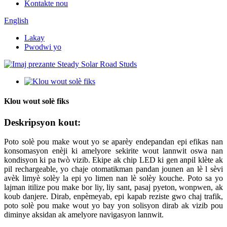
Kontakte nou
English
Lakay
Pwodwi yo
Klou wout solè fiks
Deskripsyon kout:
Poto solè pou make wout yo se aparèy endepandan epi efikas nan
konsomasyon enèji ki amelyore sekirite wout lannwit oswa nan
kondisyon ki pa twò vizib. Ekipe ak chip LED ki gen anpil klète ak
pil rechargeable, yo chaje otomatikman pandan jounen an lè l sèvi
avèk limyè solèy la epi yo limen nan lè solèy kouche. Poto sa yo
lajman itilize pou make bor liy, liy sant, pasaj pyeton, wonpwen, ak
koub danjere. Dirab, enpèmeyab, epi kapab reziste gwo chaj trafik,
poto solè pou make wout yo bay yon solisyon dirab ak vizib pou
diminye aksidan ak amelyore navigasyon lannwit.