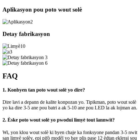
Aplikasyon pou poto wout solè
Detay fabrikasyon
FAQ
1. Konbyen tan poto wout solè yo dire?
Dire lavi a depann de kalite konpozan yo. Tipikman, poto wout solè
yo ka dire 3-5 ane pou batri a ak 5-10 ane pou LED la ak lojman an.
2. Èske poto wout solè yo pwodui limyè tout lannwit?
Wi, yon klou wout solè ki byen chaje ka fonksyone pandan 3-5 nwit
san limyè solèy, epi pifò modèl yo bay plis pase 12 èdtan ekleraj sou