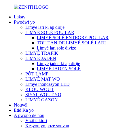
Lakay
Pwodwi yo
Limyè lari ki ap dirije
LIMYÈ SOLÈ POU LAR
LIMYÈ SOLÈ ENTEGRE POU LAR
TOUT AN DE LIMYÈ SOLÈ LARI
Limyè lari solè divize
LIMYÈ TRAFIK
LIMYÈ JADEN
Limyè jaden ki ap dirije
LIMYÈ JADEN SOLÈ
PÒT LAMP
LIMYÈ MAT WO
Limyè inondasyon LED
KLOU WOUT
SIYAL WOUT YO
LIMYÈ GAZON
Nouvèl
Etid Ka yo
A pwopo de nou
Vizit faktori
Kesyon yo poze souvan