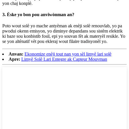
yon chaj konplè.
3. Èske yo bon pou anviwònman an?
Poto wout solè yo mache antyèman ak enèji solè renouvlab, yo pa
pwodui okenn emisyon, yo diminye depandans sou sistèm elektrik
ki baze sou konbistib fosil, epi yo souvan fèt ak materyèl resikle. Yo
se yon altènatif vèt pou ekleraj wout filaire tradisyonèl yo.
Anvan:
Ekonomize enèji tout nan yon sèl limyè lari solè
Apre:
Limyè Solè Lari Entegre ak Capteur Mouvman