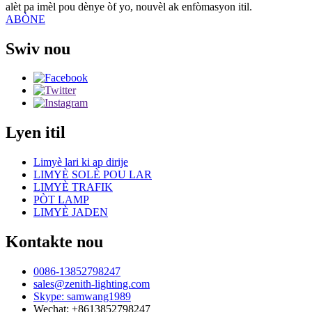
alèt pa imèl pou dènye òf yo, nouvèl ak enfòmasyon itil.
ABÒNE
Swiv nou
Lyen itil
Limyè lari ki ap dirije
LIMYÈ SOLÈ POU LAR
LIMYÈ TRAFIK
PÒT LAMP
LIMYÈ JADEN
Kontakte nou
0086-13852798247
sales@zenith-lighting.com
Skype: samwang1989
Wechat: +8613852798247