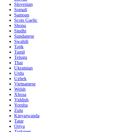
Slovenian
Somali
Samoan
Scots Gaelic
Shona
Sindhi
Sundanese
Swahili
Tajik
Tamil
Telugu
Thai
Ukrainian
Urdu
Uzbek
Vietnamese
Welsh
Xhosa
Yiddish
Yoruba
Zulu
Kinyarwanda
Tatar
Oriya
Turkmen