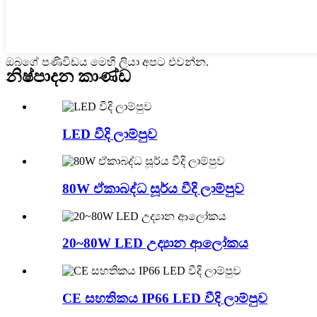
ඔබගේ පණිවිඩය මෙහි ලියා අපට එවන්න.
නිෂ්පාදන කාණ්ඩ
LED වීදි ලාම්පුව
80W ඒකාබද්ධ සූර්ය වීදි ලාම්පුව
20~80W LED උද්‍යාන ආලෝකය
CE සහතිකය IP66 LED වීදි ලාම්පුව