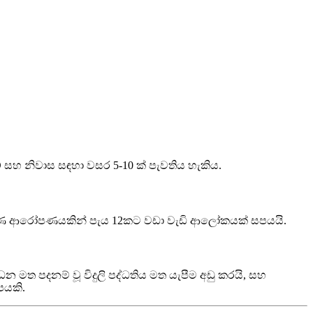
 සහ නිවාස සඳහා වසර 5-10 ක් පැවතිය හැකිය.
 සම්පූර්ණ ආරෝපණයකින් පැය 12කට වඩා වැඩි ආලෝකයක් සපයයි.
 මත පදනම් වූ විදුලි පද්ධතිය මත යැපීම අඩු කරයි, සහ
පයකි.