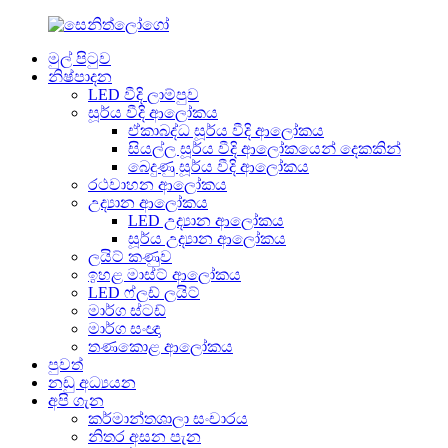
මුල් පිටුව
නිෂ්පාදන
LED වීදි ලාම්පුව
සූර්ය වීදි ආලෝකය
ඒකාබද්ධ සූර්ය වීදි ආලෝකය
සියල්ල සූර්ය වීදි ආලෝකයෙන් දෙකකින්
බෙදුණු සූර්ය වීදි ආලෝකය
රථවාහන ආලෝකය
උද්‍යාන ආලෝකය
LED උද්‍යාන ආලෝකය
සූර්ය උද්‍යාන ආලෝකය
ලයිට් කණුව
ඉහළ මාස්ට් ආලෝකය
LED ෆ්ලඩ් ලයිට්
මාර්ග ස්ටඩ්
මාර්ග සංඥා
තණකොළ ආලෝකය
පුවත්
නඩු අධ්‍යයන
අපි ගැන
කර්මාන්තශාලා සංචාරය
නිතර අසන පැන