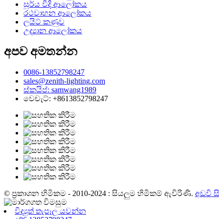
සූර්ය වීදි ආලෝකය
රථවාහන ආලෝකය
ලයිට් කණුව
උද්‍යාන ආලෝකය
අපව අමතන්න
0086-13852798247
sales@zenith-lighting.com
ස්කයිප්: samwang1989
වෙචැට්: +8613852798247
© ප්‍රකාශන හිමිකම - 2010-2024 : සියලුම හිමිකම් ඇවිරිණි.
අඩවි ස
විද්‍යුත් තැපෑල යවන්න