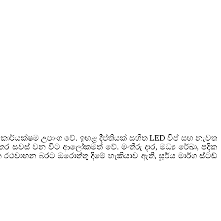
ති කාර්යක්ෂම උපාංග වේ. ඉහළ දීප්තියක් සහිත LED චිප් සහ නැවත
 සවස් වන විට ආලෝකමත් වේ. මංතීරු දාර, මධ්‍ය රේඛා, පදික
 රථවාහන බරට ඔරොත්තු දීමේ හැකියාව ඇති, සූර්ය මාර්ග ස්ටඩ්