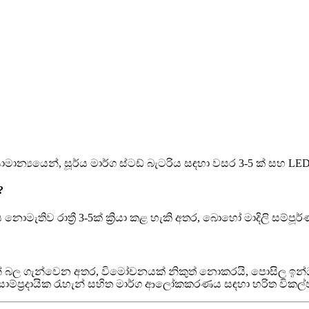
්‍යයෙන්, සූර්ය මාර්ග ස්ටඩ් බැටරිය සඳහා වසර 3-5 ක් සහ LED
?
ිය නොමැතිව රාත්‍රී 3-5ක් ක්‍රියා කළ හැකි අතර, බොහෝ මාදිලි
යෙන් බල ගැන්වෙන අතර, විමෝචනයක් නිකුත් නොකරයි, පොසිල ඉන්ධන
ඒවා සාම්ප්‍රදායික රැහැන් සහිත මාර්ග ආලෝකකරණය සඳහා හරිත විකල්