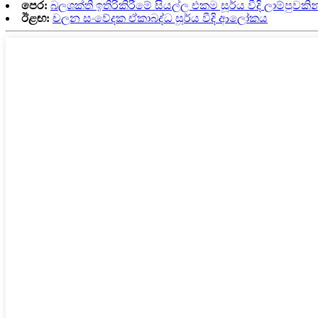
පෙර:
බලශක්ති ඉතිරිකිරීමේ සියල්ල එකම සූර්ය වීදි ලාම්පුවකින
ඊළඟ:
චලන සංවේදක ඒකාබද්ධ සූර්ය වීදි ආලෝකය