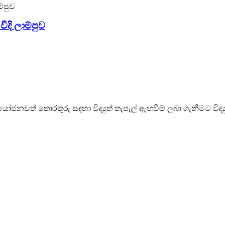
දි ලාම්පුව
ෝජනවත් තොරතුරු සඳහා විද්‍යුත් තැපැල් ඇඟවීම් ලබා ගැනීමට විද්‍