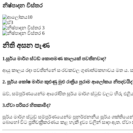
නිෂ්පාදන විස්තර
නිති අසන පැණ
1.සූර්ය මාර්ග ස්ටඩ් කොපමණ කාලයක් පවතිනවාද?
ආයු කාලය රඳා පවතින්නේ සංරචකවල ගුණාත්මකභාවය මත ය. සාමාන
2. සූර්ය කෝෂ මාර්ග කුළුණු මුළු රාත්‍රිය පුරාම ආලෝකය නිපදවයිද
ඔව්, සම්පූර්ණයෙන්ම ආරෝපිත සූර්ය මාර්ග ස්ටුඩ් වලට හිරු එළ
3.ඒවා පරිසර හිතකාමීද?
සූර්ය මාර්ග ස්ටුඩ් සම්පූර්ණයෙන්ම පුනර්ජනනීය සූර්ය ශක්ති
බොහෝ විට ප්‍රතිචක්‍රීකරණය කළ හැකි ද්‍රව්‍ය වලින් සාදා ඇත. 