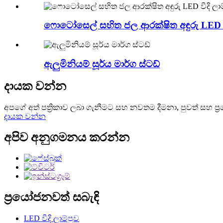
ෆොටෝසෙල් සහිත ජල ආරක්ෂිත අඳුරු LED වී
ඇලුමිනියම් සූර්ය මාර්ග ස්ටඩ්
දායක වන්න
අපගේ අත් පත්‍රිකාව ලබා ගැනීමට සහ නවතම දීමනා, පුවත් සහ ප්‍රය
දායක වන්න
අපිව අනුගමනය කරන්න
ප්‍රයෝජනවත් සබැඳි
LED වීදි ලාම්පුව