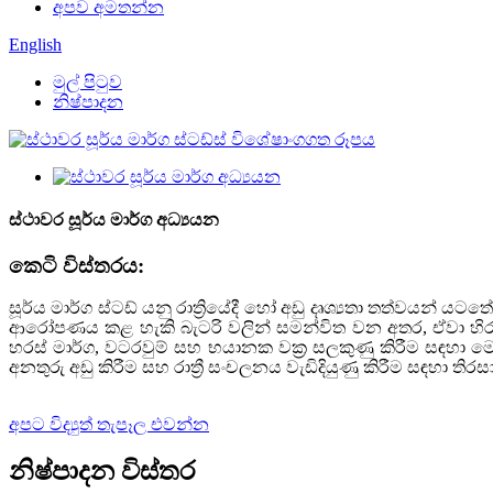
අපව අමතන්න
English
මුල් පිටුව
නිෂ්පාදන
ස්ථාවර සූර්ය මාර්ග අධ්‍යයන
කෙටි විස්තරය:
සූර්ය මාර්ග ස්ටඩ් යනු රාත්‍රියේදී හෝ අඩු දෘශ්‍යතා තත්වයන්
ආරෝපණය කළ හැකි බැටරි වලින් සමන්විත වන අතර, ඒවා හිරු 
හරස් මාර්ග, වටරවුම් සහ භයානක වක්‍ර සලකුණු කිරීම සඳහා ම
අනතුරු අඩු කිරීම සහ රාත්‍රී සංචලනය වැඩිදියුණු කිරීම සඳහා තිරස
අපට විද්‍යුත් තැපෑල එවන්න
නිෂ්පාදන විස්තර