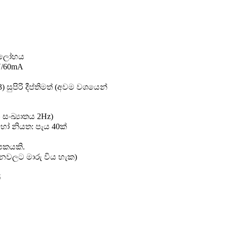
‍ර ලෝහය
V/60mA
) සුපිරි දීප්තිමත් (අවම වශයෙන්
සංඛ්‍යාතය 2Hz)
හෝ නියත: පැය 40ක්
ාපකයකි.
හනවලට මාරු විය හැක)
්