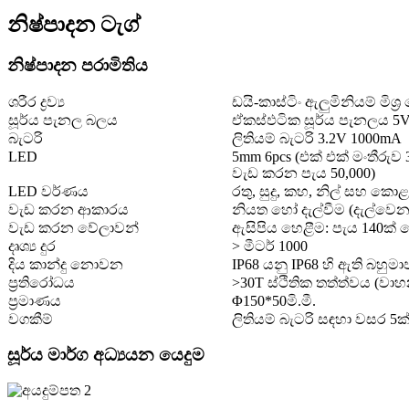
නිෂ්පාදන ටැග්
නිෂ්පාදන පරාමිතිය
ශරීර ද්‍රව්‍ය
ඩයි-කාස්ටිං ඇලුමිනියම් මිශ්
සූර්ය පැනල බලය
ඒකස්ඵටික සූර්ය පැනලය 5
බැටරි
ලිතියම් බැටරි 3.2V 1000mA
LED
5mm 6pcs (එක් එක් මංතීරුව 3
වැඩ කරන පැය 50,000)
LED වර්ණය
රතු, සුදු, කහ, නිල් සහ කොළ
වැඩ කරන ආකාරය
නියත හෝ දැල්වීම (දැල්වෙන 
වැඩ කරන වේලාවන්
ඇසිපිය හෙළීම: පැය 140ක් 
දෘශ්‍ය දුර
> මීටර් 1000
දිය කාන්දු නොවන
IP68 යනු IP68 හි ඇති බහුම
ප්‍රතිරෝධය
>30T ස්ථිතික තත්ත්වය (වා
ප්‍රමාණය
Φ150*50මි.මී.
වගකීම්
ලිතියම් බැටරි සඳහා වසර 5ක
සූර්ය මාර්ග අධ්‍යයන යෙදුම