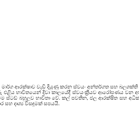
 යටතේ මාර්ග ආරක්ෂාව වැඩි දියුණු කරන ස්වයං අන්තර්ගත සහ බලශක්
එළිය භාවිතයෙන් දිවා කාලයේදී ස්වයංක්‍රීයව ආරෝපණය වන අතර
ෙම ස්ටඩ් බහුලව භාවිතා වේ. කල් පවතින, ජල ආරක්ෂිත සහ අධික
ාර සහ දෘශ්‍ය විසඳුමක් සපයයි.