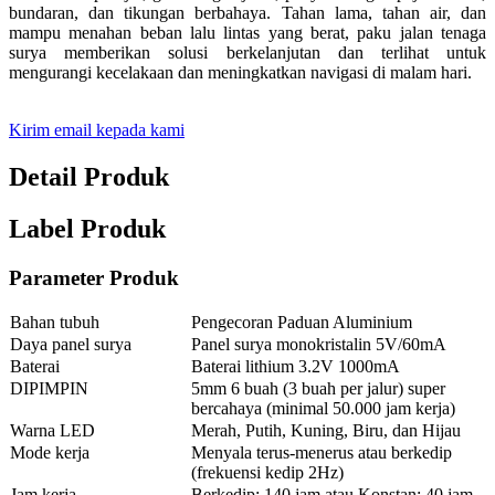
bundaran, dan tikungan berbahaya. Tahan lama, tahan air, dan
mampu menahan beban lalu lintas yang berat, paku jalan tenaga
surya memberikan solusi berkelanjutan dan terlihat untuk
mengurangi kecelakaan dan meningkatkan navigasi di malam hari.
Kirim email kepada kami
Detail Produk
Label Produk
Parameter Produk
Bahan tubuh
Pengecoran Paduan Aluminium
Daya panel surya
Panel surya monokristalin 5V/60mA
Baterai
Baterai lithium 3.2V 1000mA
DIPIMPIN
5mm 6 buah (3 buah per jalur) super
bercahaya (minimal 50.000 jam kerja)
Warna LED
Merah, Putih, Kuning, Biru, dan Hijau
Mode kerja
Menyala terus-menerus atau berkedip
(frekuensi kedip 2Hz)
Jam kerja
Berkedip: 140 jam atau Konstan: 40 jam