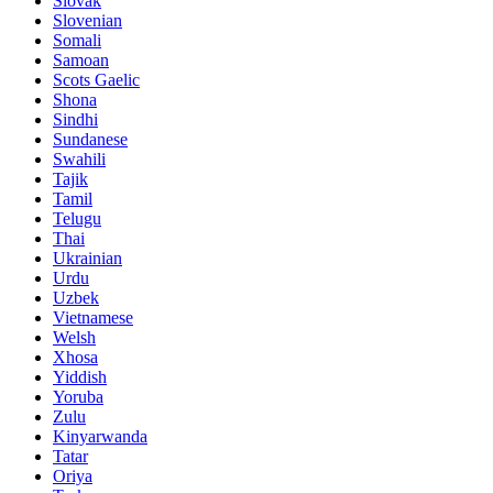
Slovak
Slovenian
Somali
Samoan
Scots Gaelic
Shona
Sindhi
Sundanese
Swahili
Tajik
Tamil
Telugu
Thai
Ukrainian
Urdu
Uzbek
Vietnamese
Welsh
Xhosa
Yiddish
Yoruba
Zulu
Kinyarwanda
Tatar
Oriya