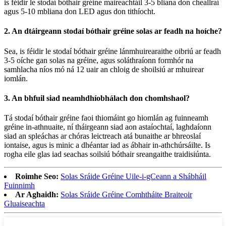
is féidir le stodaí bóthair gréine maireachtáil 3-5 bliana don cheallraí
agus 5-10 mbliana don LED agus don tithíocht.
2. An dtáirgeann stodaí bóthair gréine solas ar feadh na hoíche?
Sea, is féidir le stodaí bóthair gréine lánmhuirearaithe oibriú ar feadh
3-5 oíche gan solas na gréine, agus soláthraíonn formhór na
samhlacha níos mó ná 12 uair an chloig de shoilsiú ar mhuirear
iomlán.
3. An bhfuil siad neamhdhíobhálach don chomhshaol?
Tá stodaí bóthair gréine faoi thiomáint go hiomlán ag fuinneamh
gréine in-athnuaite, ní tháirgeann siad aon astaíochtaí, laghdaíonn
siad an spleáchas ar chóras leictreach atá bunaithe ar bhreoslaí
iontaise, agus is minic a dhéantar iad as ábhair in-athchúrsáilte. Is
rogha eile glas iad seachas soilsiú bóthair sreangaithe traidisiúnta.
Roimhe Seo:
Solas Sráide Gréine Uile-i-gCeann a Shábháil
Fuinnimh
Ar Aghaidh:
Solas Sráide Gréine Comhtháite Braiteoir
Gluaiseachta