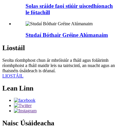
Solas sráide faoi stiúir uiscedhíonach
le fótachill
Studaí Bóthair Gréine Alúmanaim
Liostáil
Seolta ríomhphost chun ár mbróisiúr a fháil agus foláirimh
ríomhphoist a fháil maidir leis na tairiscintí, an nuacht agus an
fhaisnéis úsáideach is déanaí.
LIOSTÁIL
Lean Linn
Naisc Úsáideacha