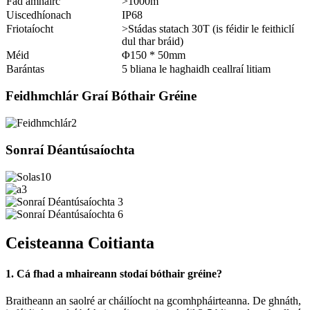
Fad amhairc
>1000m
Uiscedhíonach
IP68
Friotaíocht
>Stádas statach 30T (is féidir le feithiclí
dul thar bráid)
Méid
Φ150 * 50mm
Barántas
5 bliana le haghaidh ceallraí litiam
Feidhmchlár Graí Bóthair Gréine
Sonraí Déantúsaíochta
Ceisteanna Coitianta
1. Cá fhad a mhaireann stodaí bóthair gréine?
Braitheann an saolré ar cháilíocht na gcomhpháirteanna. De ghnáth,