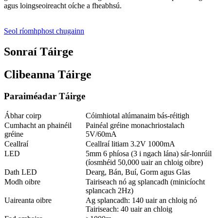
agus loingseoireacht oíche a fheabhsú.
Seol ríomhphost chugainn
Sonraí Táirge
Clibeanna Táirge
Paraiméadar Táirge
Ábhar coirp
Cóimhiotal alúmanaim bás-réitigh
Cumhacht an phainéil
Painéal gréine monachriostalach
gréine
5V/60mA
Ceallraí
Ceallraí litiam 3.2V 1000mA
LED
5mm 6 phíosa (3 i ngach lána) sár-lonrúil
(íosmhéid 50,000 uair an chloig oibre)
Dath LED
Dearg, Bán, Buí, Gorm agus Glas
Modh oibre
Tairiseach nó ag splancadh (minicíocht
splancach 2Hz)
Uaireanta oibre
Ag splancadh: 140 uair an chloig nó
Tairiseach: 40 uair an chloig