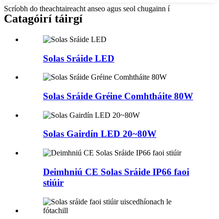
Scríobh do theachtaireacht anseo agus seol chugainn í
Catagóirí táirgí
Solas Sráide LED
Solas Sráide Gréine Comhtháite 80W
Solas Gairdín LED 20~80W
Deimhniú CE Solas Sráide IP66 faoi
stiúir