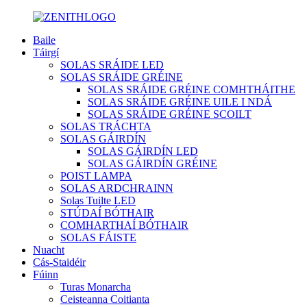
Baile
Táirgí
SOLAS SRÁIDE LED
SOLAS SRÁIDE GRÉINE
SOLAS SRÁIDE GRÉINE COMHTHÁITHE
SOLAS SRÁIDE GRÉINE UILE I NDÁ
SOLAS SRÁIDE GRÉINE SCOILT
SOLAS TRÁCHTA
SOLAS GÁIRDÍN
SOLAS GÁIRDÍN LED
SOLAS GÁIRDÍN GRÉINE
POIST LAMPA
SOLAS ARDCHRAINN
Solas Tuilte LED
STÚDAÍ BÓTHAIR
COMHARTHAÍ BÓTHAIR
SOLAS FÁISTE
Nuacht
Cás-Staidéir
Fúinn
Turas Monarcha
Ceisteanna Coitianta