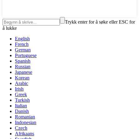
Trykk enter for å søke eller ESC for
å lukke
English
French
German
Portuguese
Spanish
Russian
Japanese
Korean
Arabic
Irish
Greek
Turkish
Italian
Danish
Romanian
Indonesian
Czech
Afrikaans