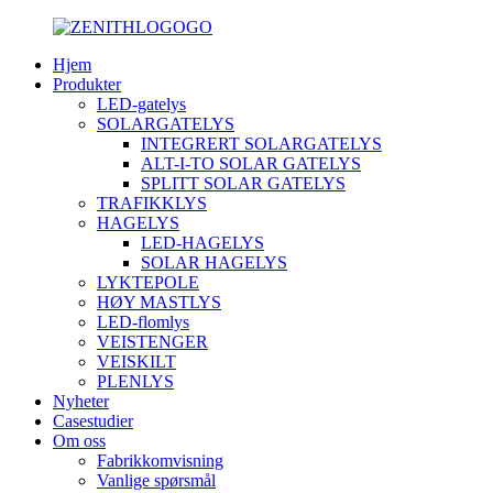
Hjem
Produkter
LED-gatelys
SOLARGATELYS
INTEGRERT SOLARGATELYS
ALT-I-TO SOLAR GATELYS
SPLITT SOLAR GATELYS
TRAFIKKLYS
HAGELYS
LED-HAGELYS
SOLAR HAGELYS
LYKTEPOLE
HØY MASTLYS
LED-flomlys
VEISTENGER
VEISKILT
PLENLYS
Nyheter
Casestudier
Om oss
Fabrikkomvisning
Vanlige spørsmål