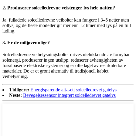
2. Produserer solcelledrevne veistenger lys hele natten?
Ja, fulladede solcelledrevne veibolter kan fungere i 3–5 netter uten
sollys, og de fleste modeller gir mer enn 12 timer med lys på en full
lading.
3. Er de miljøvennlige?
Solcelledrevne veibelysningsbolter drives utelukkende av fornybar
solenergi, produserer ingen utslipp, reduserer avhengigheten av
fossilbaserte elektriske systemer og er ofte laget av resirkulerbare
materialer. De er et grønt alternativ til tradisjonell kablet
veibelysning.
Tidligere:
Energisparende alt-i-ett solcelledrevet gatelys
Neste:
Bevegelsessensor integrert solcelledrevet gatelys