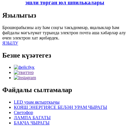
эшли торган юл шпилькалары
Язылыгыз
Брошюрабызны алу һәм соңгы тәкъдимнәр, яңалыклар һәм
файдалы мәгълүмат турында электрон почта аша хәбәрләр алу
өчен электрон хат җибәрдек.
ЯЗЫЛУ
Безне күзәтегез
Файдалы сылтамалар
LED урам яктырткычы
КОЯШ ЭНЕРГИЯСЕ БЕЛӘН УРАМ ЧЫРАГЫ
Светофор
ЛАМПА БАГАТЫ
БАКЧА ЧЫРАГЫ