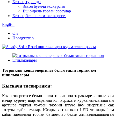
Безнең турында
Завод буенча экскурсия
Еш бирелә торган сораулар
Безнең белән элемтәгә керегез
English
Өй
Продуктлар
Тотрыклы кояш энергиясе белән эшли торган юл
шпилькалары
Кыскача тасвирлама:
Кояш энергиясе белән эшли торган юл терәкләре - төнлә яки
начар күренү шартларында юл хәрәкәте куркынычсызлыгын
арттыра торган үз-үзен тәэмин итүче һәм энергияне сак
тотучы җайланмалар. Югары яктылыклы LED чиплары һәм
кабат зарядлана торган батареялар белән җиһазландырылган