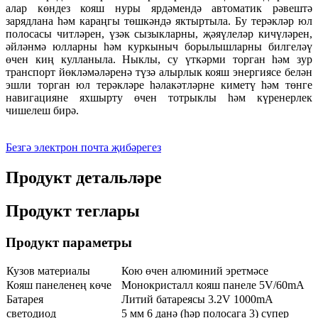
алар көндез кояш нуры ярдәмендә автоматик рәвештә
зарядлана һәм караңгы төшкәндә яктыртыла. Бу терәкләр юл
полосасы читләрен, үзәк сызыкларны, җәяүлеләр кичүләрен,
әйләнмә юлларны һәм куркыныч борылышларны билгеләү
өчен киң кулланыла. Ныклы, су үткәрми торган һәм зур
транспорт йөкләмәләренә түзә алырлык кояш энергиясе белән
эшли торган юл терәкләре һәлакәтләрне киметү һәм төнге
навигацияне яхшырту өчен тотрыклы һәм күренерлек
чишелеш бирә.
Безгә электрон почта җибәрегез
Продукт детальләре
Продукт теглары
Продукт параметры
Кузов материалы
Кою өчен алюминий эретмәсе
Кояш панеленең көче
Монокристалл кояш панеле 5V/60mA
Батарея
Литий батареясы 3.2V 1000mA
светодиод
5 мм 6 данә (һәр полосага 3) супер