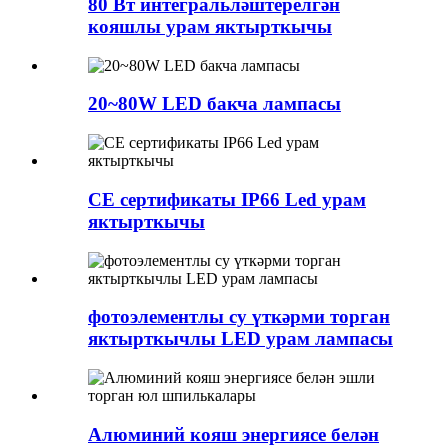
80 Вт интегральләштерелгән
кояшлы урам яктырткычы
20~80W LED бакча лампасы
CE сертификаты IP66 Led урам
яктырткычы
фотоэлементлы су үткәрми торган
яктырткычлы LED урам лампасы
Алюминий кояш энергиясе белән