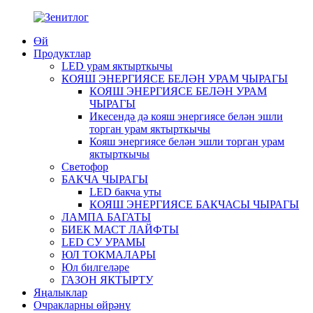
Өй
Продуктлар
LED урам яктырткычы
КОЯШ ЭНЕРГИЯСЕ БЕЛӘН УРАМ ЧЫРАГЫ
КОЯШ ЭНЕРГИЯСЕ БЕЛӘН УРАМ
ЧЫРАГЫ
Икесендә дә кояш энергиясе белән эшли
торган урам яктырткычы
Кояш энергиясе белән эшли торган урам
яктырткычы
Светофор
БАКЧА ЧЫРАГЫ
LED бакча уты
КОЯШ ЭНЕРГИЯСЕ БАКЧАСЫ ЧЫРАГЫ
ЛАМПА БАГАТЫ
БИЕК МАСТ ЛАЙФТЫ
LED СУ УРАМЫ
ЮЛ ТОКМАЛАРЫ
Юл билгеләре
ГАЗОН ЯКТЫРТУ
Яңалыклар
Очракларны өйрәнү