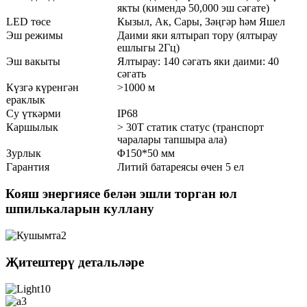
якты (кимендә 50,000 эш сәгате)
LED төсе
Кызыл, Ак, Сары, Зәңгәр һәм Яшел
Эш режимы
Даими яки ялтырап тору (ялтырау
ешлыгы 2Гц)
Эш вакыты
Ялтырау: 140 сәгать яки даими: 40
сәгать
Күзгә күренгән
>1000 м
ераклык
Су үткәрми
IP68
Каршылык
> 30T статик статус (транспорт
чаралары тапшыра ала)
Зурлык
Φ150*50 мм
Гарантия
Литий батареясы өчен 5 ел
Кояш энергиясе белән эшли торган юл
шпилькаларын куллану
Җитештерү детальләре