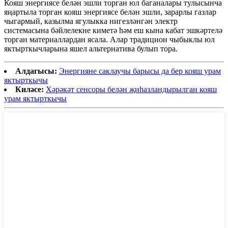
Кояш энергиясе белән эшли торган юл баганалары тулысынча
яңартыла торган кояш энергиясе белән эшли, зарарлы газлар
чыгармый, казылма ягулыкка нигезләнгән электр
системасына бәйлелекне киметә һәм еш кына кабат эшкәртелә
торган материаллардан ясала. Алар традицион чыбыклы юл
яктырткычларына яшел альтернатива булып тора.
Алдагысы:
Энергияне саклаучы барысы да бер кояш урам
яктырткычы
Киләсе:
Хәрәкәт сенсоры белән җиһазландырылган кояш
урам яктырткычы