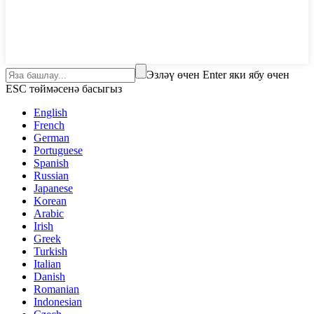
Эзләү өчен Enter яки ябу өчен
ESC төймәсенә басыгыз
English
French
German
Portuguese
Spanish
Russian
Japanese
Korean
Arabic
Irish
Greek
Turkish
Italian
Danish
Romanian
Indonesian