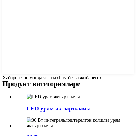
Хәбәрегезне монда языгыз һәм безгә җибәрегез
Продукт категорияләре
LED урам яктырткычы