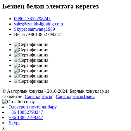
Безнең белән элемтәгә керегез
0086-13852798247
sales@zenith-lighting.com
Skype: samwang1989
Вечат: +8613852798247
© Авторлык хокукы - 2010-2024: Барлык хокуклар да
сакланган.
Сайт картасы
-
Сайт картасыТранс
-
Электрон почта җибәрү
+86 13852798247
+86 13852798247
Skype
х