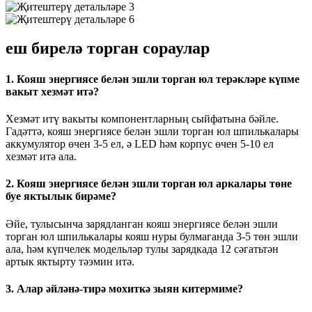
еш бирелә торган сораулар
1. Кояш энергиясе белән эшли торган юл терәкләре күпме
вакыт хезмәт итә?
Хезмәт итү вакыты компонентларның сыйфатына бәйле.
Гадәттә, кояш энергиясе белән эшли торган юл шпилькалары
аккумулятор өчен 3-5 ел, ә LED һәм корпус өчен 5-10 ел
хезмәт итә ала.
2. Кояш энергиясе белән эшли торган юл аркалары төне
буе яктылык бирәме?
Әйе, тулысынча зарядланган кояш энергиясе белән эшли
торган юл шпилькалары кояш нуры булмаганда 3-5 төн эшли
ала, һәм күпчелек модельләр тулы зарядкада 12 сәгатьтән
артык яктырту тәэмин итә.
3. Алар әйләнә-тирә мохиткә зыян китермиме?