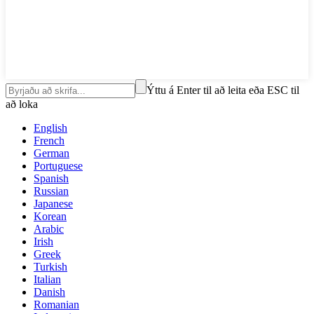
Ýttu á Enter til að leita eða ESC til
að loka
English
French
German
Portuguese
Spanish
Russian
Japanese
Korean
Arabic
Irish
Greek
Turkish
Italian
Danish
Romanian