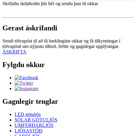
Skrifaðu skilaboðin þín hér og sendu þau til okkar
Gerast áskrifandi
Sendi tölvupóst til að fá bæklinginn okkar og fá tilkynningar í
tölvupósti um nýjustu tilboð, fréttir og gagnlegar upplýsingar.
ÁSKRIFTA
Fylgdu okkur
Gagnlegir tenglar
LED götuljós
SÓLAR GÖTULJÓS
UMFERÐARLJÓS
LJÓSASTÖÐ