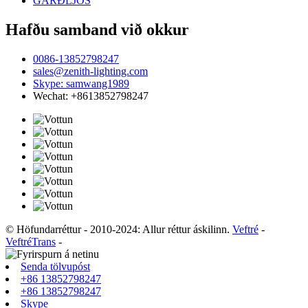
GARÐLJÓS
Hafðu samband við okkur
0086-13852798247
sales@zenith-lighting.com
Skype: samwang1989
Wechat: +8613852798247
© Höfundarréttur - 2010-2024: Allur réttur áskilinn.
Veftré
-
VeftréTrans
-
Senda tölvupóst
+86 13852798247
+86 13852798247
Skype