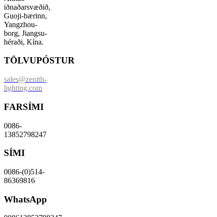
iðnaðarsvæðið,
Guoji-bærinn,
Yangzhou-
borg, Jiangsu-
héraði, Kína.
TÖLVUPÓSTUR
sales@zenith-
lighting.com
FARSÍMI
0086-
13852798247
SÍMI
0086-(0)514-
86369816
WhatsApp