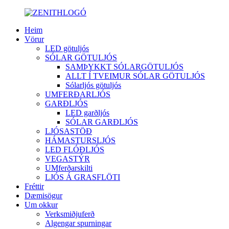
Heim
Vörur
LED götuljós
SÓLAR GÖTULJÓS
SAMÞYKKT SÓLARGÖTULJÓS
ALLT Í TVEIMUR SÓLAR GÖTULJÓS
Sólarljós götuljós
UMFERÐARLJÓS
GARÐLJÓS
LED garðljós
SÓLAR GARÐLJÓS
LJÓSASTÖÐ
HÁMASTURSLJÓS
LED FLÓÐLJÓS
VEGASTÝR
UMferðarskilti
LJÓS Á GRASFLÖTI
Fréttir
Dæmisögur
Um okkur
Verksmiðjuferð
Algengar spurningar