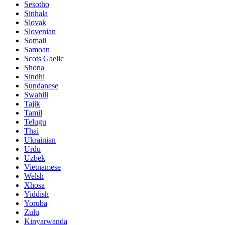
Sesotho
Sinhala
Slovak
Slovenian
Somali
Samoan
Scots Gaelic
Shona
Sindhi
Sundanese
Swahili
Tajik
Tamil
Telugu
Thai
Ukrainian
Urdu
Uzbek
Vietnamese
Welsh
Xhosa
Yiddish
Yoruba
Zulu
Kinyarwanda