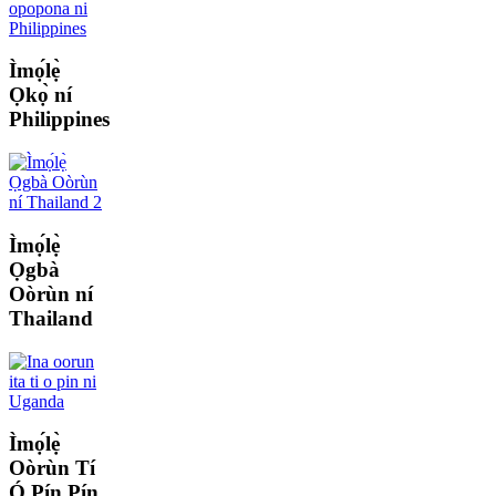
Ìmọ́lẹ̀
Ọkọ̀ ní
Philippines
Ìmọ́lẹ̀
Ọgbà
Oòrùn ní
Thailand
Ìmọ́lẹ̀
Oòrùn Tí
Ó Pín Pín