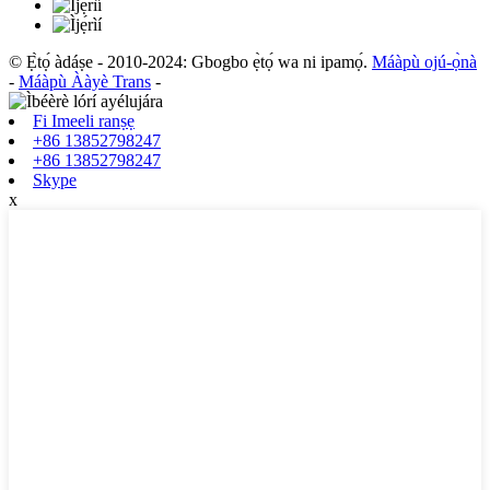
© Ẹ̀tọ́ àdáṣe - 2010-2024: Gbogbo ẹ̀tọ́ wa ni ipamọ́.
Máàpù ojú-ọ̀nà
-
Máàpù Ààyè Trans
-
Fi Imeeli ranṣẹ
+86 13852798247
+86 13852798247
Skype
x