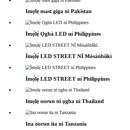
Imọlẹ mast giga ni Pakistan
Ìmọ́lẹ̀ Ọgbà LED ní Philippines
Ìmọ́lẹ̀ LED STREET NÍ Mòsáńbíìkì
Ìmọ́lẹ̀ LED STREET ní Philippines
Imọlẹ oorun ni ọgba ni Thailand
Ina oorun ita ni Tanzania