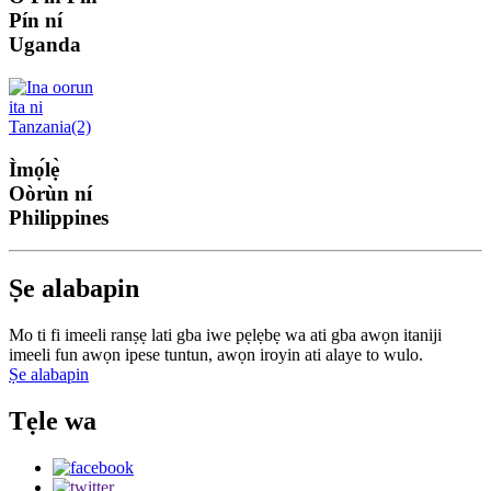
Pín ní
Uganda
Ìmọ́lẹ̀
Oòrùn ní
Philippines
Ṣe alabapin
Mo ti fi imeeli ranṣẹ lati gba iwe pẹlẹbẹ wa ati gba awọn itaniji
imeeli fun awọn ipese tuntun, awọn iroyin ati alaye to wulo.
Ṣe alabapin
Tẹle wa