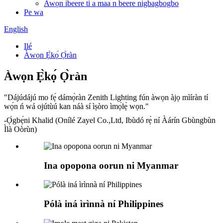
Awọn ibeere ti a maa n beere nigbagbogbo
Pe wa
English
Ilé
Àwọn Ẹ̀kọ́ Ọ̀ràn
Àwọn Ẹ̀kọ́ Ọ̀ràn
"Dájúdájú mo fẹ́ dámọ̀ràn Zenith Lighting fún àwọn àjọ mìíràn tí
wọ́n ń wá ojútùú kan náà sí ìṣòro ìmọ́lẹ̀ wọn."
-Ọ̀gbẹ́ni Khalid (Onílé Zayel Co.,Ltd, Ibùdó rẹ̀ ní Àárín Gbùngbùn
Ìlà Oòrùn)
Ina opopona oorun ni Myanmar
Pólà iná ìrìnnà ní Philippines