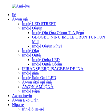
Ilé
Àwọn ọjà
Ìmọ́lẹ̀ LED STREET
Ìmọ́lẹ̀ Oòrùn
Ìmọ́lẹ̀ Ojú Ọ̀nà Oòrùn Tí A Ṣẹ̀pọ̀
GBOGBO NINU IMỌLẸ ORUN TUNTUN
Meji
Ìmọ́lẹ̀ Oòrùn Pínyà
Ìmọ́lẹ̀ Ọkọ̀
Ìmọ́lẹ̀ Ọgbà
Ìmọ́lẹ̀ Ọgbà LED
Ìmọ́lẹ̀ Ọgbà Oòrùn
IFIRANṢẸ ẸRỌ IṢAGBEJADE INA
Ìmọ́lẹ̀ gíga
Ìmọ́lẹ̀ Ìkún Omi LED
Àwọn ọ̀kọ̀ ojú ọ̀nà
ÀWỌN ÀMÌ Ọ̀NÀ
Ìmọ́lẹ̀ Pápá
Awọn iroyin
Àwọn Ẹ̀kọ́ Ọ̀ràn
Nipa re
Ìrìn-àjò Ilé-iṣẹ́