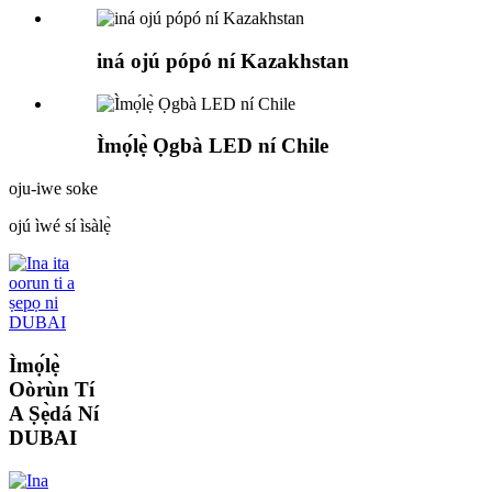
iná ojú pópó ní Kazakhstan
Ìmọ́lẹ̀ Ọgbà LED ní Chile
oju-iwe soke
ojú ìwé sí ìsàlẹ̀
Ìmọ́lẹ̀
Oòrùn Tí
A Ṣẹ̀dá Ní
DUBAI