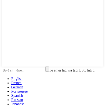
Tẹ enter lati wa tabi ESC lati ti
English
French
German
Portuguese
Spanish
Russian
Japanese