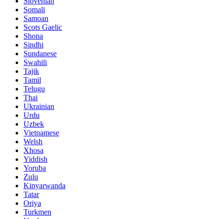
Slovenian
Somali
Samoan
Scots Gaelic
Shona
Sindhi
Sundanese
Swahili
Tajik
Tamil
Telugu
Thai
Ukrainian
Urdu
Uzbek
Vietnamese
Welsh
Xhosa
Yiddish
Yoruba
Zulu
Kinyarwanda
Tatar
Oriya
Turkmen