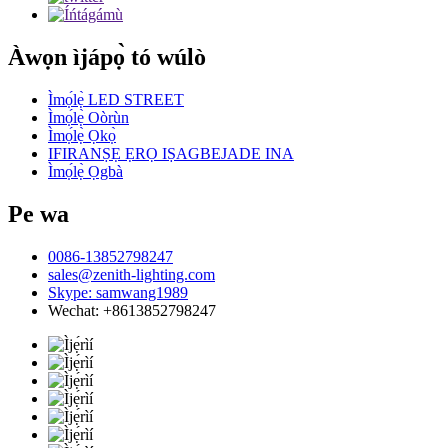
Àwọn ìjápọ̀ tó wúlò
Ìmọ́lẹ̀ LED STREET
Ìmọ́lẹ̀ Oòrùn
Ìmọ́lẹ̀ Ọkọ̀
IFIRANṢẸ ẸRỌ IṢAGBEJADE INA
Ìmọ́lẹ̀ Ọgbà
Pe wa
0086-13852798247
sales@zenith-lighting.com
Skype: samwang1989
Wechat: +8613852798247