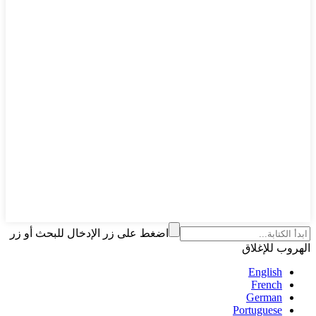
اضغط على زر الإدخال للبحث أو زر
الهروب للإغلاق
English
French
German
Portuguese