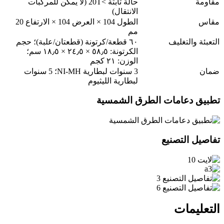
مقاومة
حالة ثابتة >20T (لا يمكن للمركبات
الانتقال)
مقاس
الطول 104 × العرض 104 × الارتفاع 20
مم
التعبئة والتغليف
٦٠ قطعة/كرتونة (قطعتان/علبة)؛ حجم
الكرتونة: ٥٨٫٥ × ٢٤٫٥ × ١٨٫٥ سم؛
الوزن: ٢١ كجم
ضمان
3 سنوات لبطارية NI-MH؛ 5 سنوات
لبطارية الليثيوم
تطبيق دعامات الطرق الشمسية
تفاصيل التصنيع
التعليمات