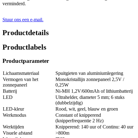
verminderd.
Stuur ons een e-mail.
Productdetails
Productlabels
Productparameter
Lichaamsmateriaal
Spuitgieten van aluminiumlegering
Vermogen van het
Monokristallijn zonnepaneel 2,5V /
zonnepaneel
0,25W
Batterij
Ni-MH 1,2V/600mAh of lithiumbatterij
LED
Ultrahelder, diameter 5 mm; 6 stuks
(dubbelzijdig)
LED-kleur
Rood, wit, geel, blauw en groen
Werkmodus
Constant of knipperend
(knipperfrequentie 2 Hz)
Werktijden
Knipperend: 140 uur of Continu: 40 uur
Visuele afstand
>800m