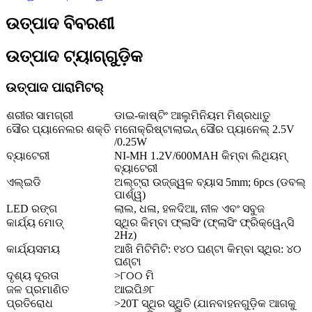
ଉତ୍ପାଦ ବିବରଣୀ
ଉତ୍ପାଦ ଟ୍ୟାଗ୍‌ଗୁଡ଼ିକ
ଉତ୍ପାଦ ପାରାମିଟର୍
ଶରୀର ସାମଗ୍ରୀ
ଡାଇ-କାଷ୍ଟିଂ ଆଲୁମିନିୟମ ମିଶ୍ରଧାତୁ
ସୌର ପ୍ୟାନେଲର ଶକ୍ତି
ମନୋକ୍ରିଷ୍ଟାଲାଇନ୍ ସୌର ପ୍ୟାନେଲ୍ 2.5V
/0.25W
ବ୍ୟାଟେରୀ
NI-MH 1.2V/600MAH କିମ୍ବା ଲିଥିୟମ୍
ବ୍ୟାଟେରୀ
ଏଲ୍ଇଡି
ଅଲ୍ଟ୍ରା ଉଜ୍ଜ୍ୱଳ ବ୍ୟାସ 5mm; 6pcs (ଡବଲ୍
ପାର୍ଶ୍ୱ)
LED ରଙ୍ଗ
ଲାଲ, ଧଳା, ହଳଦିଆ, ନୀଳ ଏବଂ ସବୁଜ
କାର୍ଯ୍ୟ ମୋଡ୍
ସ୍ଥିର କିମ୍ବା ଫ୍ଲାସିଂ (ଫ୍ଲାସିଂ ଫ୍ରିକ୍ୱେନ୍ସି
2Hz)
କାର୍ଯ୍ୟସମୟ
ଆଖି ମିଟିମିଟି: ୧୪୦ ଘଣ୍ଟା କିମ୍ବା ସ୍ଥିର: ୪୦
ଘଣ୍ଟା
ଦୃଶ୍ୟ ଦୂରତା
>୮୦୦ ମି
ଜଳ ପ୍ରମାଣିତ
ଆଇପି୬୮
ପ୍ରତିରୋଧ
>20T ସ୍ଥିର ସ୍ଥିତି (ଯାନବାହନଗୁଡ଼ିକ ଆଗକୁ