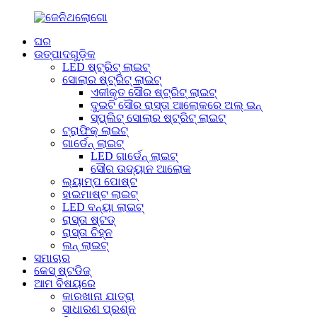
ଘର
ଉତ୍ପାଦଗୁଡ଼ିକ
LED ଷ୍ଟ୍ରିଟ୍ ଲାଇଟ୍
ସୋଲାର ଷ୍ଟ୍ରିଟ୍ ଲାଇଟ୍
ଏକୀକୃତ ସୌର ଷ୍ଟ୍ରିଟ୍ ଲାଇଟ୍
ଦୁଇଟି ସୌର ରାସ୍ତା ଆଲୋକରେ ଅଲ୍ ଇନ୍
ସ୍ପ୍ଲିଟ୍ ସୋଲାର ଷ୍ଟ୍ରିଟ୍ ଲାଇଟ୍
ଟ୍ରାଫିକ୍ ଲାଇଟ୍
ଗାର୍ଡେନ୍ ଲାଇଟ୍
LED ଗାର୍ଡେନ୍ ଲାଇଟ୍
ସୌର ଉଦ୍ୟାନ ଆଲୋକ
ଲ୍ୟାମ୍ପ ପୋଷ୍ଟ
ହାଇମାଷ୍ଟ ଲାଇଟ୍
LED ବନ୍ୟା ଲାଇଟ୍
ରାସ୍ତା ଷ୍ଟଡ୍
ରାସ୍ତା ଚିହ୍ନ
ଲନ୍ ଲାଇଟ୍
ସମାଚାର
କେସ୍ ଷ୍ଟଡିଜ୍
ଆମ ବିଷୟରେ
କାରଖାନା ଯାତ୍ରା
ସାଧାରଣ ପ୍ରଶ୍ନ