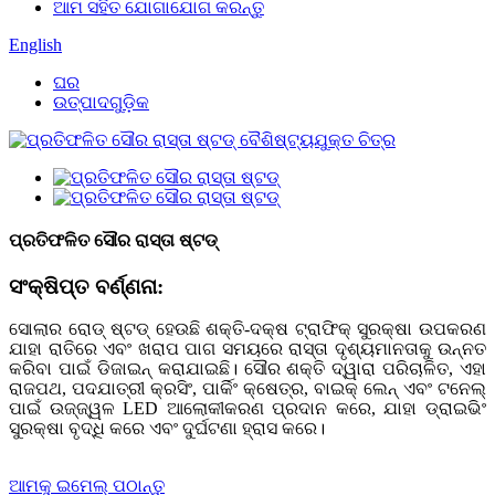
ଆମ ସହିତ ଯୋଗାଯୋଗ କରନ୍ତୁ
English
ଘର
ଉତ୍ପାଦଗୁଡ଼ିକ
ପ୍ରତିଫଳିତ ସୌର ରାସ୍ତା ଷ୍ଟଡ୍
ସଂକ୍ଷିପ୍ତ ବର୍ଣ୍ଣନା:
ସୋଲାର ରୋଡ୍ ଷ୍ଟଡ୍ ହେଉଛି ଶକ୍ତି-ଦକ୍ଷ ଟ୍ରାଫିକ୍ ସୁରକ୍ଷା ଉପକରଣ
ଯାହା ରାତିରେ ଏବଂ ଖରାପ ପାଗ ସମୟରେ ରାସ୍ତା ଦୃଶ୍ୟମାନତାକୁ ଉନ୍ନତ
କରିବା ପାଇଁ ଡିଜାଇନ୍ କରାଯାଇଛି। ସୌର ଶକ୍ତି ଦ୍ୱାରା ପରିଚାଳିତ, ଏହା
ରାଜପଥ, ପଦଯାତ୍ରୀ କ୍ରସିଂ, ପାର୍କିଂ କ୍ଷେତ୍ର, ବାଇକ୍ ଲେନ୍ ଏବଂ ଟନେଲ୍
ପାଇଁ ଉଜ୍ଜ୍ୱଳ LED ଆଲୋକୀକରଣ ପ୍ରଦାନ କରେ, ଯାହା ଡ୍ରାଇଭିଂ
ସୁରକ୍ଷା ବୃଦ୍ଧି କରେ ଏବଂ ଦୁର୍ଘଟଣା ହ୍ରାସ କରେ।
ଆମକୁ ଇମେଲ୍ ପଠାନ୍ତୁ