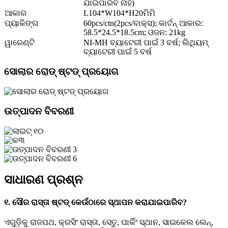
ଯାଇପାରିବ ନାହିଁ)
ଆକାର
L104*W104*H20ମିମି
ପ୍ୟାକିଙ୍ଗ
60pcs/ctn(2pcs/ବାକ୍ସ); କାର୍ଟନ୍ ଆକାର:
58.5*24.5*18.5cm; ଓଜନ: 21kg
ୱାରେଣ୍ଟି
NI-MH ବ୍ୟାଟେରୀ ପାଇଁ 3 ବର୍ଷ; ଲିଥିୟମ୍
ବ୍ୟାଟେରୀ ପାଇଁ 5 ବର୍ଷ
ସୋଲାର ରୋଡ୍ ଷ୍ଟଡ୍ ପ୍ରୟୋଗ
ଉତ୍ପାଦନ ବିବରଣୀ
ସାଧାରଣ ପ୍ରଶ୍ନ
୧. ସୌର ରାସ୍ତା ଷ୍ଟଡ୍ କେଉଁଠାରେ ସ୍ଥାପନ କରାଯାଇପାରିବ?
ଏଗୁଡ଼ିକୁ ରାଜପଥ, କ୍ରସିଂ ରାସ୍ତା, ସେତୁ, ପାର୍କିଂ ସ୍ଥାନ, ସାଇକେଲ ଲେନ୍,