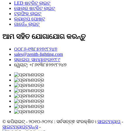
LED ଷ୍ଟ୍ରିଟ୍ ଲାଇଟ୍
ସୋଲାର ଷ୍ଟ୍ରିଟ୍ ଲାଇଟ୍
ଟ୍ରାଫିକ୍ ଲାଇଟ୍
ଲ୍ୟାମ୍ପ ପୋଷ୍ଟ
ଗାର୍ଡେନ୍ ଲାଇଟ୍
ଆମ ସହିତ ଯୋଗାଯୋଗ କରନ୍ତୁ
୦୦୮୬-୧୩୮୫୨୭୯୮୨୪୭
sales@zenith-lighting.com
ସ୍କାଇପ୍: ସାମୱାଙ୍ଗ୧୯୮୯
ୱେଚାଟ୍: +୮୬୧୩୮୫୨୭୯୮୨୪୭
© କପିରାଇଟ୍ - ୨୦୧୦-୨୦୨୪ : ସର୍ବସତ୍ତ୍ଵ ସଂରକ୍ଷିତ।
ସାଇଟମ୍ୟାପ୍
-
ସାଇଟମ୍ୟାପ୍‍ଟ୍ରାନ୍ସ
-