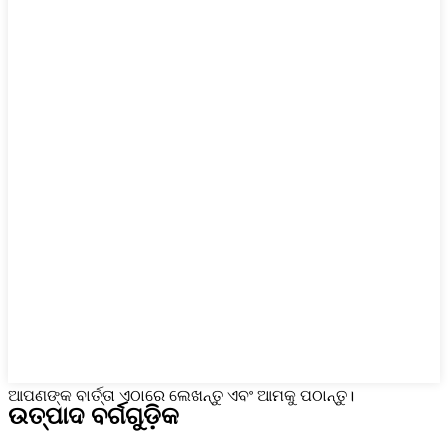
ଆପଣଙ୍କ ବାର୍ତ୍ତା ଏଠାରେ ଲେଖନ୍ତୁ ଏବଂ ଆମକୁ ପଠାନ୍ତୁ।
ଉତ୍ପାଦ ବର୍ଗଗୁଡ଼ିକ