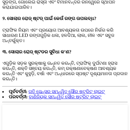
ସୁଡ଼ଙ୍ଗ, ଗୋଲେଇ ରାସ୍ତା ଏବଂ ବିମାନବନ୍ଦର ରନୱେରେ ସ୍ଥାପନ
କରାଯାଇପାରିବ।
୨. ସୋଲାର ରୋଡ୍ ଷ୍ଟଡ୍ ପାଇଁ କେଉଁ ରଙ୍ଗ ଉପଲବ୍ଧ?
ଟ୍ରାଫିକ ନିୟମ ଏବଂ ପ୍ରୟୋଗ ଆବଶ୍ୟକତା ଉପରେ ନିର୍ଭର କରି
ସାଧାରଣ LED ରଙ୍ଗଗୁଡ଼ିକ ଧଳା, ହଳଦିଆ, ଲାଲ, ନୀଳ ଏବଂ ସବୁଜ
ଅନ୍ତର୍ଭୁକ୍ତ।
୩. ସୋଲାର ରୋଡ୍ ଷ୍ଟଡର ସୁବିଧା କ’ଣ?
ଏଗୁଡ଼ିକ ସଡ଼କ ସୁରକ୍ଷାକୁ ଉନ୍ନତ କରନ୍ତି, ଟ୍ରାଫିକ୍ ଦୁର୍ଘଟଣା ହ୍ରାସ
କରନ୍ତି, ଶକ୍ତି ସଞ୍ଚୟ କରନ୍ତି, କମ୍ ରକ୍ଷଣାବେକ୍ଷଣ ଆବଶ୍ୟକ
କରନ୍ତି ଏବଂ କୁହୁଡ଼ି, ବର୍ଷା ଏବଂ ଅନ୍ଧାରରେ ସ୍ପଷ୍ଟ ଦୃଶ୍ୟମାନତା ପ୍ରଦାନ
କରନ୍ତି।
ପୂର୍ବବର୍ତ୍ତୀ:
ଗତି ସେନ୍ସର ସମନ୍ୱିତ ସୌର ଷ୍ଟ୍ରିଟ୍ ଲାଇଟ୍
ପରବର୍ତ୍ତୀ:
ବାଣିଜ୍ୟିକ ସମନ୍ୱିତ ସୌର ଷ୍ଟ୍ରିଟ୍ ଲାଇଟ୍