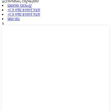
ଇମେଲ୍ ପଠାନ୍ତୁ
+୮୬ ୧୩୮୫୨୭୯୮୨୪୭
+୮୬ ୧୩୮୫୨୭୯୮୨୪୭
ସ୍କାଏପ୍
x