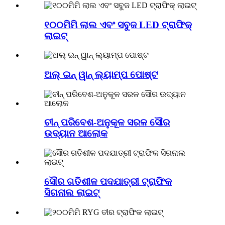
୧୦୦ମିମି ଲାଲ ଏବଂ ସବୁଜ LED ଟ୍ରାଫିକ୍
ଲାଇଟ୍
ଅଲ୍ ଇନ୍ ୱାନ୍ ଲ୍ୟାମ୍ପ ପୋଷ୍ଟ
ଚୀନ୍ ପରିବେଶ-ଅନୁକୂଳ ସରଳ ସୌର
ଉଦ୍ୟାନ ଆଲୋକ
ସୌର ଗତିଶୀଳ ପଦଯାତ୍ରୀ ଟ୍ରାଫିକ
ସିଗନାଲ ଲାଇଟ୍