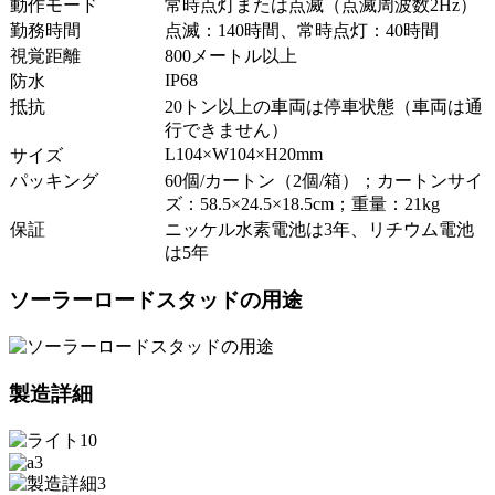
動作モード
常時点灯または点滅（点滅周波数2Hz）
勤務時間
点滅：140時間、常時点灯：40時間
視覚距離
800メートル以上
IP68
防水
抵抗
20トン以上の車両は停車状態（車両は通
行できません）
L104×W104×H20mm
サイズ
パッキング
60個/カートン（2個/箱）；カートンサイ
ズ：58.5×24.5×18.5cm；重量：21kg
保証
ニッケル水素電池は3年、リチウム電池
は5年
ソーラーロードスタッドの用途
製造詳細