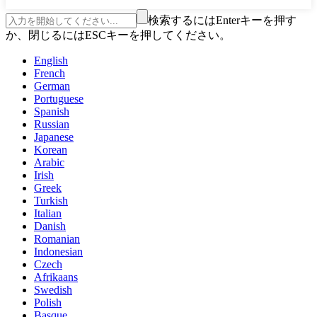
検索するにはEnterキーを押す
か、閉じるにはESCキーを押してください。
English
French
German
Portuguese
Spanish
Russian
Japanese
Korean
Arabic
Irish
Greek
Turkish
Italian
Danish
Romanian
Indonesian
Czech
Afrikaans
Swedish
Polish
Basque