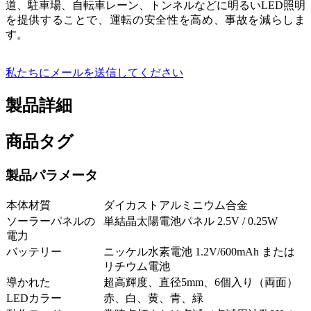
道、駐車場、自転車レーン、トンネルなどに明るいLED照明
を提供することで、運転の安全性を高め、事故を減らしま
す。
私たちにメールを送信してください
製品詳細
商品タグ
製品パラメータ
本体材質
ダイカストアルミニウム合金
ソーラーパネルの
単結晶太陽電池パネル 2.5V / 0.25W
電力
バッテリー
ニッケル水素電池 1.2V/600mAh または
リチウム電池
導かれた
超高輝度、直径5mm、6個入り（両面）
LEDカラー
赤、白、黄、青、緑