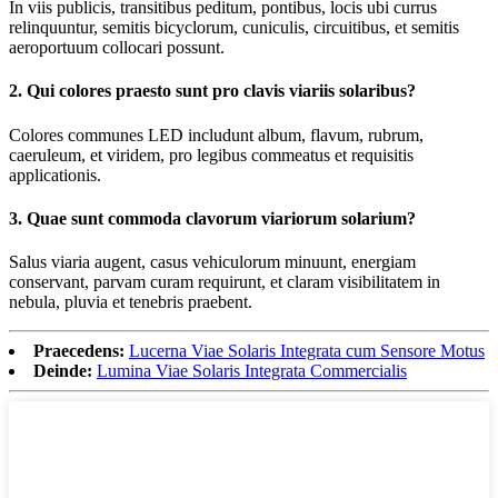
In viis publicis, transitibus peditum, pontibus, locis ubi currus
relinquuntur, semitis bicyclorum, cuniculis, circuitibus, et semitis
aeroportuum collocari possunt.
2. Qui colores praesto sunt pro clavis viariis solaribus?
Colores communes LED includunt album, flavum, rubrum,
caeruleum, et viridem, pro legibus commeatus et requisitis
applicationis.
3. Quae sunt commoda clavorum viariorum solarium?
Salus viaria augent, casus vehiculorum minuunt, energiam
conservant, parvam curam requirunt, et claram visibilitatem in
nebula, pluvia et tenebris praebent.
Praecedens:
Lucerna Viae Solaris Integrata cum Sensore Motus
Deinde:
Lumina Viae Solaris Integrata Commercialis