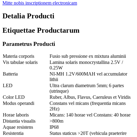
Mitte nobis inscriptionem electronicam
Detalia Producti
Etiquettae Productarum
Parametrus Producti
Materia corporis
Fusio sub pressione ex mixtura aluminii
Vis tabulae solaris
Lamina solaris monocrystallina 2.5V /
0.25W
Batteria
NI-MH 1.2V/600MAH vel accumulator
lithii
LED
Ultra clarum diametrum 5mm; 6 partes
(utrinque)
Color LED
Ruber, Albus, Flavus, Caeruleus et Viridis
Modus operandi
Constans vel micans (frequentia micans
2Hz)
Horae laboris
Micans: 140 horae vel Constans: 40 horae
Distantia visualis
>800m
Aquae resistens
IP68
Resistentia
Status staticus >20T (vehicula praeterire