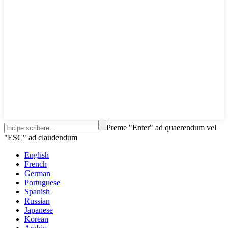
Preme "Enter" ad quaerendum vel
"ESC" ad claudendum
English
French
German
Portuguese
Spanish
Russian
Japanese
Korean