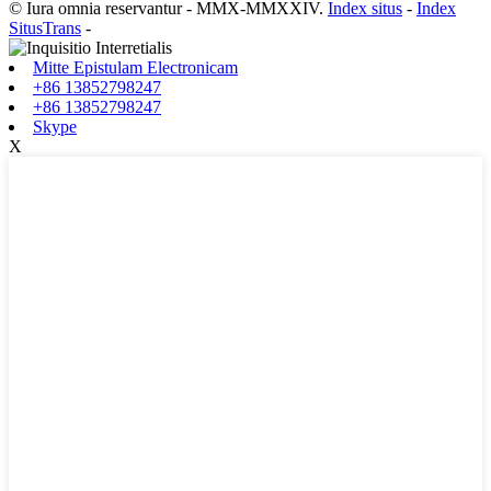
© Iura omnia reservantur - MMX-MMXXIV.
Index situs
-
Index
SitusTrans
-
Mitte Epistulam Electronicam
+86 13852798247
+86 13852798247
Skype
X