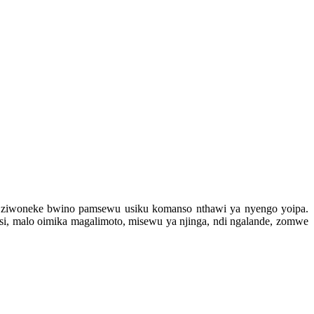
ti ziwoneke bwino pamsewu usiku komanso nthawi ya nyengo yoipa.
i, malo oimika magalimoto, misewu ya njinga, ndi ngalande, zomwe