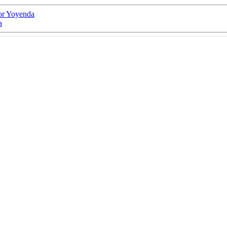
or Yoyenda
a