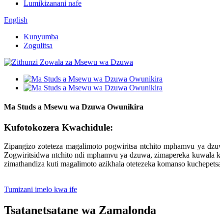
Lumikizanani nafe
English
Kunyumba
Zogulitsa
Ma Studs a Msewu wa Dzuwa Owunikira
Kufotokozera Kwachidule:
Zipangizo zoteteza magalimoto pogwiritsa ntchito mphamvu ya dz
Zogwiritsidwa ntchito ndi mphamvu ya dzuwa, zimapereka kuwala k
zimathandiza kuti magalimoto azikhala otetezeka komanso kuchepetsa
Tumizani imelo kwa ife
Tsatanetsatane wa Zamalonda