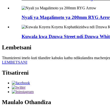
Nyali ya Magalimoto ya 200mm RYG Arr
Kuwala kwa Dzuwa Street ndi Dzuwa White I
Lembetsani
Titumizireni imelo kuti tilandire kabuku kathu ndikulandira machenje
LEMBETSANI
Titsatireni
Maulalo Othandiza