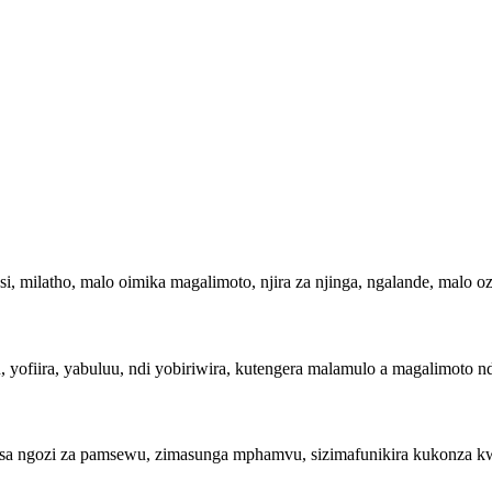
, milatho, malo oimika magalimoto, njira za njinga, ngalande, malo oz
ofiira, yabuluu, ndi yobiriwira, kutengera malamulo a magalimoto ndi
sa ngozi za pamsewu, zimasunga mphamvu, sizimafunikira kukonza kw