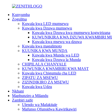
Kunyumba
Zogulitsa
Kuwala kwa LED mumsewu
Kuwala kwa Dzuwa mumsewu
Kuwala kwa Dzuwa kwa mumsewu kogwirizana
KUWUNIKIRA KWA DZUWA KWAMBIRI M
Kuwala kwa msewu wa dzuwa
Kuwala kwa magalimoto
KUUNIKA KWA MUNDA
Kuwala kwa Munda wa LED
Kuwala kwa Dzuwa la Munda
CHIPILALA CHANYALE
KUWUNIKA KWAMBIRI KWA MAST
Kuwala kwa Chigumula cha LED
ZIPATU ZA MSEWU
ZIZINDIKIRO ZA MSEWU
Kuwala kwa Udzu
Nkhani
Maphunziro a Milandu
Zambiri zaife
Ulendo wa Mafakitale
Mafunso Ofunsidwa Kawirikawiri