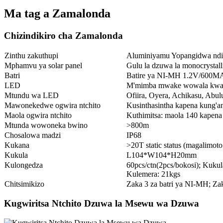
Ma tag a Zamalonda
Chizindikiro cha Zamalonda
Zinthu zakuthupi
Aluminiyamu Yopangidwa ndi
Mphamvu ya solar panel
Gulu la dzuwa la monocrystal
Batri
Batire ya NI-MH 1.2V/600M
LED
M'mimba mwake wowala kwamb
Mtundu wa LED
Ofiira, Oyera, Achikasu, Abul
Mawonekedwe ogwira ntchito
Kusinthasintha kapena kung'a
Maola ogwira ntchito
Kuthimitsa: maola 140 kapena
Mtunda wowoneka bwino
>800m
Chosalowa madzi
IP68
Kukana
>20T static status (magalimoto 
Kukula
L104*W104*H20mm
Kulongedza
60pcs/ctn(2pcs/bokosi); Kuku
Kulemera: 21kgs
Chitsimikizo
Zaka 3 za batri ya NI-MH; Zak
Kugwiritsa Ntchito Dzuwa la Msewu wa Dzuwa