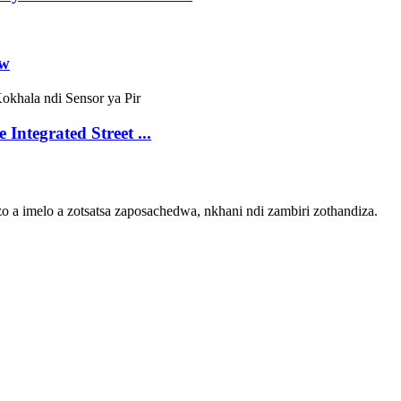
ow
ntegrated Street ...
zo a imelo a zotsatsa zaposachedwa, nkhani ndi zambiri zothandiza.