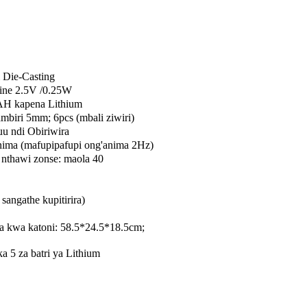
 Die-Casting
line 2.5V /0.25W
AH kapena Lithium
iri 5mm; 6pcs (mbali ziwiri)
uu ndi Obiriwira
nima (mafupipafupi ong'anima 2Hz)
 nthawi zonse: maola 40
sangathe kupitirira)
la kwa katoni: 58.5*24.5*18.5cm;
a 5 za batri ya Lithium