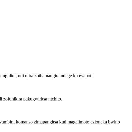
ungulira, ndi njira zothamangira ndege ku eyapoti.
 zofunikira pakugwiritsa ntchito.
ambiri, komanso zimapangitsa kuti magalimoto azioneka bwino