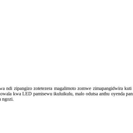
uwa ndi zipangizo zotetezera magalimoto zomwe zimapangidwira ku
owala kwa LED pamisewu ikuluikulu, malo odutsa anthu oyenda pans
 ngozi.