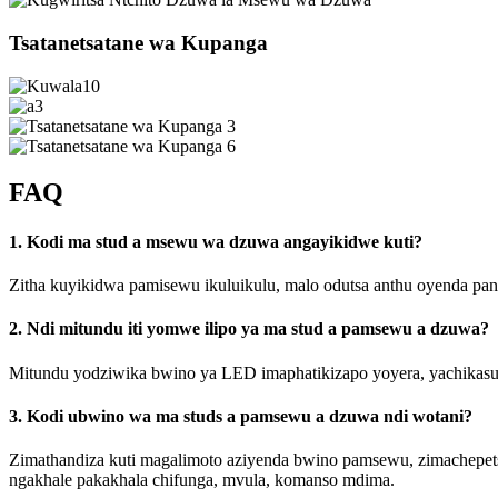
Tsatanetsatane wa Kupanga
FAQ
1. Kodi ma stud a msewu wa dzuwa angayikidwe kuti?
Zitha kuyikidwa pamisewu ikuluikulu, malo odutsa anthu oyenda pansi
2. Ndi mitundu iti yomwe ilipo ya ma stud a pamsewu a dzuwa?
Mitundu yodziwika bwino ya LED imaphatikizapo yoyera, yachikasu, y
3. Kodi ubwino wa ma studs a pamsewu a dzuwa ndi wotani?
Zimathandiza kuti magalimoto aziyenda bwino pamsewu, zimachepet
ngakhale pakakhala chifunga, mvula, komanso mdima.