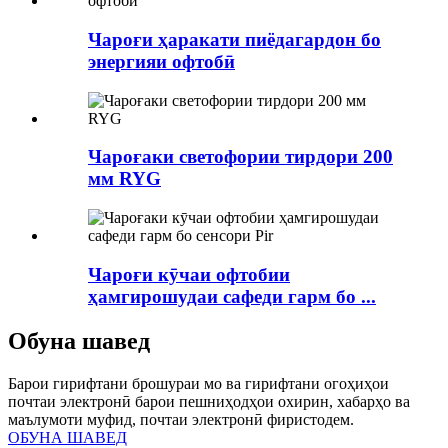
Чароғи ҳаракати пиёдагардон бо
энергияи офтобӣ
Чароғаки светофории тирдори 200
мм RYG
Чароғи кӯчаи офтобии
ҳамгирошудаи сафеди гарм бо ...
Обуна шавед
Барои гирифтани брошураи мо ва гирифтани огоҳиҳои
почтаи электронӣ барои пешниҳодҳои охирин, хабарҳо ва
маълумоти муфид, почтаи электронӣ фиристодем.
ОБУНА ШАВЕД