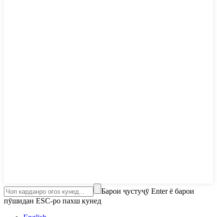
Барои ҷустуҷӯ Enter ё барои
пӯшидан ESC-ро пахш кунед