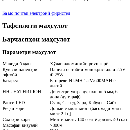
Ба мо почтаи электронӣ фиристед
Тафсилоти маҳсулот
Барчаспҳои маҳсулот
Параметри маҳсулот
Маводи бадан
Хӯлаи алюминийи рехтагарӣ
Қувваи панелҳои
Панели офтобии монокристаллӣ 2.5V
офтобӣ
/0.25W
Батарея
Батареяи NI-MH 1.2V/600MAH ё
литий
НН - НУРНИШОН
Диаметри ултра дурахшон 5 мм; 6
дона (ду тараф)
Ранги LED
Сурх, Сафед, Зард, Кабуд ва Сабз
Реҷаи корӣ
Доимӣ ё милт-милт (басомади милт-
милт 2 Гц)
Соатҳои корӣ
Милти-милт: 140 соат ё доимӣ: 40 соат
Масофаи визуалӣ
>800м