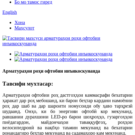
Бо мо тамос гиред
English
Хона
Маҳсулот
Арматураҳои роҳи офтобии инъикоскунанда
Тавсифи мухтасар:
Арматураҳои офтобии роҳ дастгоҳҳои каммасрафи бехатарии
ҳаракат дар роҳ мебошанд, ки барои беҳтар кардани намоёнии
роҳ дар шаб ва дар шароити номусоиди обу ҳаво тарҳрезӣ
шудаанд. Онҳо, ки бо энергияи офтобӣ кор мекунанд,
равшании дурахшони LED-ро барои шоҳроҳҳо, гузаргоҳҳои
пиёдагардон, майдончаҳои таваққуфгоҳ, роҳҳои
велосипедронӣ ва нақбҳо таъмин мекунанд ва бехатарии
ронандагиро беҳтар мекунанд ва садамаҳоро кам мекунанд.