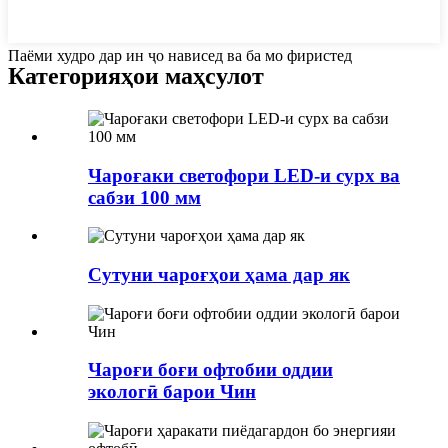
Паёми худро дар ин ҷо нависед ва ба мо фиристед
Категорияҳои маҳсулот
Чароғаки светофори LED-и сурх ва
сабзи 100 мм
Сутуни чароғҳои ҳама дар як
Чароғи боғи офтобии оддии
экологӣ барои Чин