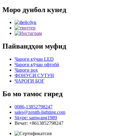
Моро дунбол кунед
Пайвандҳои муфид
Чароғи кӯчаи LED
Чароғи кӯчаи офтобӣ
Чароғи роҳ
ФОНУСИ СУТУН
ЧАРОҒИ БОҒ
Бо мо тамос гиред
0086-13852798247
sales@zenith-lighting.com
Skype: samwang1989
Вечат: +8613852798247