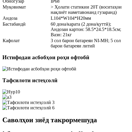
Обногузар
IP68
Муқовимат
> Ҳолати статикии 20T (воситаҳои
нақлиёт наметавонанд гузаранд)
Андоза
L104*W104*H20мм
Бастабандӣ
60 дона/карата (2 дона/қуттӣ);
Андозаи картон: 58.5*24.5*18.5см;
Вазн: 21кг
Кафолат
3 сол барои батареяи NI-MH; 5 сол
барои батареяи литий
Истифодаи асбобҳои роҳи офтобӣ
Тафсилоти истеҳсолӣ
Саволҳои зиёд такрормешуда