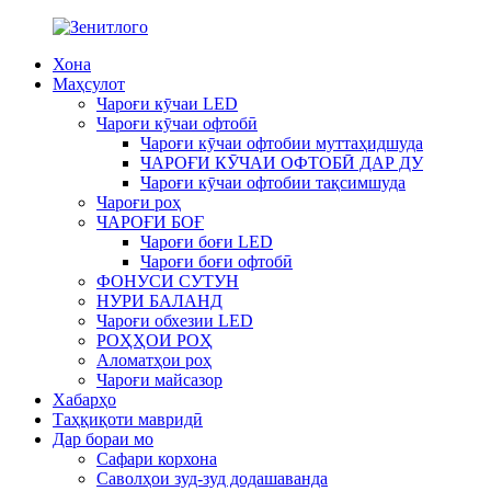
Хона
Маҳсулот
Чароғи кӯчаи LED
Чароғи кӯчаи офтобӣ
Чароғи кӯчаи офтобии муттаҳидшуда
ЧАРОҒИ КӮЧАИ ОФТОБӢ ДАР ДУ
Чароғи кӯчаи офтобии тақсимшуда
Чароғи роҳ
ЧАРОҒИ БОҒ
Чароғи боғи LED
Чароғи боғи офтобӣ
ФОНУСИ СУТУН
НУРИ БАЛАНД
Чароғи обхезии LED
РОҲҲОИ РОҲ
Аломатҳои роҳ
Чароғи майсазор
Хабарҳо
Таҳқиқоти мавридӣ
Дар бораи мо
Сафари корхона
Саволҳои зуд-зуд додашаванда