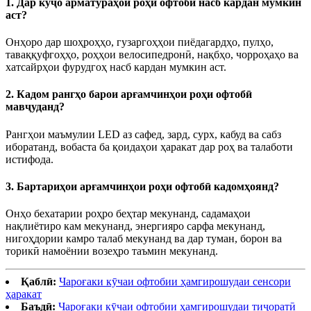
1. Дар куҷо арматураҳои роҳи офтобӣ насб кардан мумкин
аст?
Онҳоро дар шоҳроҳҳо, гузаргоҳҳои пиёдагардҳо, пулҳо,
таваққуфгоҳҳо, роҳҳои велосипедронӣ, нақбҳо, чорроҳаҳо ва
хатсайрҳои фурудгоҳ насб кардан мумкин аст.
2. Кадом рангҳо барои арғамчинҳои роҳи офтобӣ
мавҷуданд?
Рангҳои маъмулии LED аз сафед, зард, сурх, кабуд ва сабз
иборатанд, вобаста ба қоидаҳои ҳаракат дар роҳ ва талаботи
истифода.
3. Бартариҳои арғамчинҳои роҳи офтобӣ кадомҳоянд?
Онҳо бехатарии роҳро беҳтар мекунанд, садамаҳои
нақлиётиро кам мекунанд, энергияро сарфа мекунанд,
нигоҳдории камро талаб мекунанд ва дар туман, борон ва
торикӣ намоёнии возеҳро таъмин мекунанд.
Қаблӣ:
Чароғаки кӯчаи офтобии ҳамгирошудаи сенсори
ҳаракат
Баъдӣ:
Чароғаки кӯчаи офтобии ҳамгирошудаи тиҷоратӣ