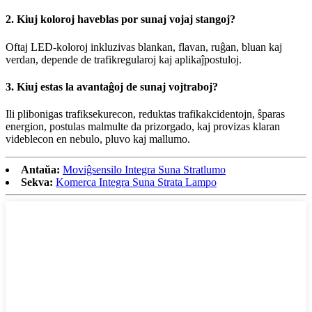
2. Kiuj koloroj haveblas por sunaj vojaj stangoj?
Oftaj LED-koloroj inkluzivas blankan, flavan, ruĝan, bluan kaj
verdan, depende de trafikregularoj kaj aplikaĵpostuloj.
3. Kiuj estas la avantaĝoj de sunaj vojtraboj?
Ili plibonigas trafiksekurecon, reduktas trafikakcidentojn, ŝparas
energion, postulas malmulte da prizorgado, kaj provizas klaran
videblecon en nebulo, pluvo kaj mallumo.
Antaŭa:
Moviĝsensilo Integra Suna Stratlumo
Sekva:
Komerca Integra Suna Strata Lampo