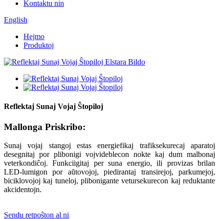
Kontaktu nin
English
Hejmo
Produktoj
Reflektaj Sunaj Vojaj Ŝtopiloj
Mallonga Priskribo:
Sunaj vojaj stangoj estas energiefikaj trafiksekurecaj aparatoj
desegnitaj por plibonigi vojvideblecon nokte kaj dum malbonaj
veterkondiĉoj. Funkciigitaj per suna energio, ili provizas brilan
LED-lumigon por aŭtovojoj, piedirantaj transirejoj, parkumejoj,
biciklovojoj kaj tuneloj, plibonigante vetursekurecon kaj reduktante
akcidentojn.
Sendu retpoŝton al ni