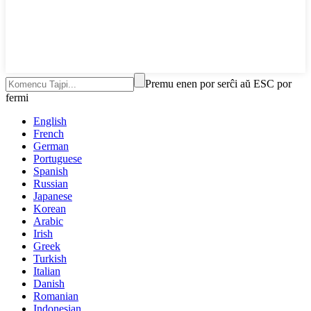
Premu enen por serĉi aŭ ESC por
fermi
English
French
German
Portuguese
Spanish
Russian
Japanese
Korean
Arabic
Irish
Greek
Turkish
Italian
Danish
Romanian
Indonesian