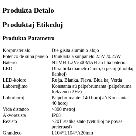
Produkta Detalo
Produktaj Etikedoj
Produkta Parametro
Korpmaterialo
Die-gisita aluminio-alojo
Potenco de suna panelo
Unukristala sunpanelo 2.5V /0.25W
Baterio
NI-MH 1.2V/600MAH aŭ litia baterio
LED
Ultra brila diametro 5mm; 6 pecoj (duoblaj
flankoj)
LED-koloro
Ruĝa, Blanka, Flava, Blua kaj Verda
Laborreĝimo
Konstanta aŭ palpebrumanta (palpebruma
frekvenco 2Hz)
Laborhoroj
Palpebrumante: 140 horoj aŭ Konstanta:
40 horoj
Vida distanco
>800 metroj
Akvorezista
IP68
Rezisto
>20T statika stato (veturiloj ne povas
preterpasi)
Grandeco
L104*L104*A20mm