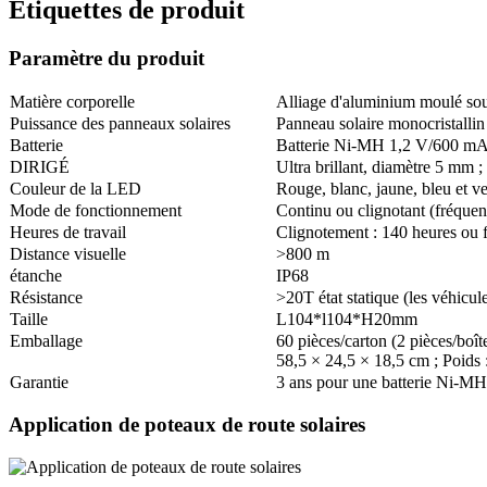
Étiquettes de produit
Paramètre du produit
Matière corporelle
Alliage d'aluminium moulé sou
Puissance des panneaux solaires
Panneau solaire monocristallin
Batterie
Batterie Ni-MH 1,2 V/600 mAh
DIRIGÉ
Ultra brillant, diamètre 5 mm ;
Couleur de la LED
Rouge, blanc, jaune, bleu et ve
Mode de fonctionnement
Continu ou clignotant (fréque
Heures de travail
Clignotement : 140 heures ou 
Distance visuelle
>800 m
étanche
IP68
Résistance
>20T état statique (les véhicul
Taille
L104*l104*H20mm
Emballage
60 pièces/carton (2 pièces/boît
58,5 × 24,5 × 18,5 cm ; Poids 
Garantie
3 ans pour une batterie Ni-MH 
Application de poteaux de route solaires