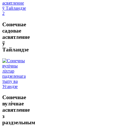
Сонечнае
садовае
асвятленне
ў
Тайландзе
Сонечнае
вулічнае
асвятленне
з
раздзельным