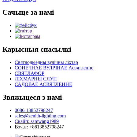
Сачыце за намі
Карысныя спасылкі
Святлодыёдны вулічны ліхтар
СОНЕЧНАЕ ВУЛІЧНАЕ Асвятленне
СВЯТЛАФОР
ЛІХМАРНЫ СЛУП
САДОВАЕ АСВЯТЛЕННЕ
Звяжыцеся з намі
0086-13852798247
sales@zenith-lighting.com
Скайп: samwang1989
Вэчат: +8613852798247