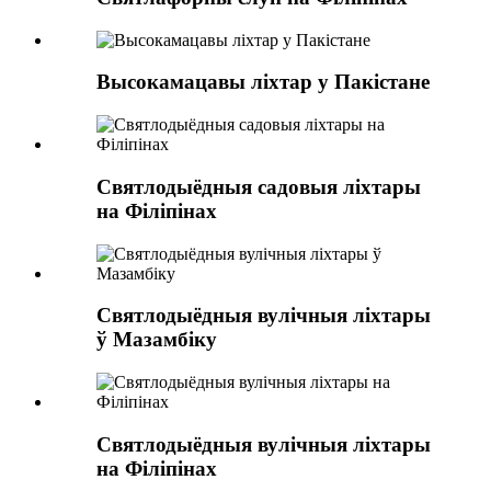
Высокамацавы ліхтар у Пакістане
Святлодыёдныя садовыя ліхтары
на Філіпінах
Святлодыёдныя вулічныя ліхтары
ў Мазамбіку
Святлодыёдныя вулічныя ліхтары
на Філіпінах