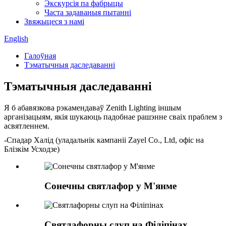
Экскурсія па фабрыцы
Часта задаваныя пытанні
Звяжыцеся з намі
English
Галоўная
Тэматычныя даследаванні
Тэматычныя даследаванні
Я б абавязкова рэкамендаваў Zenith Lighting іншым
арганізацыям, якія шукаюць падобнае рашэнне сваіх праблем з
асвятленнем.
-Спадар Халід (уладальнік кампаніі Zayel Co., Ltd, офіс на
Блізкім Усходзе)
Сонечны святлафор у М'янме
Святлафорны слуп на Філіпінах