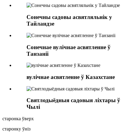
Сонечны садовы асвятляльнік у
Тайландзе
Сонечнае вулічнае асвятленне ў
Танзаніі
вулічнае асвятленне ў Казахстане
Святлодыёдныя садовыя ліхтары ў
Чылі
старонка ўверх
старонку ўніз