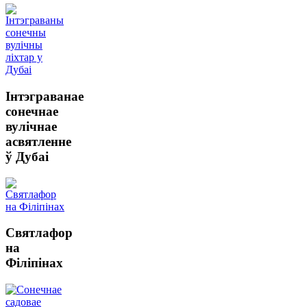
Інтэграванае
сонечнае
вулічнае
асвятленне
ў Дубаі
Святлафор
на
Філіпінах