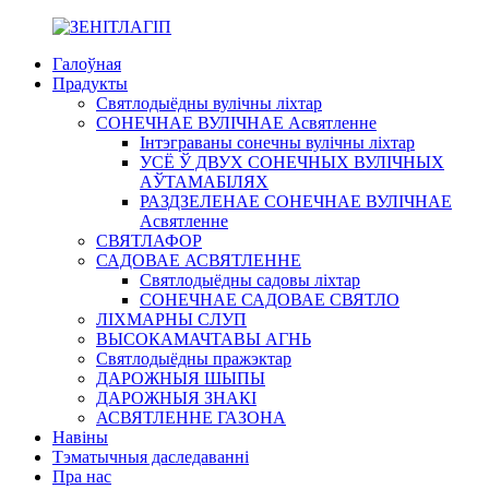
Галоўная
Прадукты
Святлодыёдны вулічны ліхтар
СОНЕЧНАЕ ВУЛІЧНАЕ Асвятленне
Інтэграваны сонечны вулічны ліхтар
УСЁ Ў ДВУХ СОНЕЧНЫХ ВУЛІЧНЫХ
АЎТАМАБІЛЯХ
РАЗДЗЕЛЕНАЕ СОНЕЧНАЕ ВУЛІЧНАЕ
Асвятленне
СВЯТЛАФОР
САДОВАЕ АСВЯТЛЕННЕ
Святлодыёдны садовы ліхтар
СОНЕЧНАЕ САДОВАЕ СВЯТЛО
ЛІХМАРНЫ СЛУП
ВЫСОКАМАЧТАВЫ АГНЬ
Святлодыёдны пражэктар
ДАРОЖНЫЯ ШЫПЫ
ДАРОЖНЫЯ ЗНАКІ
АСВЯТЛЕННЕ ГАЗОНА
Навіны
Тэматычныя даследаванні
Пра нас