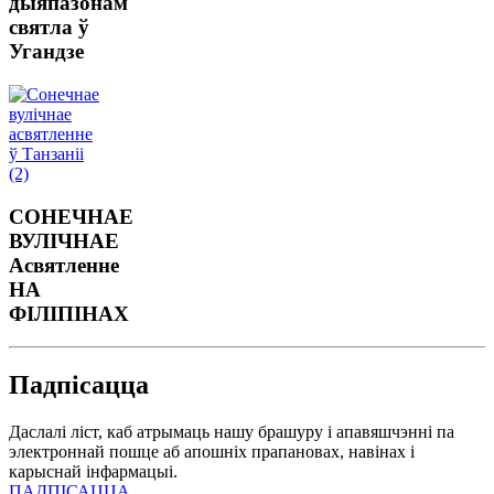
дыяпазонам
святла ў
Угандзе
СОНЕЧНАЕ
ВУЛІЧНАЕ
Асвятленне
НА
ФІЛІПІНАХ
Падпісацца
Даслалі ліст, каб атрымаць нашу брашуру і апавяшчэнні па
электроннай пошце аб апошніх прапановах, навінах і
карыснай інфармацыі.
ПАДПІСАЦЦА